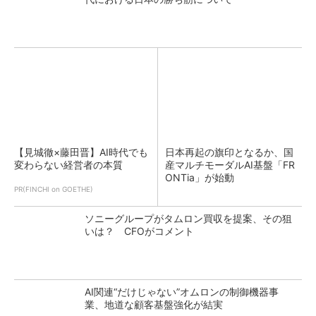
【見城徹×藤田晋】AI時代でも
日本再起の旗印となるか、国
変わらない経営者の本質
産マルチモーダルAI基盤「FR
ONTia」が始動
PR(FINCHI on GOETHE)
ソニーグループがタムロン買収を提案、その狙
いは？ CFOがコメント
AI関連“だけじゃない”オムロンの制御機器事
業、地道な顧客基盤強化が結実