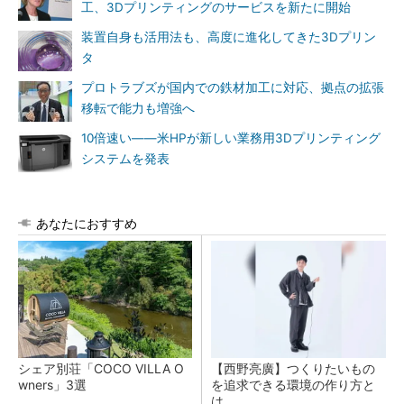
工、3Dプリンティングのサービスを新たに開始
装置自身も活用法も、高度に進化してきた3Dプリン
タ
プロトラブズが国内での鉄材加工に対応、拠点の拡張
移転で能力も増強へ
10倍速い――米HPが新しい業務用3Dプリンティング
システムを発表
あなたにおすすめ
シェア別荘「COCO VILLA O
【西野亮廣】つくりたいもの
wners」3選
を追求できる環境の作り方と
は