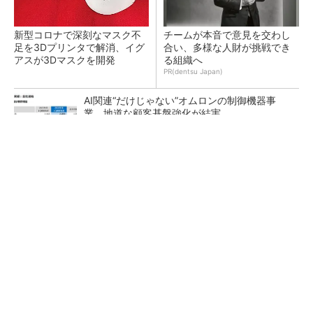
新型コロナで深刻なマスク不
チームが本音で意見を交わし
足を3Dプリンタで解消、イグ
合い、多様な人財が挑戦でき
アスが3Dマスクを開発
る組織へ
PR(dentsu Japan)
AI関連“だけじゃない”オムロンの制御機器事
業、地道な顧客基盤強化が結実
【レベル14】生成AIを味方に、3D CADを使い
こなそう！
「取りあえずボルトで固定」は禁物 締結部設
計で押さえるべき基本