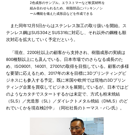
2色成形のサンプル。エラストマーなど軟質材料を
組み合わせられるため、樹脂部品にパッキン／シ
ール機能を備えた成形品などを作成できる
また同年12月5日からはステンレス加工の取り扱いを開始。ス
テンレス鋼はSUS304とSUS316に対応し、それ以外の鋼種も順
次対応を拡大していく予定だという。
「現在、2200社以上の顧客から支持され、樹脂成形の実績は
800種類以上にも及んでいる。日本市場でのさらなる成長のた
め、ISO9001、14001、27001の取得を目指している。顧客の多様
な要望に応えるため、2017年の末を目標に3Dプリンティングビ
ジネスにも参入する予定。既に米国や欧州では現地の3Dプリン
ティング企業を買収してビジネスを展開しているが、日本ではど
のようなカタチでスタートするかは未定で、方式も粉末焼結
（SLS）／光造形（SL）／ダイレクトメタル焼結（DMLS）のど
れでいくかを現在検討中」（同社社長のトーマス・パン氏）。