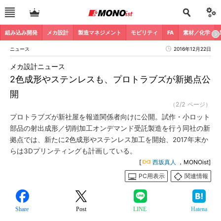
組み込み開発
メカ設計
製造マネジメント
モビリティ
FA
素材／化学
ニュース
2016年12月22日
メカ設計ニュース
2色成形やステンレスも、プロトラブズが新拠点公
開
（2/2 ページ）
プロトラブズが新社屋を報道関係者向けに公開。試作・小ロット
部品の射出成形／切削加工オンデマンド受託製造を行う同社の新
拠点では、新たに2色成形やステンレス加工を開始、2017年末か
らは3Dプリンティングも計画している。
[
西坂真人
，MONOist]
PC用表示
関連情報
Share
Post
LINE
Hatena