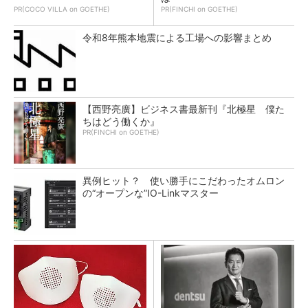
PR(COCO VILLA on GOETHE)
PR(FINCHI on GOETHE)
令和8年熊本地震による工場への影響まとめ
【西野亮廣】ビジネス書最新刊『北極星 僕た
ちはどう働くか』
PR(FINCHI on GOETHE)
異例ヒット？ 使い勝手にこだわったオムロン
の“オープンな”IO-Linkマスター