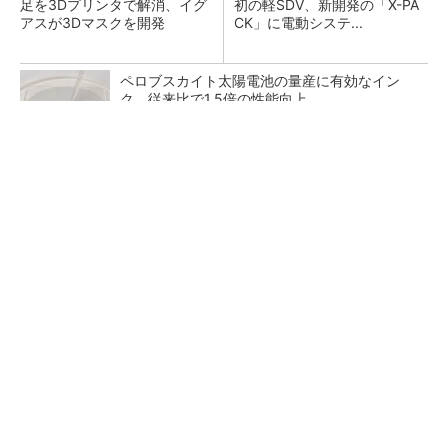
足を3Dプリンタで解消、イグ
初の軽SDV、新開発の「X-PA
アスが3Dマスクを開発
CK」に電動システ...
ペロブスカイト太陽電池の量産に有効なイン
ク、従来比で1.5倍の性能向上
すべてが絶景、収益も得られるその仕組みとは
PR(COCO VILLA on GOETHE)
【レベル14】生成AIを味方に、3D CADを使い
こなそう！