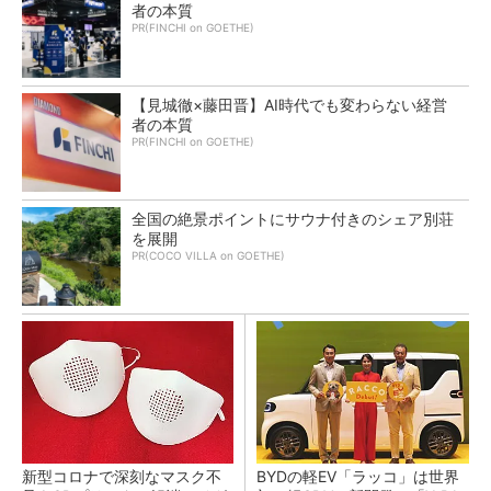
者の本質
PR(FINCHI on GOETHE)
【見城徹×藤田晋】AI時代でも変わらない経営
者の本質
PR(FINCHI on GOETHE)
全国の絶景ポイントにサウナ付きのシェア別荘
を展開
PR(COCO VILLA on GOETHE)
新型コロナで深刻なマスク不
BYDの軽EV「ラッコ」は世界