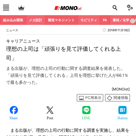
組み込み開発
メカ設計
製造マネジメント
モビリティ
FA
素材／化学
ニュース
2016年11月18日
キャリアニュース
理想の上司は「頑張りを見て評価してくれる上
司」
まる出版が、理想の上司の行動に関する調査結果を発表した。
「頑張りを見て評価してくれる」上司を理想に挙げた人が66.1％
で最も多かった。
[MONOist]
PC用表示
関連情報
Share
Post
LINE
Hatena
まる出版が、理想の上司の行動に関する調査を実施し、結果を