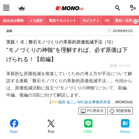
組み込み開発
メカ設計
製造マネジメント
モビリティ
FA
素材／化学
連載
2016年8月2日
実践！ IE；磐石モノづくりの革新的原価低減手法（12）
“モノづくりの神髄”を理解すれば、必ず原価は下
げられる！【前編】
（2/4 ページ）
革新的な原価低減を推進していくための考え方や手法について解
説する連載「磐石モノづくりの革新的原価低減手法」。今回から
は、原価低減活動に役立つ“モノづくりの神髄”について、前編、
中編、後編の3回に分けて解説します。
[
福田 祐二／MIC綜合事務所所長
，MONOist]
PC用表示
関連情報
Share
Post
LINE
Hatena