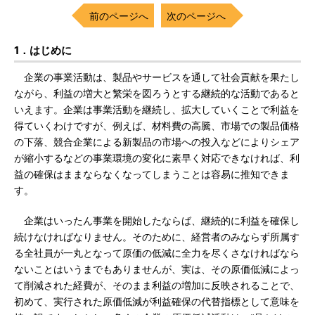
前のページへ
次のページへ
1．はじめに
企業の事業活動は、製品やサービスを通して社会貢献を果たし
ながら、利益の増大と繁栄を図ろうとする継続的な活動であると
いえます。企業は事業活動を継続し、拡大していくことで利益を
得ていくわけですが、例えば、材料費の高騰、市場での製品価格
の下落、競合企業による新製品の市場への投入などによりシェア
が縮小するなどの事業環境の変化に素早く対応できなければ、利
益の確保はままならなくなってしまうことは容易に推知できま
す。
企業はいったん事業を開始したならば、継続的に利益を確保し
続けなければなりません。そのために、経営者のみならず所属す
る全社員が一丸となって原価の低減に全力を尽くさなければなら
ないことはいうまでもありませんが、実は、その原価低減によっ
て削減された経費が、そのまま利益の増加に反映されることで、
初めて、実行された原価低減が利益確保の代替指標として意味を