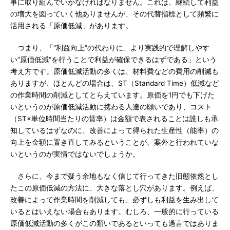
事に取り組んでいかなければなりません。これは、継続して利益
の増大を図っていく他ありませんが、その代替指標として頻繁に
活用される「原価低減」があります。
つまり、「“利益向上”の代わりに、より実践的で理解しやす
い“原価低減”を行うことで利益が確保できるはずである」という
考え方です。原価低減活動の多くは、材料費などの費用の削減も
ありますが、ほとんどの場合は、ST（Standard Time）低減など
の作業時間の削減としてとらえています。原価を1円でも下げた
いというのが原価低減活動に携わる人達の願いであり、コスト
（ST×単位時間当たりの賃率）は金額で表されることは誰しも承
知しているはずなのに、改善によって得られた生産性（能率）の
向上を金額に置き直してみるということが、案外と行われていな
いというのが実情ではないでしょうか。
さらに、今まで疑う余地もなく信じて行ってきた旧態依然とし
たこの原価低減の方法に、大きな落とし穴があります。例えば、
改善によって作業時間を削減しても、必ずしも利益を生み出して
いるとはいえない場合もあります。むしろ、一般的に行っている
原価低減活動の多くがこの類いであるといっても過言ではありま