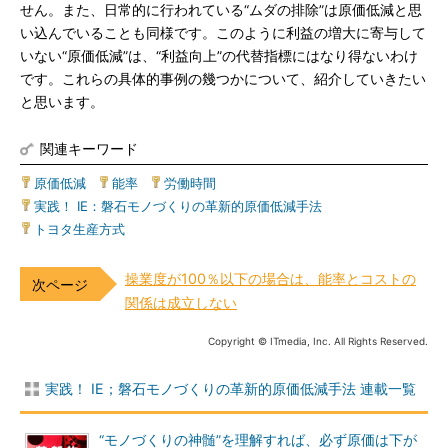
せん。また、日常的に行われている“ムダの排除”は原価低減と思
い込んでいることも同様です。このように利益の増大に寄与して
いない“原価低減”は、“利益向上”の代替指標にはなり得ないわけ
です。これらの具体的事例の幾つかについて、紹介していきたい
と思います。
関連キーワード
原価低減
|
能率
|
労働時間
|
実践！ IE：磐石モノづくりの革新的原価低減手法
|
トヨタ生産方式
操業度が100％以下の場合は、能率とコストの
関係は成立しない
Copyright © ITmedia, Inc. All Rights Reserved.
実践！ IE；磐石モノづくりの革新的原価低減手法 連載一覧
“モノづくりの神髄”を理解すれば、必ず原価は下が