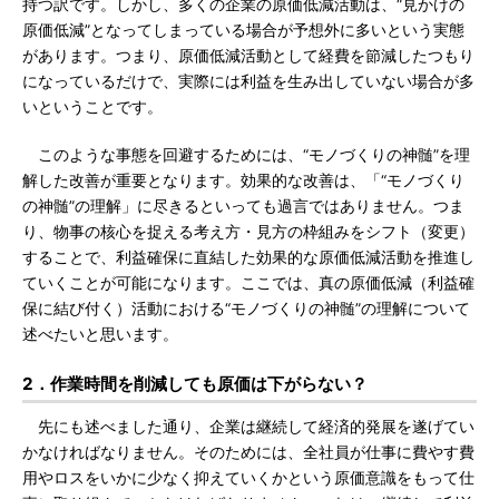
持つ訳です。しかし、多くの企業の原価低減活動は、“見かけの
原価低減”となってしまっている場合が予想外に多いという実態
があります。つまり、原価低減活動として経費を節減したつもり
になっているだけで、実際には利益を生み出していない場合が多
いということです。
このような事態を回避するためには、“モノづくりの神髄”を理
解した改善が重要となります。効果的な改善は、「“モノづくり
の神髄”の理解」に尽きるといっても過言ではありません。つま
り、物事の核心を捉える考え方・見方の枠組みをシフト（変更）
することで、利益確保に直結した効果的な原価低減活動を推進し
ていくことが可能になります。ここでは、真の原価低減（利益確
保に結び付く）活動における“モノづくりの神髄”の理解について
述べたいと思います。
2．作業時間を削減しても原価は下がらない？
先にも述べました通り、企業は継続して経済的発展を遂げてい
かなければなりません。そのためには、全社員が仕事に費やす費
用やロスをいかに少なく抑えていくかという原価意識をもって仕