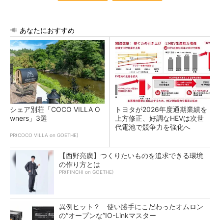
あなたにおすすめ
シェア別荘「COCO VILLA O
トヨタが2026年度通期業績を
wners」3選
上方修正、好調なHEVは次世
代電池で競争力を強化へ
PR(COCO VILLA on GOETHE)
【西野亮廣】つくりたいものを追求できる環境
の作り方とは
PR(FINCHI on GOETHE)
異例ヒット？ 使い勝手にこだわったオムロン
の“オープンな”IO-Linkマスター