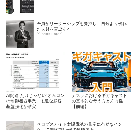
全員がリーダーシップを発揮し、自分より優れ
た人財を育成する
PR(dentsu Japan)
AI関連“だけじゃない”オムロン
テスラにおけるギガキャスト
の制御機器事業、地道な顧客
の基本的な考え方と方向性
基盤強化が結実
【前編】
ペロブスカイト太陽電池の量産に有効なイン
ク、従来比で1.5倍の性能向上