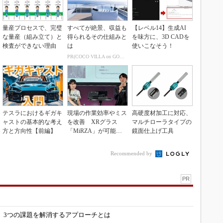
量産プロセスで、完璧
すべてが絶景、収益も
【レベル14】生成AI
な量産（組み立て）と
得られるその仕組みと
を味方に、3D CADを
検査ができない理由
は
使いこなそう！
PR(COCO VILLA on GOETHE)
テスラにおけるギガキ
現場の作業効率やミス
高硬度材加工に対応、
ャストの基本的な考え
を改善 XRグラス
マルチローラタイプの
方と方向性【前編】
「MiRZA」が可能に
鏡面仕上げ工具
するピッキングDX
の...
Recommended by
PR
」
 3つの課題を解消するアプローチとは