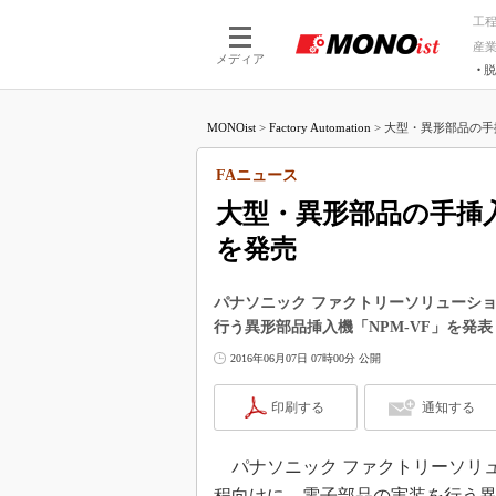
工
産
メディア
脱
つながる技術
AI×技術
MONOist
>
Factory Automation
>
大型・異形部品の手
つながる工場
AI×設備
つながるサービ
Physical
FAニュース
大型・異形部品の手挿
を発売
パナソニック ファクトリーソリューシ
行う異形部品挿入機「NPM-VF」を発表し
2016年06月07日 07時00分 公開
印刷する
通知する
パナソニック ファクトリーソリュー
程向けに、電子部品の実装を行う異