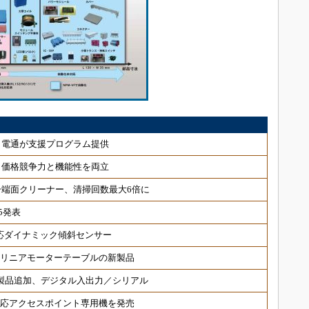
、電通が支援プログラム提供
、価格競争力と機能性を両立
端面クリーナー、清掃回数最大6倍に
5発表
対応ダイナミック傾斜センサー
 リニアモーターテーブルの新製品
対応製品追加、デジタル入出力／シリアル
6対応アクセスポイント専用機を発売