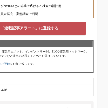
NVIDIAとの協業で広げるAI検査の新技術
人員未拡充、実態調査で判明
を「連載記事アラート」に登録する
、産業用ロボット、インダストリー4.0、PLCや産業用ネットワーク、
リティなど注目の話題をまとめてお届けしています。
のご登録
をお願い致します。
ト基板