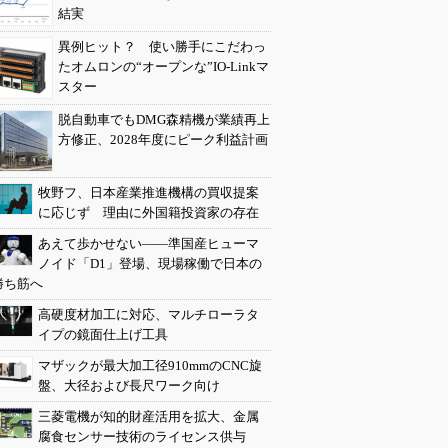
結実
異例ヒット？ 使い勝手にこだわっ
たオムロンの“オープンな”IO-Linkマ
スター
脱自動車でもDMG森精機が業績再上
方修正、2028年度にピーク利益計画
牧野フ、日本産業推進機構の買収提案
に応じず 理由に外国籍投資家の存在
あえて歩かせない――準国産ヒューマ
ノイド「D1」登場、現場稼働で日本の
勝ち筋へ
高硬度材加工に対応、マルチローラタ
イプの鏡面仕上げ工具
マザックが最大加工径910mmのCNC旋
盤、大径および長尺ワーク向け
三菱電機が知的財産活用を拡大、金属
腐食センサー技術のライセンス供与