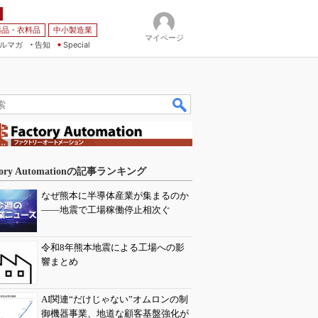
薬品・衣料品
中小製造業
マイページ
ルマガ
告知
Special
tory Automationの記事ランキング
なぜ熊本に半導体産業が集まるのか
――地震で工場稼働停止相次ぐ
令和8年熊本地震による工場への影
響まとめ
AI関連“だけじゃない”オムロンの制
御機器事業、地道な顧客基盤強化が