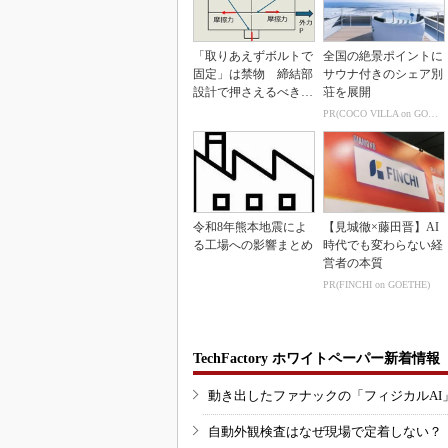
「取りあえずボルトで
全国の絶景ポイントに
固定」は禁物 締結部
サウナ付きのシェア別
設計で押さえるべき基
荘を展開
本
PR(COCO VILLA on GOETHE)
令和8年熊本地震によ
【見城徹×藤田晋】AI
る工場への影響まとめ
時代でも変わらない経
営者の本質
PR(FINCHI on GOETHE)
TechFactory ホワイトペーパー新着情報
動き出したファナックの「フィジカルAI
自動外観検査はなぜ現場で定着しない？