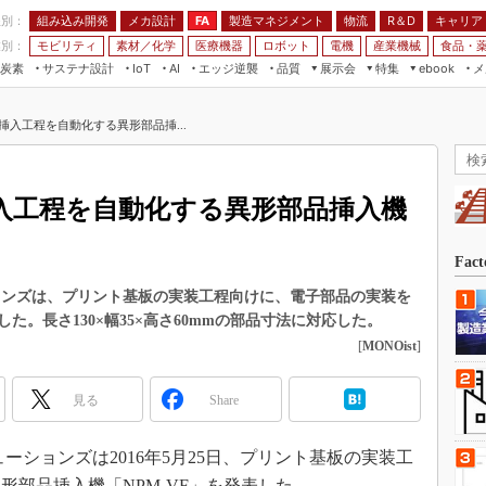
程別：
組み込み開発
メカ設計
製造マネジメント
物流
R＆D
キャリア
FA
業別：
モビリティ
素材／化学
医療機器
ロボット
電機
産業機械
食品・
炭素
サステナ設計
エッジ逆襲
品質
展示会
特集
メ
IoT
AI
ebook
伝承
組み込み開発
CEATEC
読者調査まとめ
編集後記
挿入工程を自動化する異形部品挿...
JIMTOF
保全
メカ設計
つながるクルマ
組込み/エッジ コンピューティング
ス
 AI
製造マネジメント
5G
展＆IoT/5Gソリューション展
VR／AR
FA
入工程を自動化する異形部品挿入機
IIFES
モビリティ
フィールドサービス
国際ロボット展
素材／化学
FPGA
Fac
ジャパンモビリティショー
組み込み画像技術
ョンズは、プリント基板の実装工程向けに、電子部品の実装を
TECHNO-FRONTIER
た。長さ130×幅35×高さ60mmの部品寸法に対応した。
組み込みモデリング
人テク展
[
MONOist
]
Windows Embedded
スマート工場EXPO
車載ソフト開発
見る
Share
EdgeTech+
ISO26262
日本ものづくりワールド
ションズは2016年5月25日、プリント基板の実装工
無償設計ツール
AUTOMOTIVE WORLD
形部品挿入機「NPM-VF」を発表した。