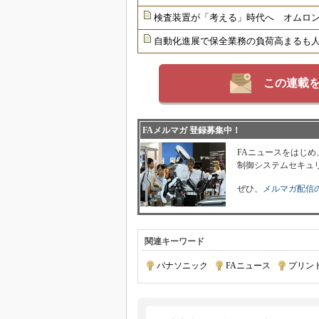
検査装置が「考える」時代へ オムロンが
自動化進展で保全業務の負荷高まるも
この連載
FAメルマガ 登録募集中！
FAニュースをはじめ
制御システムセキュ
ぜひ、
メルマガ配信
関連キーワード
パナソニック
|
FAニュース
|
プリン