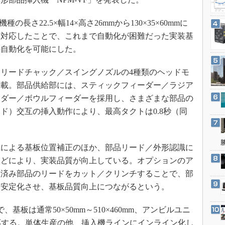
3Dプリンタ
産業オープンネット展
デジタルツインとCAE
長さ22.5×幅14×高さ26mmから130×35×60mmに
S＆OP
に対応したことで、これまで自動化が困難だった実装基
の自動化を可能にした。
インダストリー4.0
イノベーション
リードチャック／スイングノズルの4種類のヘッドモ
製造業ビッグデータ
搭載。部品供給部には、スティックフィーダー／ラジア
メイドインジャパン
ーダー／ボウルフィーダーを採用し、さまざまな部品の
ド）交互の挿入動作により、最高タクトは0.8秒（同
植物工場
知財マネジメント
海外生産
による基板位置補正のほか、部品リード／外形認識に
グローバル設計・開発
などにより、実装品質が向上している。オプションのア
入済み部品のリードをカット／クリンチすることで、部
制御セキュリティ
を安定化させ、基板品質向上につながるという。
新型コロナへの対応
基板は通常50×50mm～510×460mm、アンビルユニ
に対応する。単体生産の他、挿入機ラインにインライン化し