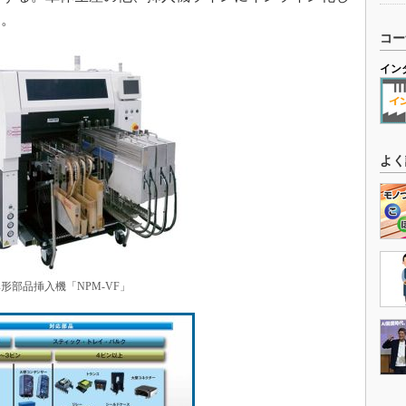
る。
コー
イン
よく
形部品挿入機「NPM-VF」