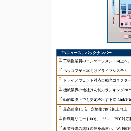
「FAニュース」バックナンバー
工場従業員のエンゲージメント向上へ
ベッコフが日本向けドライブシステム
ドライ／ウェット対応自動光コネクター
機械業界の他社けん制力ランキング202
動的環境下でも安定検出するIO-Link
最高速度1.5倍、定格推力9倍以上向上
耐環境リモートI/Oに－25～＋75℃
産業設備の無線通信を高速化、Wi-Fi