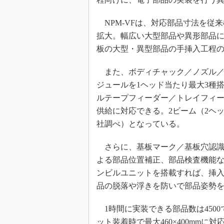
NPM-VFは、対応部品寸法を従来機種の
拡大。幅広い大型部品や異形部品
板の大型・異型部品の手挿入工程
また、ボディチャック／ノズル／
ジュールを1ヘッド当たり最大3種
ルテープフィーダー／トレイフィ
供給に対応できる。2ビーム（2ヘッ
社調べ）となっている。
さらに、基板マーク／基板穴認識
よる部品位置補正、部品検査機能
ンビルユニットを搭載すれば、挿
品の脱落や浮きを防いで部品姿勢
1時間に実装できる部品数は4500で、
ット装着時で最大460×400mm