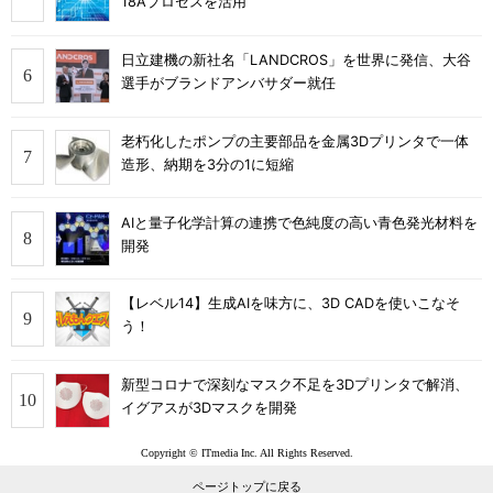
18Aプロセスを活用
日立建機の新社名「LANDCROS」を世界に発信、大谷
選手がブランドアンバサダー就任
老朽化したポンプの主要部品を金属3Dプリンタで一体
造形、納期を3分の1に短縮
AIと量子化学計算の連携で色純度の高い青色発光材料を
開発
【レベル14】生成AIを味方に、3D CADを使いこなそ
う！
新型コロナで深刻なマスク不足を3Dプリンタで解消、
イグアスが3Dマスクを開発
Copyright © ITmedia Inc. All Rights Reserved.
ページトップに戻る