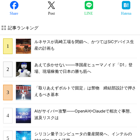
Share
Post
LINE
Hatena
記事ランキング
ルネサスが高崎工場を閉鎖へ、かつてはSiCデバイス生
産の計画も
あえて歩かせない――準国産ヒューマノイド「D1」登
場、現場稼働で日本の勝ち筋へ
「取りあえずボルトで固定」は禁物 締結部設計で押さ
えるべき基本
AIがサイバー攻撃――OpenAIやClaudeで相次ぐ事態、
波及リスクは
シリコン量子コンピュータの量産開発へ、インテルの