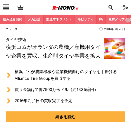
組み込み開発
メカ設計
製造マネジメント
モビリティ
FA
素材／化学
ニュース
2016年3月28日
タイヤ技術
横浜ゴムがオランダの農機／産機用タイ
ヤ企業を買収、生産財タイヤ事業を拡大
横浜ゴムが農業機械や産業機械向けのタイヤを手掛ける
Alliance Tire Groupを買収する
買収金額は11億7900万米ドル（約1335億円）
2016年7月1日の買収完了を予定
続きを読む