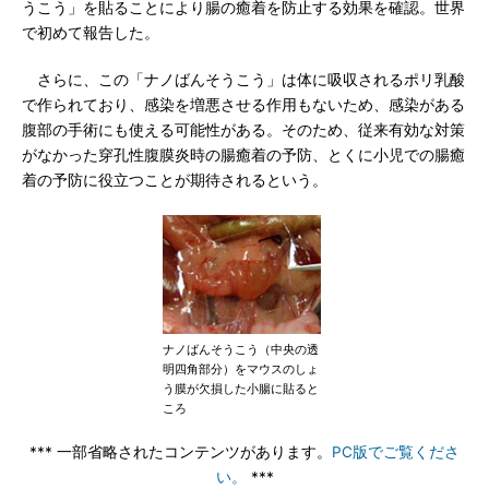
うこう」を貼ることにより腸の癒着を防止する効果を確認。世界
で初めて報告した。
さらに、この「ナノばんそうこう」は体に吸収されるポリ乳酸
で作られており、感染を増悪させる作用もないため、感染がある
腹部の手術にも使える可能性がある。そのため、従来有効な対策
がなかった穿孔性腹膜炎時の腸癒着の予防、とくに小児での腸癒
着の予防に役立つことが期待されるという。
ナノばんそうこう（中央の透
明四角部分）をマウスのしょ
う膜が欠損した小腸に貼ると
ころ
*** 一部省略されたコンテンツがあります。
PC版でご覧くださ
い。
***