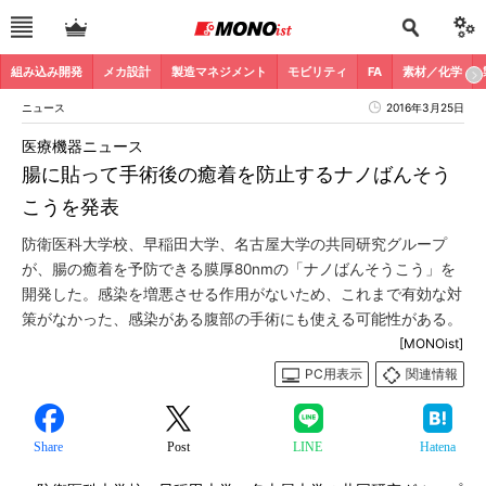
組み込み開発
メカ設計
製造マネジメント
モビリティ
FA
素材／化学
ニュース
2016年3月25日
医療機器ニュース
腸に貼って手術後の癒着を防止するナノばんそう
こうを発表
防衛医科大学校、早稲田大学、名古屋大学の共同研究グループ
が、腸の癒着を予防できる膜厚80nmの「ナノばんそうこう」を
開発した。感染を増悪させる作用がないため、これまで有効な対
策がなかった、感染がある腹部の手術にも使える可能性がある。
[MONOist]
PC用表示
関連情報
Share
Post
LINE
Hatena