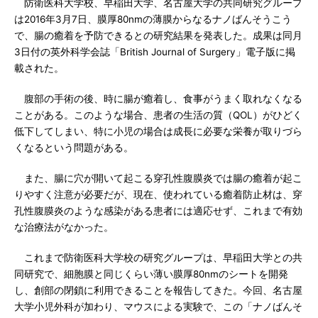
防衛医科大学校、早稲田大学、名古屋大学の共同研究グループ
は2016年3月7日、膜厚80nmの薄膜からなるナノばんそうこう
で、腸の癒着を予防できるとの研究結果を発表した。成果は同月
3日付の英外科学会誌「British Journal of Surgery」電子版に掲
載された。
腹部の手術の後、時に腸が癒着し、食事がうまく取れなくなる
ことがある。このような場合、患者の生活の質（QOL）がひどく
低下してしまい、特に小児の場合は成長に必要な栄養が取りづら
くなるという問題がある。
また、腸に穴が開いて起こる穿孔性腹膜炎では腸の癒着が起こ
りやすく注意が必要だが、現在、使われている癒着防止材は、穿
孔性腹膜炎のような感染がある患者には適応せず、これまで有効
な治療法がなかった。
これまで防衛医科大学校の研究グループは、早稲田大学との共
同研究で、細胞膜と同じくらい薄い膜厚80nmのシートを開発
し、創部の閉鎖に利用できることを報告してきた。今回、名古屋
大学小児外科が加わり、マウスによる実験で、この「ナノばんそ