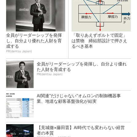
全員がリーダーシップを発揮
「取りあえずボルトで固定」
し、自分より優れた人財を育
は禁物 締結部設計で押さえ
成する
るべき基本
PR(dentsu Japan)
全員がリーダーシップを発揮し、自分より優れ
た人財を育成する
PR(dentsu Japan)
AI関連“だけじゃない”オムロンの制御機器事
業、地道な顧客基盤強化が結実
【見城徹×藤田晋】AI時代でも変わらない経営
者の本質