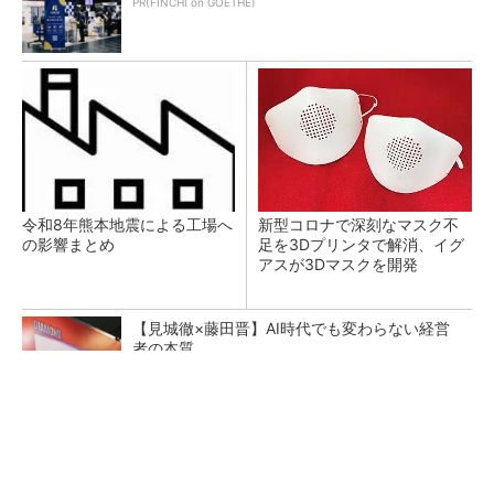
PR(FINCHI on GOETHE)
令和8年熊本地震による工場へ
新型コロナで深刻なマスク不
の影響まとめ
足を3Dプリンタで解消、イグ
アスが3Dマスクを開発
【見城徹×藤田晋】AI時代でも変わらない経営
者の本質
PR(FINCHI on GOETHE)
【レベル14】生成AIを味方に、3D CADを使い
こなそう！