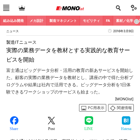
組み込み開発
メカ設計
製造マネジメント
モビリティ
FA
素材／化学
ニュース
2016年3月9日
製造ITニュース
実際の業務データを教材とする実践的な教育サー
ビスを開始
富士通はビッグデータ分析・活用の教育の新あサービスを開始し
た。顧客の実際の業務データを教材とし、講座の中で得た分析プ
ログラムや結果は社内で活用できる。ビッグデータ分析を1日体
験できるワークショップのサービスも始まった。
[MONOist]
PC用表示
関連情報
Share
Post
LINE
Hatena