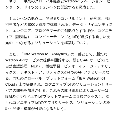
ーネット）事業のグローバル拠点とWatsonイノベーション・セ
ンターを、ドイツのミュンヘンに開設すると発表した。
ミュンヘンの拠点は、開発者やコンサルタント、研究者、設計
担当者などの1000人体制で構成される。データ・サイエンティス
ト、エンジニア、プログラマーの共創拠点とするほか、コグニテ
ィブ（認知型）・コンピューティングとIoTが連携する新しい次
元の「つながる」ソリューションを構築していく。
また、「IBM Watson IoT Analytics」の一部として、新たな
Watson APIサービスの提供を開始する。新しいAPIサービスは、
自然言語処理（NLP）、機械学習、ビデオ・イメージ・アナリテ
ィクス、テキスト・アナリティクスの4つのAPIファミリーとな
る。同社のグローバル・プラットフォーム「IBM Watson IoT
Cloud」上で提供され、コグニティブIoTのソリューションとサー
ビスの開発を加速させる。これらの取り組みによりユーザーは、
IBMのクラウド上でIoTプラットフォームに直接アクセスし、次
世代コグニティブIoTのアプリやサービス、ソリューションの検
証・開発・構築が可能になるという。