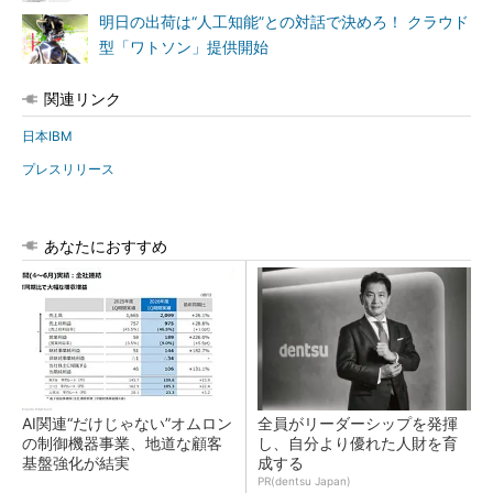
明日の出荷は“人工知能”との対話で決めろ！ クラウド
型「ワトソン」提供開始
関連リンク
日本IBM
プレスリリース
あなたにおすすめ
AI関連“だけじゃない”オムロン
全員がリーダーシップを発揮
の制御機器事業、地道な顧客
し、自分より優れた人財を育
基盤強化が結実
成する
PR(dentsu Japan)