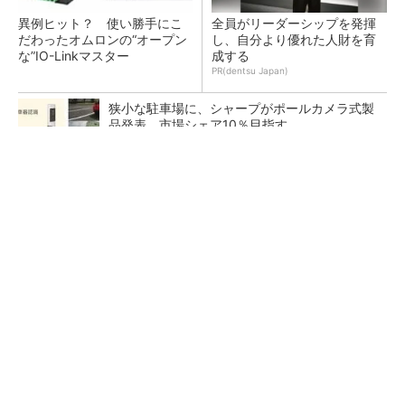
異例ヒット？ 使い勝手にこ
全員がリーダーシップを発揮
だわったオムロンの“オープン
し、自分より優れた人財を育
な”IO-Linkマスター
成する
PR(dentsu Japan)
狭小な駐車場に、シャープがポールカメラ式製
品発表 市場シェア10％目指す
デクセリアルズが東京オフィスを改修したワ
ケ、本社機能を2拠点に
フィジカルAIに注力するインテル、組み込み市
場での約40年の実績を生かせるか