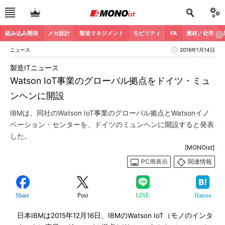
組み込み開発
メカ設計
製造マネジメント
モビリティ
FA
素材／化学
ニュース
2016年1月14日
製造ITニュース
Watson IoT事業のグローバル拠点をドイツ・ミュ
ンヘンに開設
IBMは、同社のWatson IoT事業のグローバル拠点とWatsonイノ
ベーション・センターを、ドイツのミュンヘンに開設すると発表
した。
[MONOist]
PC用表示
関連情報
Share
Post
LINE
Hatena
日本IBMは2015年12月16日、IBMのWatson IoT（モノのインタ