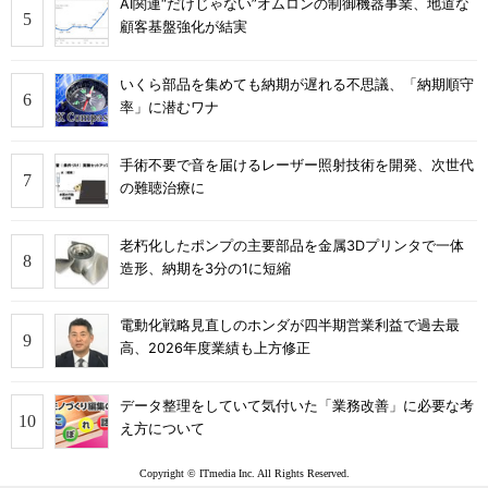
AI関連“だけじゃない”オムロンの制御機器事業、地道な
顧客基盤強化が結実
いくら部品を集めても納期が遅れる不思議、「納期順守
率」に潜むワナ
手術不要で音を届けるレーザー照射技術を開発、次世代
の難聴治療に
老朽化したポンプの主要部品を金属3Dプリンタで一体
造形、納期を3分の1に短縮
電動化戦略見直しのホンダが四半期営業利益で過去最
高、2026年度業績も上方修正
データ整理をしていて気付いた「業務改善」に必要な考
え方について
Copyright © ITmedia Inc. All Rights Reserved.