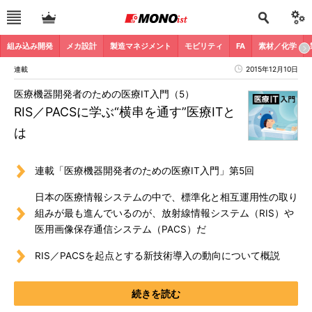
組み込み開発
メカ設計
製造マネジメント
モビリティ
FA
素材／化学
連載
2015年12月10日
医療機器開発者のための医療IT入門（5）
RIS／PACSに学ぶ“横串を通す”医療ITと
は
連載「医療機器開発者のための医療IT入門」第5回
日本の医療情報システムの中で、標準化と相互運用性の取り
組みが最も進んでいるのが、放射線情報システム（RIS）や
医用画像保存通信システム（PACS）だ
RIS／PACSを起点とする新技術導入の動向について概説
続きを読む