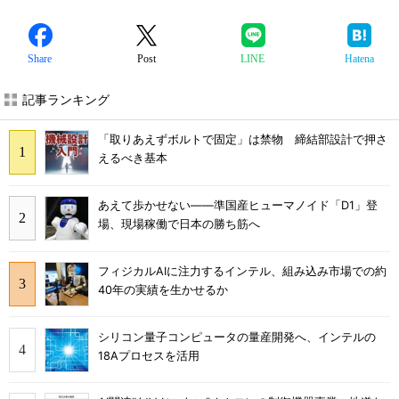
Share
Post
LINE
Hatena
記事ランキング
「取りあえずボルトで固定」は禁物 締結部設計で押さ
えるべき基本
あえて歩かせない――準国産ヒューマノイド「D1」登
場、現場稼働で日本の勝ち筋へ
フィジカルAIに注力するインテル、組み込み市場での約
40年の実績を生かせるか
シリコン量子コンピュータの量産開発へ、インテルの
18Aプロセスを活用