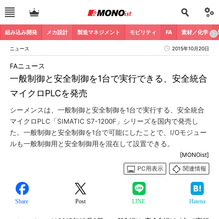
組み込み開発
メカ設計
製造マネジメント
モビリティ
FA
素材／化学
ニュース
2015年10月20日
FAニュース
一般制御と安全制御を1台で実行できる、安全統合
マイクロPLCを発売
シーメンスは、一般制御と安全制御を1台で実行する、安全統合
マイクロPLC「SIMATIC S7-1200F」シリーズを国内で発売し
た。一般制御と安全制御を1台で可能にしたことで、I/Oモジュー
ルも一般制御用と安全制御用を混在して設置できる。
[MONOist]
PC用表示
関連情報
Share
Post
LINE
Hatena