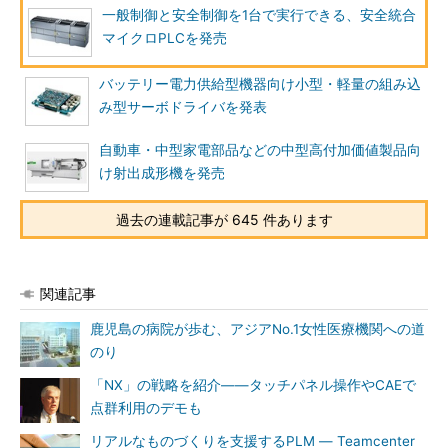
一般制御と安全制御を1台で実行できる、安全統合
マイクロPLCを発売
バッテリー電力供給型機器向け小型・軽量の組み込
み型サーボドライバを発表
自動車・中型家電部品などの中型高付加価値製品向
け射出成形機を発売
過去の連載記事が 645 件あります
関連記事
鹿児島の病院が歩む、アジアNo.1女性医療機関への道
のり
「NX」の戦略を紹介――タッチパネル操作やCAEで
点群利用のデモも
リアルなものづくりを支援するPLM ― Teamcenter