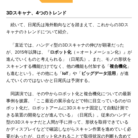
3Dスキャナ、4つのトレンド
続いて、日尾氏は海外動向などを踏まえて、これからの3Dス
キャナのトレンドについて紹介。
「直近では、ハンディ型の3Dスキャナの伸びが顕著だった
が、2015年以降は、『
ロボット化
（＝オートメーション化）』が
進んでいくものと考えられる」（日尾氏）。また、モノの形状を
スキャンする機能だけでなく、他の機能も付加する「
複合機化
」
も進むという。その他にも「
IoT
」や「
ビッグデータ活用
」が進
んでいくのではないかと日尾氏は予測する。
同講演では、その中からロボット化と複合機化についての最新
事例を披露。「ここ最近の展示会などで特に目立っているのがロ
ボット化だ。ロボットアームに3Dスキャナ固定して自動計測で
きる装置の開発などが進んでいる」（日尾氏）。従来のハンディ
型の3Dスキャナだと人間が手に持って、形状を取得できている
かディスプレイなどで確認しながらスキャン作業を進めていく必
要があったが、ロボット化されることで取得状況の判断も含めて