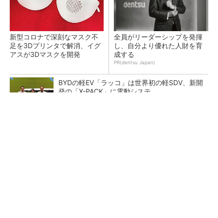
新型コロナで深刻なマスク不
全員がリーダーシップを発揮
足を3Dプリンタで解消、イグ
し、自分より優れた人財を育
アスが3Dマスクを開発
成する
PR(dentsu Japan)
BYDの軽EV「ラッコ」は世界初の軽SDV、新開
発の「X-PACK」に電動システ...
ペロブスカイト太陽電池の量産に有効なイン
ク、従来比で1.5倍の性能向上
【レベル14】生成AIを味方に、3D CADを使い
こなそう！