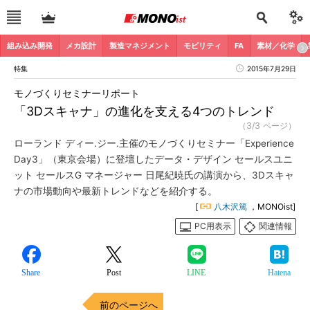
組み込み開発
メカ設計
製造マネジメント
モビリティ
FA
素材／化学
特集
2015年7月29日
モノづくりセミナーリポート
「3Dスキャナ」の進化を支える4つのトレンド
（3/3 ページ）
ローランド ディー.ジー.主催のモノづくりセミナー「Experience
Day3」（東京会場）に登壇したデータ・デザイン セールスユニ
ット セールスG マネージャー 日尾紀暁氏の講演から、3Dスキャ
ナの市場動向や最新トレンドなどを紹介する。
[
八木沢篤
，MONOist]
PC用表示
関連情報
Share
Post
LINE
Hatena
前のページへ