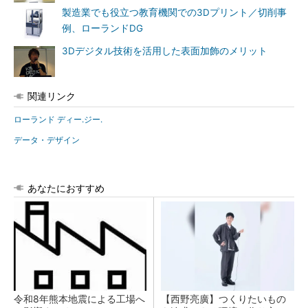
製造業でも役立つ教育機関での3Dプリント／切削事
例、ローランドDG
3Dデジタル技術を活用した表面加飾のメリット
関連リンク
ローランド ディー.ジー.
データ・デザイン
あなたにおすすめ
令和8年熊本地震による工場へ
【西野亮廣】つくりたいもの