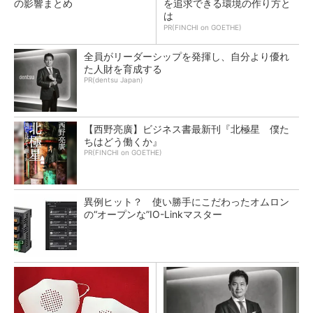
の影響まとめ
を追求できる環境の作り方と
は
PR(FINCHI on GOETHE)
全員がリーダーシップを発揮し、自分より優れ
た人財を育成する
PR(dentsu Japan)
【西野亮廣】ビジネス書最新刊『北極星 僕た
ちはどう働くか』
PR(FINCHI on GOETHE)
異例ヒット？ 使い勝手にこだわったオムロン
の“オープンな”IO-Linkマスター