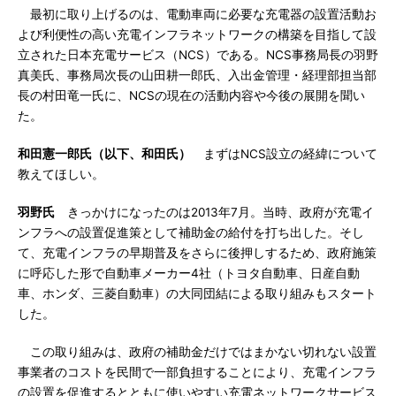
最初に取り上げるのは、電動車両に必要な充電器の設置活動お
よび利便性の高い充電インフラネットワークの構築を目指して設
立された日本充電サービス（NCS）である。NCS事務局長の羽野
真美氏、事務局次長の山田耕一郎氏、入出金管理・経理部担当部
長の村田竜一氏に、NCSの現在の活動内容や今後の展開を聞い
た。
和田憲一郎氏（以下、和田氏）
まずはNCS設立の経緯について
教えてほしい。
羽野氏
きっかけになったのは2013年7月。当時、政府が充電イ
ンフラへの設置促進策として補助金の給付を打ち出した。そし
て、充電インフラの早期普及をさらに後押しするため、政府施策
に呼応した形で自動車メーカー4社（トヨタ自動車、日産自動
車、ホンダ、三菱自動車）の大同団結による取り組みもスタート
した。
この取り組みは、政府の補助金だけではまかない切れない設置
事業者のコストを民間で一部負担することにより、充電インフラ
の設置を促進するとともに使いやすい充電ネットワークサービス