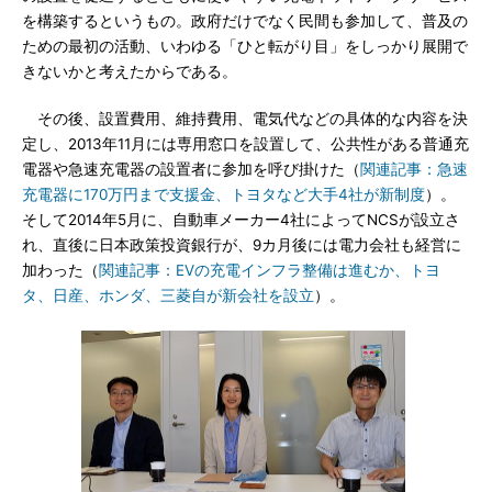
を構築するというもの。政府だけでなく民間も参加して、普及の
ための最初の活動、いわゆる「ひと転がり目」をしっかり展開で
きないかと考えたからである。
その後、設置費用、維持費用、電気代などの具体的な内容を決
定し、2013年11月には専用窓口を設置して、公共性がある普通充
電器や急速充電器の設置者に参加を呼び掛けた（
関連記事：急速
充電器に170万円まで支援金、トヨタなど大手4社が新制度
）。
そして2014年5月に、自動車メーカー4社によってNCSが設立さ
れ、直後に日本政策投資銀行が、9カ月後には電力会社も経営に
加わった（
関連記事：EVの充電インフラ整備は進むか、トヨ
タ、日産、ホンダ、三菱自が新会社を設立
）。