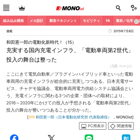
組み込み開発
メカ設計
製造マネジメント
モビリティ
FA
素材／化学
連載
2015年7月8日
和田憲一郎の電動化新時代！（15）
充実する国内充電インフラ、「電動車両第2世代」
投入の舞台は整った
（1/5 ページ）
ここにきて電気自動車／プラグインハイブリッド車といった電動
車両用の充電インフラが総合的に充実しつつある。日本充電サー
ビス、チャデモ協議会、電動車両用電力供給システム協議会とい
う、充電インフラに関わる3つの企業・団体への取材により、
2016～2020年にかけての投入が予想される「電動車両第2世代」
投入の舞台が整いつつあることが分かった。
[
和田憲一郎（日本電動化研究所 代表取締役）
，MONOist]
PC用表示
関連情報