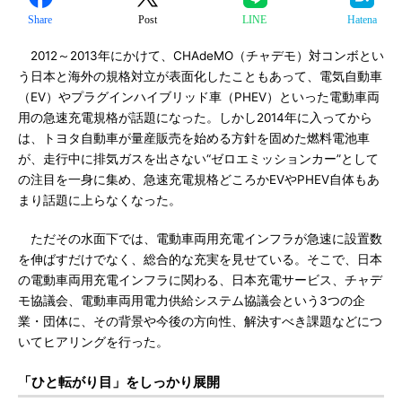
Share
Post
LINE
Hatena
2012～2013年にかけて、CHAdeMO（チャデモ）対コンボとい
う日本と海外の規格対立が表面化したこともあって、電気自動車
（EV）やプラグインハイブリッド車（PHEV）といった電動車両
用の急速充電規格が話題になった。しかし2014年に入ってから
は、トヨタ自動車が量産販売を始める方針を固めた燃料電池車
が、走行中に排気ガスを出さない“ゼロエミッションカー”として
の注目を一身に集め、急速充電規格どころかEVやPHEV自体もあ
まり話題に上らなくなった。
ただその水面下では、電動車両用充電インフラが急速に設置数
を伸ばすだけでなく、総合的な充実を見せている。そこで、日本
の電動車両用充電インフラに関わる、日本充電サービス、チャデ
モ協議会、電動車両用電力供給システム協議会という3つの企
業・団体に、その背景や今後の方向性、解決すべき課題などにつ
いてヒアリングを行った。
「ひと転がり目」をしっかり展開