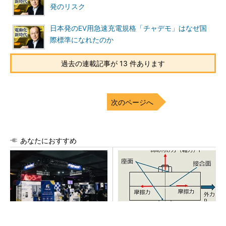
発のリスク
日本発のEV用急速充電規格「チャデモ」はなぜ国
際標準になれたのか
過去の連載記事が 13 件あります
次のページへ
あなたにおすすめ
【見城徹×藤田晋】AI時代でも
「取りあえずボルトで固定」