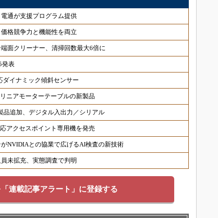
、電通が支援プログラム提供
、価格競争力と機能性を両立
端面クリーナー、清掃回数最大6倍に
5発表
対応ダイナミック傾斜センサー
 リニアモーターテーブルの新製品
対応製品追加、デジタル入出力／シリアル
6対応アクセスポイント専用機を発売
NVIDIAとの協業で広げるAI検査の新技術
人員未拡充、実態調査で判明
を「連載記事アラート」に登録する