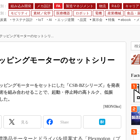
程別：
組み込み開発
メカ設計
製造マネジメント
物流
R＆D
キャリア
FA
業別：
モビリティ
素材／化学
医療機器
ロボット
電機
産業機械
食品・
炭素
サステナ設計
エッジ逆襲
品質
展示会
特集
メ
IoT
AI
ebook
伝承
組み込み開発
CEATEC
読者調査まとめ
編集後記
テッピングモーターのセットシリ...
JIMTOF
保全
メカ設計
つながるクルマ
組込み/エッジ コンピューティング
ス
 AI
製造マネジメント
5G
展＆IoT/5Gソリューション展
VR／AR
FA
ッピングモーターのセットシリー
IIFES
モビリティ
フィールドサービス
国際ロボット展
素材／化学
FPGA
Fac
ジャパンモビリティショー
組み込み画像技術
ピングモーターをセットにした「CSB-BZシリーズ」を発表
TECHNO-FRONTIER
術を組み合わせることで、起動・停止時の高トルク、低振
組み込みモデリング
人テク展
した。
Windows Embedded
[
MONOist
]
スマート工場EXPO
車載ソフト開発
EdgeTech+
見る
Share
ISO26262
日本ものづくりワールド
無償設計ツール
AUTOMOTIVE WORLD
準品モーターとドライバを提案する「Plexmotion（プ