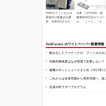
DMPがフィジカルAI
日産「e-POWER」搭
実装向け新拠点を開
載車約60万台がリコー
所、次世代SoCやAM
ル、「ノート」「エク
Rデモを披露
ストレイル」な...
TechFactory ホワイトペーパー新着情報
動き出したファナックの「フィジカルAI
自動外観検査はなぜ現場で定着しない？
協働ロボットニュースまとめ（2025年12月
これからは全体空調から局所空調へ、低
生成AI対ラダープログラム