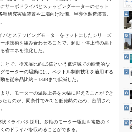
3Dプリンタ
産業オープンネット展
たにサーボドライバとステッピングモーターのセット
デジタルツインとCAE
た。各種研究実験装置や工場向け設備、半導体製造装置、
S＆OP
る。
インダストリー4.0
ライバとステッピングモーターをセットにしたシリーズ
イノベーション
サーボ技術を組み合わせることで、起動・停止時の高ト
製造業ビッグデータ
よる省エネを強化した。
メイドインジャパン
とで、従来品比約1.5倍という低速域での瞬間的な
植物工場
ングモーターの駆動には、ベクトル制御技術を適用する
知財マネジメント
動を従来品比約－18dBまで低減した。
海外生産
より、モーターの温度上昇を大幅に抑えることができ
グローバル設計・開発
ったものが、同条件で26℃と低発熱のため、密閉され
制御セキュリティ
う。
新型コロナへの対応
型形状ドライバを採用。多軸のモーター駆動を複数のド
多くのドライバを収めることができる。