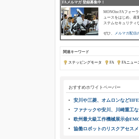
FAメルマガ 登録募集中！
MONOist FAフ
ュースをはじめ、産業
ステムセキュリティ
ぜひ、
メルマガ配信
関連キーワード
ステッピングモータ
|
FA
|
FAニュー
おすすめホワイトペーパー
安川や三菱、オムロンなどIIFE
ファナックや安川、川崎重工な
欧州最大級工作機械展示会EMO
協働ロボットのリスクアセスメ