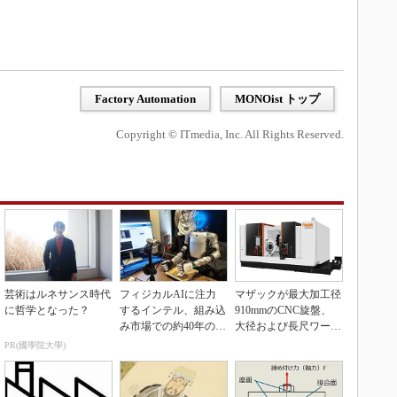
Factory Automation
MONOist トップ
Copyright © ITmedia, Inc. All Rights Reserved.
芸術はルネサンス時代
フィジカルAIに注力
マザックが最大加工径
に哲学となった？
するインテル、組み込
910mmのCNC旋盤、
み市場での約40年の実
大径および長尺ワーク
績を生かせるか
向け
PR(國學院大學)