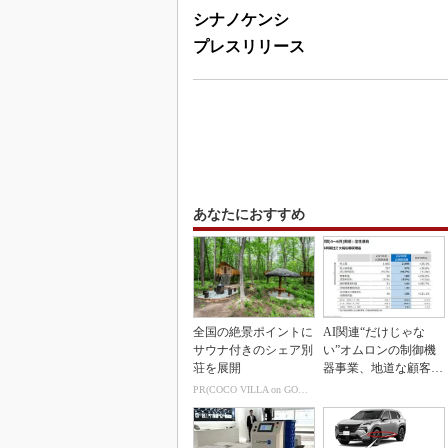
シナノケンシ
プレスリリース
あなたにおすすめ
全国の絶景ポイントに
AI関連“だけじゃな
サウナ付きのシェア別
い”オムロンの制御機
荘を展開
器事業、地道な顧客基
盤強化が結実
PR(COCO VILLA on GOETHE)