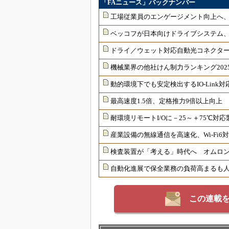
「FAニュース」バックナンバー
工場従業員のエンゲージメント向上へ
ベッコフが日本向けドライブシステム
ドライ／ウェット対応自動光コネクター
機械業界の他社けん制力ランキング202
動的環境下でも安定検出するIO-Link
最高速度1.5倍、定格推力9倍以上向上
耐環境リモートI/Oに－25～＋75℃
産業設備の無線通信を高速化、Wi-Fi
検査装置が「考える」時代へ オムロンが
自動化進展で保全業務の負荷高まるも
この連載