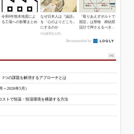
令和8年熊本地震によ
なぜ日本人は『論語』
「取りあえずボルトで
る工場への影響まとめ
を「心のよりどころ」
固定」は禁物 締結部
にするのか
設計で押さえるべき基
本
PR(國學院大學)
Recommended by
PR
」
 3つの課題を解消するアプローチとは
～2026年5月）
コストで恒温・恒湿環境を構築する方法