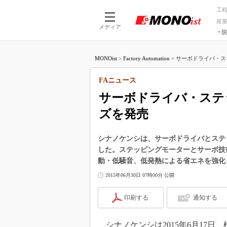
工
産
メディア
脱
つながる技術
AI×技術
MONOist
>
Factory Automation
>
サーボドライバ・ス
つながる工場
AI×設備
つながるサービ
Physical
FAニュース
サーボドライバ・ステ
ズを発売
シナノケンシは、サーボドライバとステッ
した。ステッピングモーターとサーボ技
動・低騒音、低発熱による省エネを強化
2015年06月30日 07時00分 公開
印刷する
通知する
シナノケンシは2015年6月17日、標