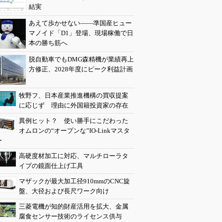
結実
あえて歩かせない――準国産ヒュー
マノイド「D1」登場、現場稼働で日
本の勝ち筋へ
脱自動車でもDMG森精機が業績再上
方修正、2028年度にピーク利益計画
牧野フ、日本産業推進機構の買収提案
に応じず 理由に外国籍投資家の存在
異例ヒット？ 使い勝手にこだわった
オムロンの“オープンな”IO-Linkマスタ
ー
高硬度材加工に対応、マルチローラタ
イプの鏡面仕上げ工具
マザックが最大加工径910mmのCNC旋
盤、大径および長尺ワーク向け
三菱電機が知的財産活用を拡大、金属
腐食センサー技術のライセンス供与