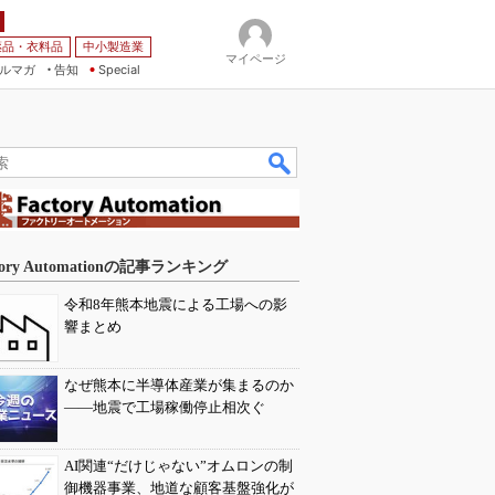
薬品・衣料品
中小製造業
マイページ
ルマガ
告知
Special
tory Automationの記事ランキング
令和8年熊本地震による工場への影
響まとめ
なぜ熊本に半導体産業が集まるのか
――地震で工場稼働停止相次ぐ
AI関連“だけじゃない”オムロンの制
御機器事業、地道な顧客基盤強化が