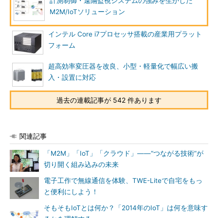
計測制御・遠隔監視システムの強みを生かした
M2M/IoTソリューション
インテル Core i7プロセッサ搭載の産業用プラット
フォーム
超高効率変圧器を改良、小型・軽量化で幅広い搬
入・設置に対応
過去の連載記事が 542 件あります
関連記事
「M2M」「IoT」「クラウド」――“つながる技術”が
切り開く組み込みの未来
電子工作で無線通信を体験、TWE-Liteで自宅をもっ
と便利にしよう！
そもそもIoTとは何か？「2014年のIoT」は何を意味す