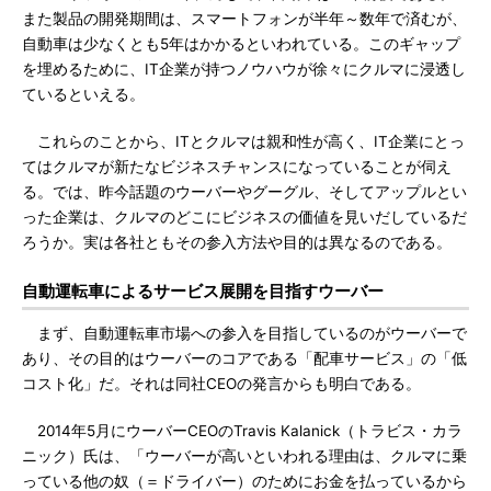
また製品の開発期間は、スマートフォンが半年～数年で済むが、
自動車は少なくとも5年はかかるといわれている。このギャップ
を埋めるために、IT企業が持つノウハウが徐々にクルマに浸透し
ているといえる。
これらのことから、ITとクルマは親和性が高く、IT企業にとっ
てはクルマが新たなビジネスチャンスになっていることが伺え
る。では、昨今話題のウーバーやグーグル、そしてアップルとい
った企業は、クルマのどこにビジネスの価値を見いだしているだ
ろうか。実は各社ともその参入方法や目的は異なるのである。
自動運転車によるサービス展開を目指すウーバー
まず、自動運転車市場への参入を目指しているのがウーバーで
あり、その目的はウーバーのコアである「配車サービス」の「低
コスト化」だ。それは同社CEOの発言からも明白である。
2014年5月にウーバーCEOのTravis Kalanick（トラビス・カラ
ニック）氏は、「ウーバーが高いといわれる理由は、クルマに乗
っている他の奴（＝ドライバー）のためにお金を払っているから