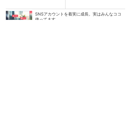
SNSアカウントを着実に成長。実はみんなココ
使ってます。
PR(Dreaw合同会社)
【レベル14】生成AIを味方に、3D CADを使い
こなそう！
「取りあえずボルトで固定」は禁物 締結部設
計で押さえるべき基本