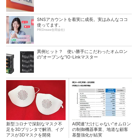
SNSアカウントを着実に成長。実はみんなココ
使ってます。
PR(Dreaw合同会社)
異例ヒット？ 使い勝手にこだわったオムロン
の“オープンな”IO-Linkマスター
新型コロナで深刻なマスク不
AI関連“だけじゃない”オムロン
足を3Dプリンタで解消、イグ
の制御機器事業、地道な顧客
アスが3Dマスクを開発
基盤強化が結実