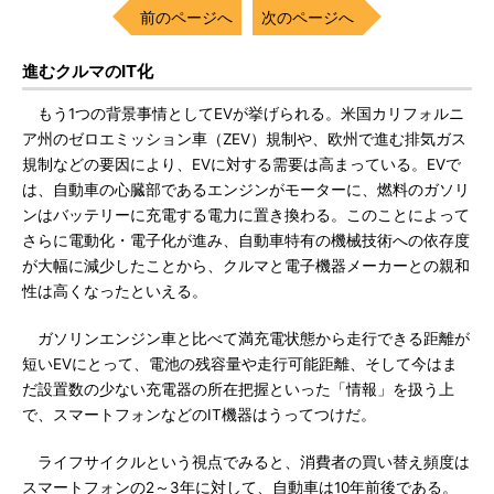
前のページへ
次のページへ
進むクルマのIT化
もう1つの背景事情としてEVが挙げられる。米国カリフォルニ
ア州のゼロエミッション車（ZEV）規制や、欧州で進む排気ガス
規制などの要因により、EVに対する需要は高まっている。EVで
は、自動車の心臓部であるエンジンがモーターに、燃料のガソリ
ンはバッテリーに充電する電力に置き換わる。このことによって
さらに電動化・電子化が進み、自動車特有の機械技術への依存度
が大幅に減少したことから、クルマと電子機器メーカーとの親和
性は高くなったといえる。
ガソリンエンジン車と比べて満充電状態から走行できる距離が
短いEVにとって、電池の残容量や走行可能距離、そして今はま
だ設置数の少ない充電器の所在把握といった「情報」を扱う上
で、スマートフォンなどのIT機器はうってつけだ。
ライフサイクルという視点でみると、消費者の買い替え頻度は
スマートフォンの2～3年に対して、自動車は10年前後である。