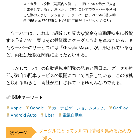
ス・カラニック氏（写真内左側）。「特に中国や欧州で大き
く成長している」と述べた。（右）ロシアでウーバーを利用
した際のスクリーンショット。ウーバーは、2015年3月末時
点で56カ国270都市以上で利用可能だ（クリックで拡大）
ウーバーは、これまで調達した莫大な資金を自動運転車に投資
する予定だが、実はその投資家にグーグルも名を連ねている。ま
たウーバーのサービスには「Google Maps」が活用されているな
ど、両社は密接な関係にあったといえる。
しかしウーバーの自動運転車開発の発表と同日に、グーグル幹
部が独自の配車サービスの展開について言及している。この確執
と取れる動きも、両社が注目されているゆえんなのである。
関連キーワード
Apple
|
Google
|
カーナビゲーションシステム
|
CarPlay
|
Android Auto
|
Uber
|
電気自動車
グーグルにとってクルマは情報を集めるための
「端末」