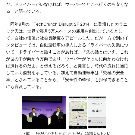
だ。ドライバーがいなければ、ウーバーでどこへ行くのも安くな
る」と語っている。
同年9月の「TechCrunch Disrupt SF 2014」に登壇したカラニ
ック氏は、世界で毎月5万人ペースの雇用を創出しているとし
て、自社の価値と社会貢献度をアピールした。だが一方で別のイ
ンタビューでは、自動運転車の導入によるドライバーの失業につ
いて「ドライバーと話すことがあれば、『先の話とはいえ、これ
が世の中が向かう方向であり、ウーバーがそっちに向かわなけれ
ば潰れるのだよ』と伝えるだろう」と発言し、時代の流れに適応
していく姿勢を示している。加えて自動運転車は「究極の安全
車」とされていることから、「安全性の確保」も担保できること
にも言及している。
（左）「TechCrunch Disrupt SF 2014」に登壇したトラビ