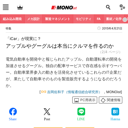
組み込み開発
メカ設計
製造マネジメント
モビリティ
FA
素材／化学
特集
2015年4月21日
「iCar」が現実に？
アップルやグーグルは本当にクルマを作るのか
（2/4 ページ）
電気自動車を開発中と報じられたアップル。自動運転車の開発を
加速させるグーグル。独自の配車サービスで存在感を示すウーバ
ー。自動車業界参入の動きを活発化させているこれらのIT企業だ
が、果たして自動車そのものを製造販売するようになるのだろう
か。
[
吉岡佐和子（情報通信総合研究所）
，MONOist]
PC用表示
関連情報
Share
Post
LINE
Hatena