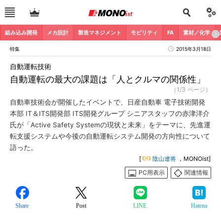
組み込み開発
メカ設計
製造マネジメント
モビリティ
FA
素材／化学
特集
2015年3月18日
自動運転技術
自動運転の最大の課題は「人とクルマの関係性」
（1/3 ページ）
自動車技術会が開催したイベントで、日産自動車 電子技術開発
本部 IT＆ITS開発部 ITS開発グループ シニアスタッフの赤津洋介
氏が「Active Safety Systemの現状と未来」をテーマに、先進運
転支援システムや今後の自動運転システム開発の方向性について
語った。
[
陰山遼将
，MONOist]
PC用表示
関連情報
Share
Post
LINE
Hatena