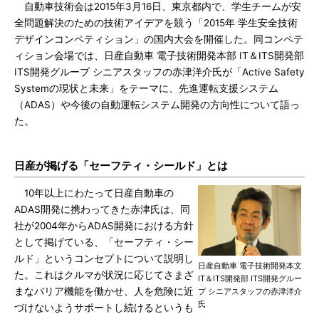
自動車技術会は2015年3月16日、東京都内で、学生チームが安
全問題解決のための技術アイデアを競う「2015年 学生安全技術
デザインコンペティション」の国内大会を開催した。同コンペテ
ィション会場では、日産自動車 電子技術開発本部 IT＆ITS開発部
ITS開発グループ シニアスタッフの赤津洋介氏が「Active Safety
Systemの現状と未来」をテーマに、先進運転支援システム
（ADAS）や今後の自動運転システム開発の方向性について語っ
た。
日産が掲げる「セーフティ・シールド」とは
10年以上にわたって日産自動車の
ADAS開発に携わってきた赤津氏は、同
社が2004年からADAS開発における方針
として掲げている、「セーフティ・シー
ルド」というコンセプトについて説明し
日産自動車 電子技術開発本文
た。これはクルマが状況に応じてさまざ
IT＆ITS開発部 ITS開発グルー
まなバリア機能を働かせ、人を危険に近
プ シニアスタッフの赤津洋介
氏
づけないようサポートし続けるというも