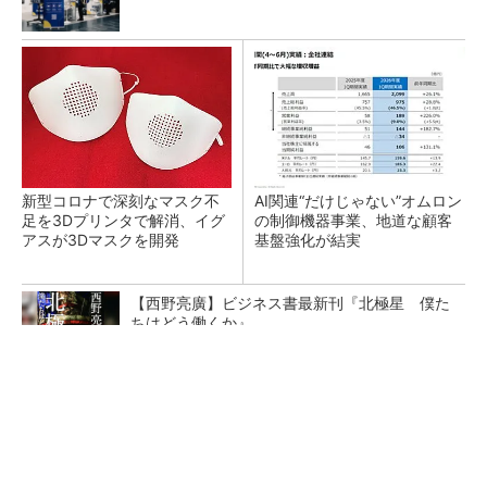
新型コロナで深刻なマスク不
AI関連“だけじゃない”オムロン
足を3Dプリンタで解消、イグ
の制御機器事業、地道な顧客
アスが3Dマスクを開発
基盤強化が結実
【西野亮廣】ビジネス書最新刊『北極星 僕た
ちはどう働くか』
PR(FINCHI on GOETHE)
【レベル14】生成AIを味方に、3D CADを使い
こなそう！