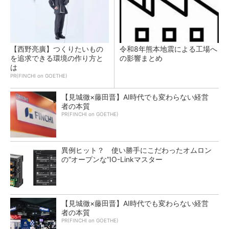
【西野亮廣】つくりたいもの
令和8年熊本地震による工場へ
を追求できる環境の作り方と
の影響まとめ
は
PR(FINCHI on GOETHE)
【見城徹×藤田晋】AI時代でも変わらない経営
者の本質
PR(FINCHI on GOETHE)
異例ヒット？ 使い勝手にこだわったオムロン
の“オープンな”IO-Linkマスター
【見城徹×藤田晋】AI時代でも変わらない経営
者の本質
PR(FINCHI on GOETHE)