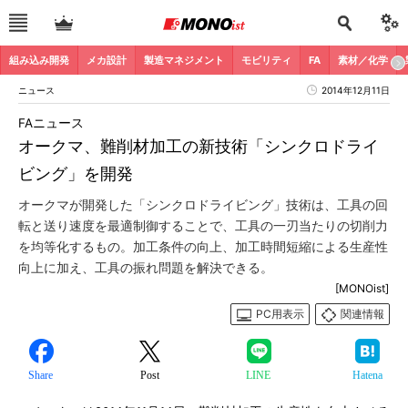
組み込み開発
メカ設計
製造マネジメント
モビリティ
FA
素材／化学
ニュース
2014年12月11日
FAニュース
オークマ、難削材加工の新技術「シンクロドライ
ビング」を開発
オークマが開発した「シンクロドライビング」技術は、工具の回
転と送り速度を最適制御することで、工具の一刃当たりの切削力
を均等化するもの。加工条件の向上、加工時間短縮による生産性
向上に加え、工具の振れ問題を解決できる。
[MONOist]
PC用表示
関連情報
Share
Post
LINE
Hatena