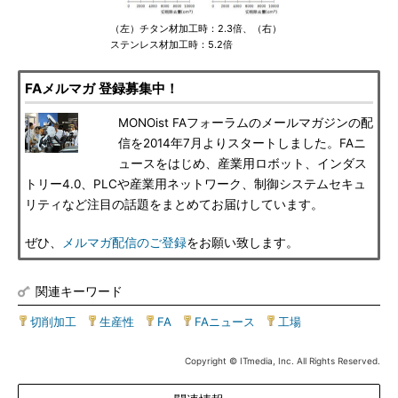
（左）チタン材加工時：2.3倍、（右）
ステンレス材加工時：5.2倍
FAメルマガ 登録募集中！
MONOist FAフォーラムのメールマガジンの配
信を2014年7月よりスタートしました。FAニ
ュースをはじめ、産業用ロボット、インダス
トリー4.0、PLCや産業用ネットワーク、制御システムセキュ
リティなど注目の話題をまとめてお届けしています。
ぜひ、
メルマガ配信のご登録
をお願い致します。
関連キーワード
切削加工
|
生産性
|
FA
|
FAニュース
|
工場
Copyright © ITmedia, Inc. All Rights Reserved.