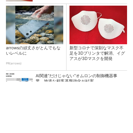
arrowsの頑丈さがとんでもな
新型コロナで深刻なマスク不
いレベルに
足を3Dプリンタで解消、イグ
アスが3Dマスクを開発
PR(arrows)
AI関連“だけじゃない”オムロンの制御機器事
業、地道な顧客基盤強化が結実
【レベル14】生成AIを味方に、3D CADを使い
こなそう！