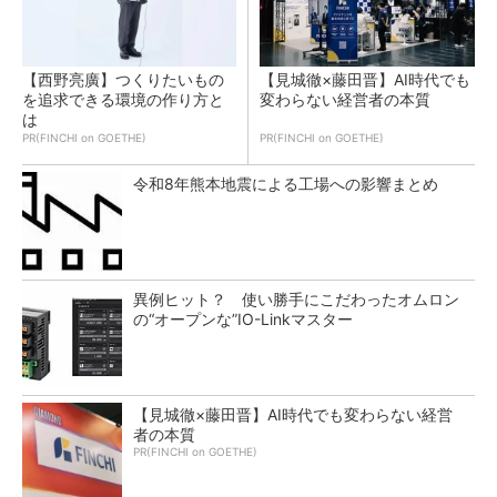
【西野亮廣】つくりたいもの
【見城徹×藤田晋】AI時代でも
を追求できる環境の作り方と
変わらない経営者の本質
は
PR(FINCHI on GOETHE)
PR(FINCHI on GOETHE)
令和8年熊本地震による工場への影響まとめ
異例ヒット？ 使い勝手にこだわったオムロン
の“オープンな”IO-Linkマスター
【見城徹×藤田晋】AI時代でも変わらない経営
者の本質
PR(FINCHI on GOETHE)