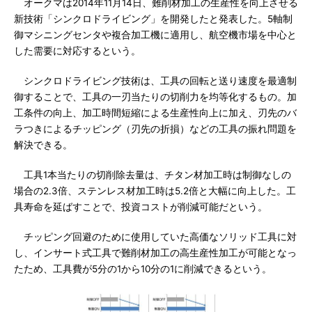
オークマは2014年11月14日、難削材加工の生産性を向上させる
新技術「シンクロドライビング」を開発したと発表した。5軸制
御マシニングセンタや複合加工機に適用し、航空機市場を中心と
した需要に対応するという。
シンクロドライビング技術は、工具の回転と送り速度を最適制
御することで、工具の一刃当たりの切削力を均等化するもの。加
工条件の向上、加工時間短縮による生産性向上に加え、刃先のバ
ラつきによるチッピング（刃先の折損）などの工具の振れ問題を
解決できる。
工具1本当たりの切削除去量は、チタン材加工時は制御なしの
場合の2.3倍、ステンレス材加工時は5.2倍と大幅に向上した。工
具寿命を延ばすことで、投資コストが削減可能だという。
チッピング回避のために使用していた高価なソリッド工具に対
し、インサート式工具で難削材加工の高生産性加工が可能となっ
たため、工具費が5分の1から10分の1に削減できるという。