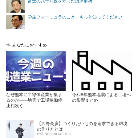
富士の八十八夜を守った流体解析
学生フォーミュラのこと、もっと知ってください
あなたにおすすめ
なぜ熊本に半導体産業が集ま
令和8年熊本地震による工場へ
るのか――地震で工場稼働停
の影響まとめ
止相次ぐ
【西野亮廣】つくりたいものを追求できる環境
の作り方とは
PR(FINCHI on GOETHE)