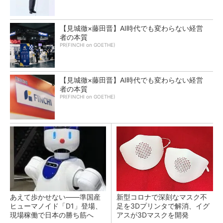
【見城徹×藤田晋】AI時代でも変わらない経営
者の本質
PR(FINCHI on GOETHE)
【見城徹×藤田晋】AI時代でも変わらない経営
者の本質
PR(FINCHI on GOETHE)
あえて歩かせない――準国産
新型コロナで深刻なマスク不
ヒューマノイド「D1」登場、
足を3Dプリンタで解消、イグ
現場稼働で日本の勝ち筋へ
アスが3Dマスクを開発