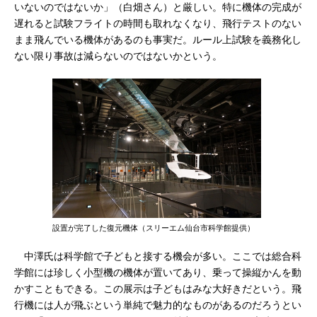
いないのではないか」（白畑さん）と厳しい。特に機体の完成が
遅れると試験フライトの時間も取れなくなり、飛行テストのない
まま飛んでいる機体があるのも事実だ。ルール上試験を義務化し
ない限り事故は減らないのではないかという。
設置が完了した復元機体（スリーエム仙台市科学館提供）
中澤氏は科学館で子どもと接する機会が多い。ここでは総合科
学館には珍しく小型機の機体が置いてあり、乗って操縦かんを動
かすこともできる。この展示は子どもはみな大好きだという。飛
行機には人が飛ぶという単純で魅力的なものがあるのだろうとい