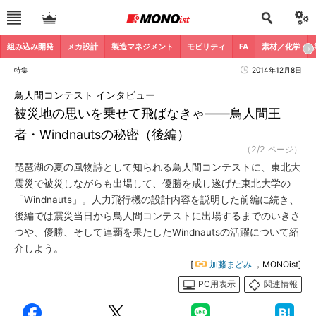
組み込み開発
メカ設計
製造マネジメント
モビリティ
FA
素材／化学
特集
2014年12月8日
鳥人間コンテスト インタビュー
被災地の思いを乗せて飛ばなきゃ――鳥人間王
者・Windnautsの秘密（後編）
（2/2 ページ）
琵琶湖の夏の風物詩として知られる鳥人間コンテストに、東北大
震災で被災しながらも出場して、優勝を成し遂げた東北大学の
「Windnauts」。人力飛行機の設計内容を説明した前編に続き、
後編では震災当日から鳥人間コンテストに出場するまでのいきさ
つや、優勝、そして連覇を果たしたWindnautsの活躍について紹
介しよう。
[
加藤まどみ
，MONOist]
PC用表示
関連情報