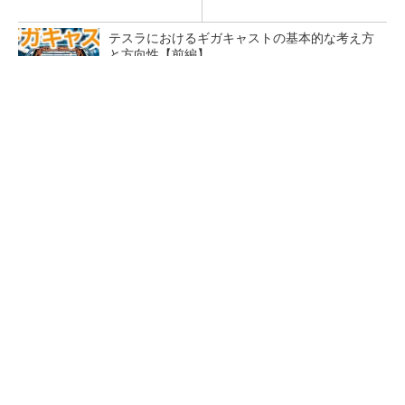
テスラにおけるギガキャストの基本的な考え方
と方向性【前編】
【西野亮廣】ビジネス書最新刊『北極星 僕た
ちはどう働くか』
PR(FINCHI on GOETHE)
BYDの軽EV「ラッコ」は世界初の軽SDV、新開
発の「X-PACK」に電動システ...