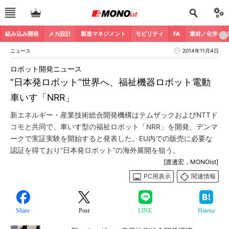
組み込み開発
メカ設計
製造マネジメント
モビリティ
FA
素材／化学
ニュース
2014年11月4日
ロボット開発ニュース
“日本発ロボット”世界へ、福祉機器ロボット電動
車いす「NRR」
新エネルギー・産業技術総合開発機構はテムザックおよびNTTド
コモと共同で、車いす型の福祉ロボット「NRR」を開発、デンマ
ークで実証実験を開始すると発表した。EU内での販売に必要な
認証を得ており“日本発ロボット”の海外展開を狙う。
[渡邊宏，MONOist]
PC用表示
関連情報
Share
Post
LINE
Hatena