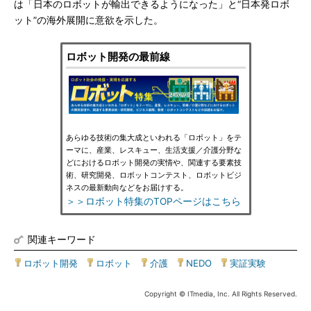
は「日本のロボットが輸出できるようになった」と“日本発ロボ
ット”の海外展開に意欲を示した。
ロボット開発の最前線
あらゆる技術の集大成といわれる「ロボット」をテ
ーマに、産業、レスキュー、生活支援／介護分野な
どにおけるロボット開発の実情や、関連する要素技
術、研究開発、ロボットコンテスト、ロボットビジ
ネスの最新動向などをお届けする。
＞＞ロボット特集のTOPページはこちら
関連キーワード
ロボット開発
|
ロボット
|
介護
|
NEDO
|
実証実験
Copyright © ITmedia, Inc. All Rights Reserved.