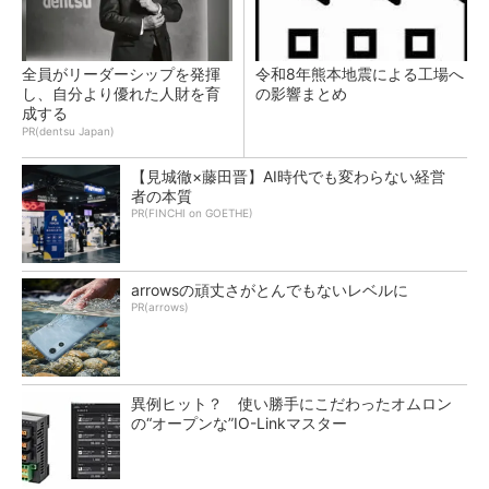
全員がリーダーシップを発揮
令和8年熊本地震による工場へ
し、自分より優れた人財を育
の影響まとめ
成する
PR(dentsu Japan)
【見城徹×藤田晋】AI時代でも変わらない経営
者の本質
PR(FINCHI on GOETHE)
arrowsの頑丈さがとんでもないレベルに
PR(arrows)
異例ヒット？ 使い勝手にこだわったオムロン
の“オープンな”IO-Linkマスター