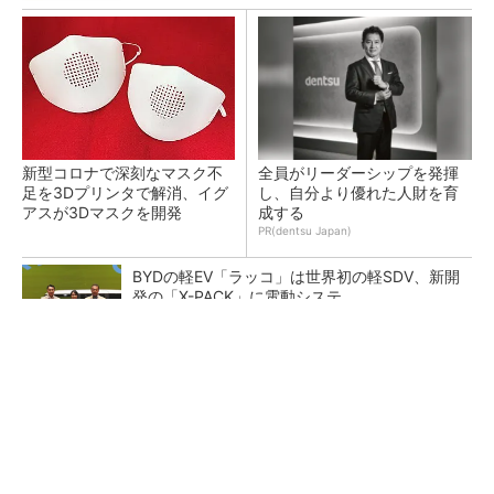
新型コロナで深刻なマスク不
全員がリーダーシップを発揮
足を3Dプリンタで解消、イグ
し、自分より優れた人財を育
アスが3Dマスクを開発
成する
PR(dentsu Japan)
BYDの軽EV「ラッコ」は世界初の軽SDV、新開
発の「X-PACK」に電動システ...
ペロブスカイト太陽電池の量産に有効なイン
ク、従来比で1.5倍の性能向上