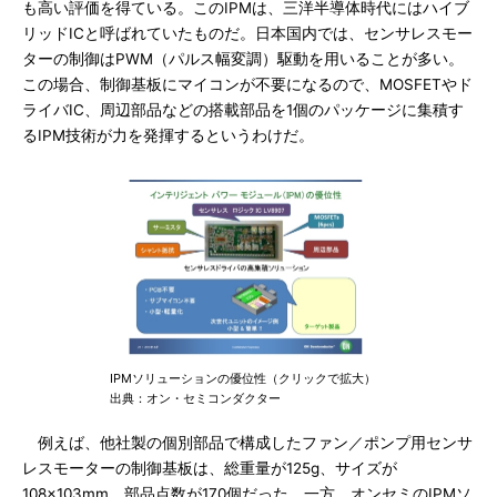
も高い評価を得ている。このIPMは、三洋半導体時代にはハイブ
リッドICと呼ばれていたものだ。日本国内では、センサレスモー
ターの制御はPWM（パルス幅変調）駆動を用いることが多い。
この場合、制御基板にマイコンが不要になるので、MOSFETやド
ライバIC、周辺部品などの搭載部品を1個のパッケージに集積す
るIPM技術が力を発揮するというわけだ。
IPMソリューションの優位性（クリックで拡大）
出典：オン・セミコンダクター
例えば、他社製の個別部品で構成したファン／ポンプ用センサ
レスモーターの制御基板は、総重量が125g、サイズが
108×103mm、部品点数が170個だった。一方、オンセミのIPMソ