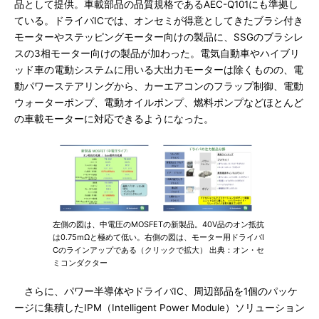
品として提供。車載部品の品質規格であるAEC-Q101にも準拠し
ている。ドライバICでは、オンセミが得意としてきたブラシ付き
モーターやステッピングモーター向けの製品に、SSGのブラシレ
スの3相モーター向けの製品が加わった。電気自動車やハイブリ
ッド車の電動システムに用いる大出力モーターは除くものの、電
動パワーステアリングから、カーエアコンのフラップ制御、電動
ウォーターポンプ、電動オイルポンプ、燃料ポンプなどほとんど
の車載モーターに対応できるようになった。
左側の図は、中電圧のMOSFETの新製品。40V品のオン抵抗
は0.75mΩと極めて低い。右側の図は、モーター用ドライバI
Cのラインアップである（クリックで拡大） 出典：オン・セ
ミコンダクター
さらに、パワー半導体やドライバIC、周辺部品を1個のパッケ
ージに集積したIPM（Intelligent Power Module）ソリューション