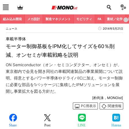
組み込み開発
メカ設計
製造マネジメント
モビリティ
FA
素材／化学
ニュース
2014年5月21日
車載半導体
モーター制御基板をIPM化してサイズを60％削
減、オンセミが車載戦略を説明
ON Semiconductor（オン・セミコンダクター、オンセミ）が、
東京都内で会見を開き同社の車載関連製品の事業展開について説
明。得意とするパワー半導体やドライバICに加え、モーター制御
に必要な部品を1パッケージに集積したIPMソリューションを展
開し事業拡大を図る方針だ。
[朴尚洙，MONOist]
PC用表示
関連情報
Share
Post
LINE
Hatena