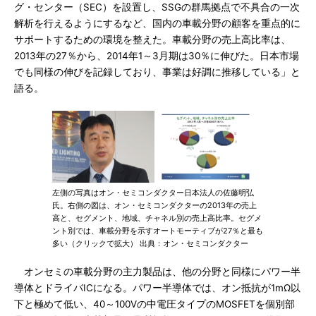
グ・センター（SEC）を設置し、SSGの群馬拠点で不具合の一次
解析を行えるようにするなど、国内の車載分野の顧客を重点的に
サポートするための環境を整えた。車載分野の売上高比率は、
2013年の27％から、2014年1～3月期は30％に伸びた。日本市場
でも同様の伸びを記録しており、事業は好調に推移している」と
語る。
左側の写真はオン・セミコンダクター日本法人の佐藤明弘
氏。右側の図は、オン・セミコンダクターの2013年の売上
高と、セグメント、地域、チャネル別の売上高比率。セグメ
ント別では、車載分野を示すオートモーティブが27％と最も
多い（クリックで拡大） 出典：オン・セミコンダクター
オンセミの車載分野の主力製品は、他の分野と同様にパワー半
導体とドライバICになる。パワー半導体では、オン抵抗が1mΩ以
下と極めて低い、40～100Vの中電圧タイプのMOSFETを個別部