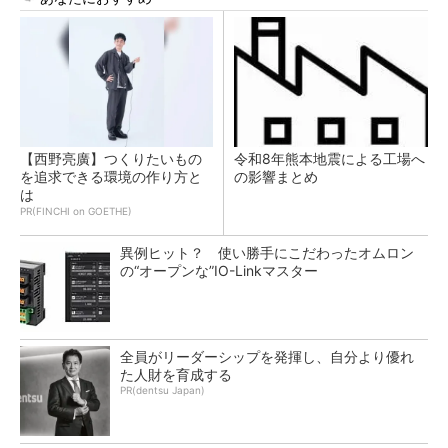
【西野亮廣】つくりたいもの
令和8年熊本地震による工場へ
を追求できる環境の作り方と
の影響まとめ
は
PR(FINCHI on GOETHE)
異例ヒット？ 使い勝手にこだわったオムロン
の“オープンな”IO-Linkマスター
全員がリーダーシップを発揮し、自分より優れ
た人財を育成する
PR(dentsu Japan)