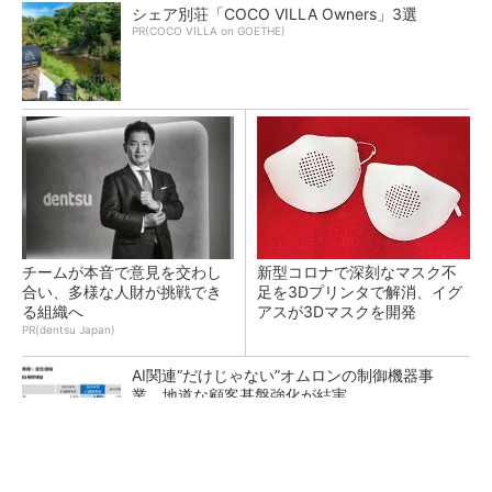
シェア別荘「COCO VILLA Owners」3選
PR(COCO VILLA on GOETHE)
チームが本音で意見を交わし
新型コロナで深刻なマスク不
合い、多様な人財が挑戦でき
足を3Dプリンタで解消、イグ
る組織へ
アスが3Dマスクを開発
PR(dentsu Japan)
AI関連“だけじゃない”オムロンの制御機器事
業、地道な顧客基盤強化が結実
【レベル14】生成AIを味方に、3D CADを使い