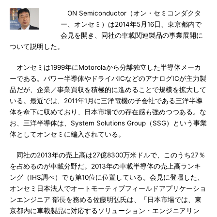
ON Semiconductor（オン・セミコンダクタ
ー、オンセミ）は2014年5月16日、東京都内で
会見を開き、同社の車載関連製品の事業展開に
ついて説明した。
オンセミは1999年にMotorolaから分離独立した半導体メーカ
ーである。パワー半導体やドライバICなどのアナログICが主力製
品だが、企業／事業買収を積極的に進めることで規模を拡大して
いる。最近では、2011年1月に三洋電機の子会社である三洋半導
体を傘下に収めており、日本市場での存在感も強めつつある。な
お、三洋半導体は、System Solutions Group（SSG）という事業
体としてオンセミに編入されている。
同社の2013年の売上高は27億8300万米ドルで、このうち27％
を占めるのが車載分野だ。2013年の車載半導体の売上高ランキ
ング（IHS調べ）でも第10位に位置している。会見に登壇した、
オンセミ日本法人でオートモーティブフィールドアプリケーショ
ンエンジニア 部長を務める佐藤明弘氏は、「日本市場では、東
京都内に車載製品に対応するソリューション・エンジニアリン