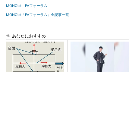
MONOist FAフォーラム
MONOist「FAフォーラム」全記事一覧
あなたにおすすめ
「取りあえずボルトで固定」
【西野亮廣】つくりたいもの
は禁物 締結部設計で押さえ
を追求できる環境の作り方と
るべき基本
は
PR(FINCHI on GOETHE)
【見城徹×藤田晋】AI時代でも変わらない経営
者の本質
PR(FINCHI on GOETHE)