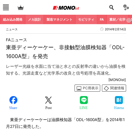
組み込み開発
メカ設計
製造マネジメント
モビリティ
FA
素材／化学
ニュース
2014年2月14日
FAニュース
東亜ディーケーケー、非接触型油膜検知器「ODL-
1600A型」を発売
レーザー光線を水面に当て油と水との反射率の違いから油膜を検
知する。光源走査など光学系の改良と信号処理を高速化。
[MONOist]
PC用表示
関連情報
Share
Post
LINE
Hatena
東亜ディーケーケーは油膜検知器「ODL-1600A型」を2014年1
月27日に発売した。