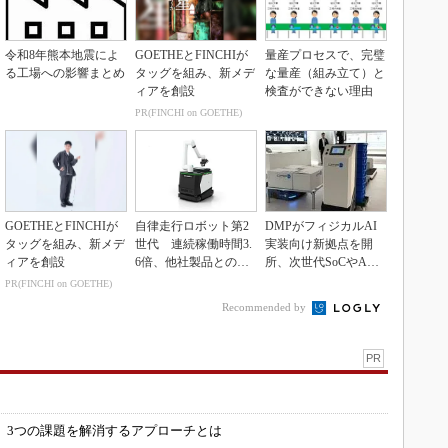
令和8年熊本地震によ
GOETHEとFINCHIが
量産プロセスで、完璧
る工場への影響まとめ
タッグを組み、新メデ
な量産（組み立て）と
ィアを創設
検査ができない理由
PR(FINCHI on GOETHE)
GOETHEとFINCHIが
自律走行ロボット第2
DMPがフィジカルAI
タッグを組み、新メデ
世代 連続稼働時間3.
実装向け新拠点を開
ィアを創設
6倍、他社製品との連
所、次世代SoCやAM
携も可能
Rデモを披露
PR(FINCHI on GOETHE)
Recommended by
PR
」
 3つの課題を解消するアプローチとは