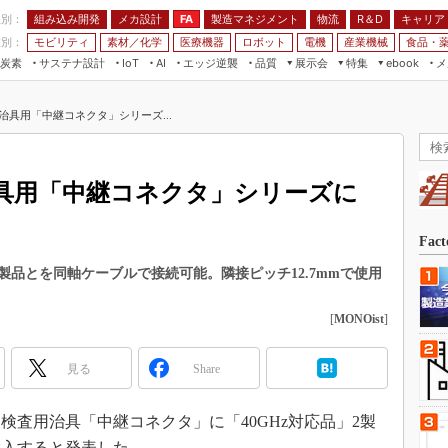
程別：
組み込み開発
メカ設計
製造マネジメント
物流
R＆D
キャリア
FA
業別：
モビリティ
素材／化学
医療機器
ロボット
電機
産業機械
食品・
炭素
サステナ設計
エッジ逆襲
品質
展示会
特集
メ
IoT
AI
ebook
伝承
組み込み開発
CEATEC
読者調査まとめ
編集後記
治具用「中継コネクタ」シリーズ...
JIMTOF
保全
メカ設計
つながるクルマ
組込み/エッジ コンピューティング
ス
 AI
製造マネジメント
5G
展＆IoT/5Gソリューション展
VR／AR
FA
具用「中継コネクタ」シリーズに
IIFES
モビリティ
フィールドサービス
国際ロボット展
素材／化学
FPGA
Fac
ジャパンモビリティショー
組み込み画像技術
品とを同軸ケーブルで接続可能。隣接ピッチ12.7mmで使用
TECHNO-FRONTIER
組み込みモデリング
人テク展
[
MONOist
]
Windows Embedded
スマート工場EXPO
車載ソフト開発
見る
Share
EdgeTech+
ISO26262
日本ものづくりワールド
波検査用治具「中継コネクタ」に「40GHz対応品」2製
無償設計ツール
AUTOMOTIVE WORLD
場投入すると発表した。