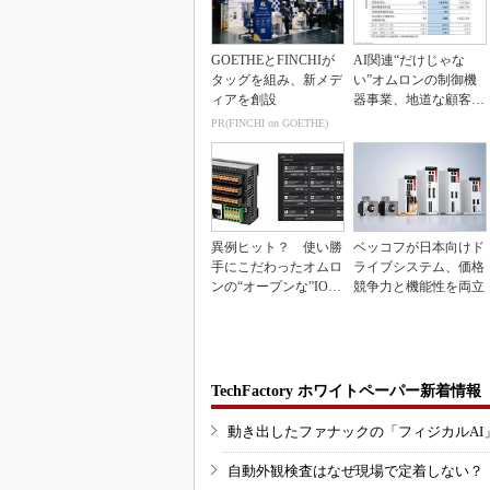
GOETHEとFINCHIが
AI関連“だけじゃな
タッグを組み、新メデ
い”オムロンの制御機
ィアを創設
器事業、地道な顧客基
盤強化が結実
PR(FINCHI on GOETHE)
異例ヒット？ 使い勝
ベッコフが日本向けド
手にこだわったオムロ
ライブシステム、価格
ンの“オープンな”IO-L
競争力と機能性を両立
inkマスター
TechFactory ホワイトペーパー新着情報
動き出したファナックの「フィジカルAI
自動外観検査はなぜ現場で定着しない？