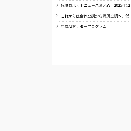
協働ロボットニュースまとめ（2025年12月
これからは全体空調から局所空調へ、低
生成AI対ラダープログラム
RSSフィード
M
MONOist