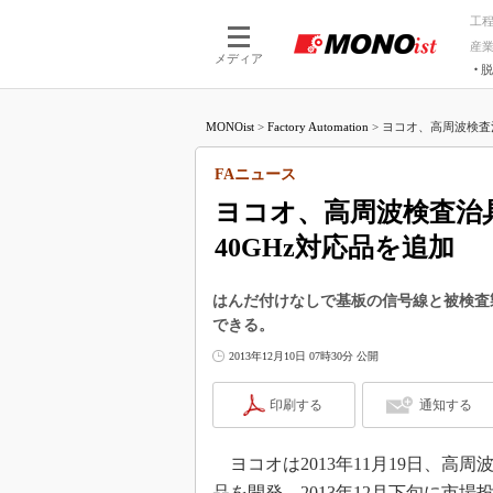
工
産
メディア
脱
つながる技術
AI×技術
MONOist
>
Factory Automation
>
ヨコオ、高周波検査
つながる工場
AI×設備
つながるサービ
Physical
FAニュース
ヨコオ、高周波検査治
40GHz対応品を追加
はんだ付けなしで基板の信号線と被検査製
できる。
2013年12月10日 07時30分 公開
印刷する
通知する
ヨコオは2013年11月19日、高周
品を開発、2013年12月下旬に市