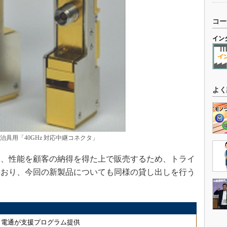
コー
イン
よく
治具用「40GHz 対応中継コネクタ」
、性能を顧客の納得を得た上で販売するため、トライ
ており、今回の新製品についても同様の貸し出しを行う
、電通が支援プログラム提供