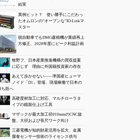
結実
異例ヒット？ 使い勝手にこだわっ
たオムロンの“オープンな”IO-Linkマ
スター
脱自動車でもDMG森精機が業績再上
方修正、2028年度にピーク利益計画
牧野フ、日本産業推進機構の買収提案
に応じず 理由に外国籍投資家の存在
あえて歩かせない――準国産ヒューマ
ノイド「D1」登場、現場稼働で日本の
勝ち筋へ
高硬度材加工に対応、マルチローラタ
イプの鏡面仕上げ工具
マザックが最大加工径910mmのCNC旋
盤、大径および長尺ワーク向け
三菱電機が知的財産活用を拡大、金属
腐食センサー技術のライセンス供与