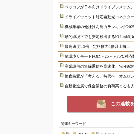
ベッコフが日本向けドライブシステム
ドライ／ウェット対応自動光コネクター
機械業界の他社けん制力ランキング202
動的環境下でも安定検出するIO-Link
最高速度1.5倍、定格推力9倍以上向上
耐環境リモートI/Oに－25～＋75℃
産業設備の無線通信を高速化、Wi-Fi
検査装置が「考える」時代へ オムロンが
自動化進展で保全業務の負荷高まるも
この連載
関連キーワード