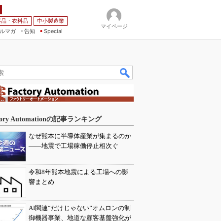
薬品・衣料品
中小製造業
マイページ
ルマガ
告知
Special
tory Automationの記事ランキング
なぜ熊本に半導体産業が集まるのか
――地震で工場稼働停止相次ぐ
令和8年熊本地震による工場への影
響まとめ
AI関連“だけじゃない”オムロンの制
御機器事業、地道な顧客基盤強化が