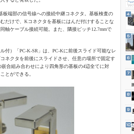
3Dプリンタ
産業オープンネット展
デジタルツインとCAE
F基板端部の信号線への接続中継コネクタ。基板検査の
S＆OP
むだけで、Kコネクタを基板にはんだ付けすることな
軸ケーブル接続可能。また、隣接ピッチ12.7mmで
インダストリー4.0
イノベーション
製造業ビッグデータ
）「PC-K-SR」は、PC-Kに前後スライド可能なレ
メイドインジャパン
ブコネクタを前後にスライドさせ、任意の場所で固定す
の嵌合組み合わせにより四角形の基板の4辺全てに対
植物工場
ることができる。
知財マネジメント
海外生産
グローバル設計・開発
制御セキュリティ
新型コロナへの対応