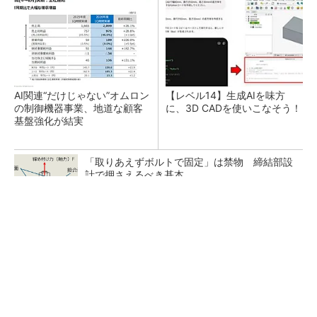
AI関連“だけじゃない”オムロン
【レベル14】生成AIを味方
の制御機器事業、地道な顧客
に、3D CADを使いこなそう！
基盤強化が結実
「取りあえずボルトで固定」は禁物 締結部設
計で押さえるべき基本
狭小な駐車場に、シャープがポールカメラ式製
品発表 市場シェア10％目指す
ルネサスが高崎工場を閉鎖へ、かつてはSiCデ