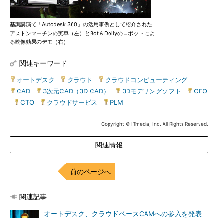
基調講演で「Autodesk 360」の活用事例として紹介された
アストンマーチンの実車（左）とBot＆Dollyのロボットによ
る映像効果のデモ（右）
関連キーワード
オートデスク
|
クラウド
|
クラウドコンピューティング
|
CAD
|
3次元CAD（3D CAD）
|
3Dモデリングソフト
|
CEO
|
CTO
|
クラウドサービス
|
PLM
Copyright © ITmedia, Inc. All Rights Reserved.
関連情報
前のページへ
関連記事
オートデスク、クラウドベースCAMへの参入を発表