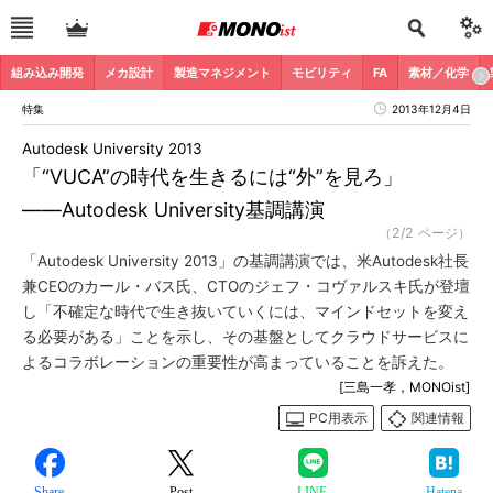
組み込み開発
メカ設計
製造マネジメント
モビリティ
FA
素材／化学
特集
2013年12月4日
Autodesk University 2013
「“VUCA”の時代を生きるには“外”を見ろ」
――Autodesk University基調講演
（2/2 ページ）
「Autodesk University 2013」の基調講演では、米Autodesk社長
兼CEOのカール・バス氏、CTOのジェフ・コヴァルスキ氏が登壇
し「不確定な時代で生き抜いていくには、マインドセットを変え
る必要がある」ことを示し、その基盤としてクラウドサービスに
よるコラボレーションの重要性が高まっていることを訴えた。
[三島一孝，MONOist]
PC用表示
関連情報
Share
Post
LINE
Hatena