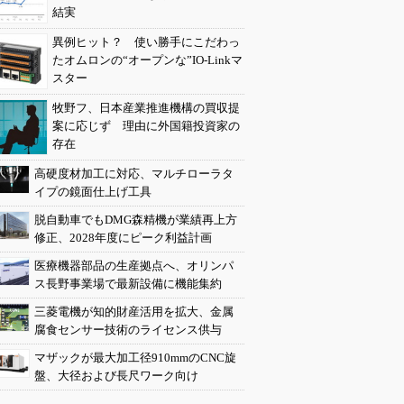
結実
異例ヒット？ 使い勝手にこだわっ
たオムロンの“オープンな”IO-Linkマ
スター
牧野フ、日本産業推進機構の買収提
案に応じず 理由に外国籍投資家の
存在
高硬度材加工に対応、マルチローラタ
イプの鏡面仕上げ工具
脱自動車でもDMG森精機が業績再上方
修正、2028年度にピーク利益計画
医療機器部品の生産拠点へ、オリンパ
ス長野事業場で最新設備に機能集約
三菱電機が知的財産活用を拡大、金属
腐食センサー技術のライセンス供与
マザックが最大加工径910mmのCNC旋
盤、大径および長尺ワーク向け