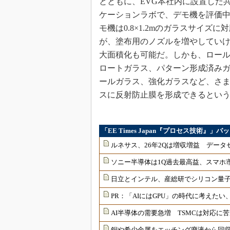
とともに、EVG本社内に設置した
ケーションラボで、デモ機を評価
モ機は0.8×1.2mのガラスサイズに
が、塗布用のノズルを増やしてい
大面積化も可能だ。しかも、ロー
ロートガラス、パターン形成済み
ールガラス、強化ガラスなど、さ
スに反射防止膜を形成できるとい
「EE Times Japan『プロセス技術』」
ルネサス、26年2Qは増収増益 デー
ソニー半導体は1Q過去最高益、スマホ
日立とインテル、産総研でシリコン量
PR：「AIにはGPU」の時代に考えた
AI半導体の需要急増 TSMCは対応に
銅や希少金属をエッチング廃液から回