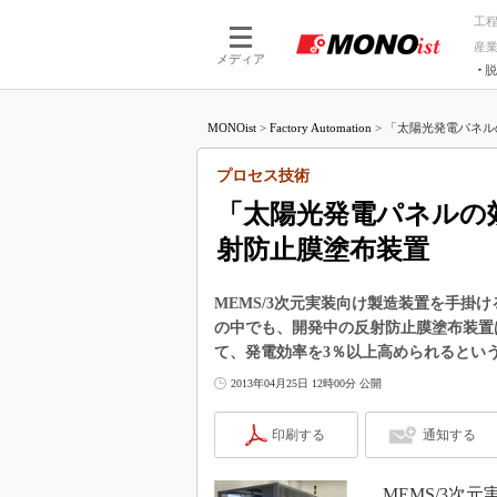
工
産
メディア
脱
つながる技術
AI×技術
MONOist
>
Factory Automation
>
「太陽光発電パネルの
つながる工場
AI×設備
つながるサービ
Physical
プロセス技術
「太陽光発電パネルの
射防止膜塗布装置
MEMS/3次元実装向け製造装置を手掛け
の中でも、開発中の反射防止膜塗布装置
て、発電効率を3％以上高められるとい
2013年04月25日 12時00分 公開
印刷する
通知する
MEMS/3次