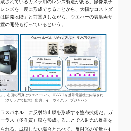
内蔵されているカメラ用のレンズ製造がある。撮像素子
のレンズを一度に形成できることから、大幅なコストダ
在は開発段階」と前置きしながら、ウエハーの表裏両サ
装置の開発も行っているという。
70」。右側の写真はウエハーレベルUV-NILを携帯電話機に内蔵され
。（クリックで拡大） 出典：イーヴィグループジャパン
ラスパネル上に反射防止膜を形成する塗布技術だ。ガ
ポーラス（多孔質）膜を形成することで入射光の反射を
られる。成膜しない場合と比べて、反射光の光量を4