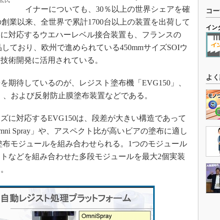
宏氏
イナーについても、30％以上の世界シェアを確
コー
年の創業以来、全世界で累計1700台以上の装置を出荷して
イン
ハーに対応するウエハーレベル接合装置も、フランスの
納品しており、欧州で進められている450mmサイズSOIウ
端技術開発に活用されている。
よく
期待しているのが、レジスト塗布機「EVG150」、
70」、および反射防止膜塗布装置などである。
イズに対応するEVG150は、段差が大きい構造であって
i Spray」や、アスペクト比が高いビアの塗布に適し
4基の塗布モジュールを組み合わせられる。1つのモジュール
トなどを組み合わせた多段モジュールを最大2個実装
る。