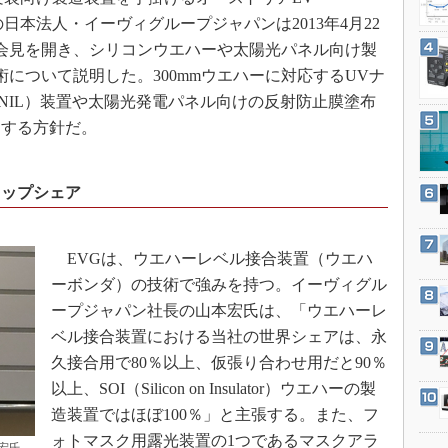
3Dプリンタ
産業オープンネット展
）の日本法人・イーヴィグループジャパンは2013年4月22
デジタルツインとCAE
会見を開き、シリコンウエハーや太陽光パネル向け製
S＆OP
について説明した。300mmウエハーに対応するUVナ
インダストリー4.0
-NIL）装置や太陽光発電パネル向けの反射防止膜塗布
力する方針だ。
イノベーション
製造業ビッグデータ
トップシェア
メイドインジャパン
植物工場
知財マネジメント
EVGは、ウエハーレベル接合装置（ウエハ
ーボンダ）の技術で強みを持つ。イーヴィグル
海外生産
ープジャパン社長の山本宏氏は、「ウエハーレ
グローバル設計・開発
ベル接合装置における当社の世界シェアは、永
制御セキュリティ
久接合用で80％以上、仮張り合わせ用だと90％
新型コロナへの対応
以上、SOI（Silicon on Insulator）ウエハーの製
造装置ではほぼ100％」と主張する。また、フ
ォトマスク用露光装置の1つであるマスクアラ