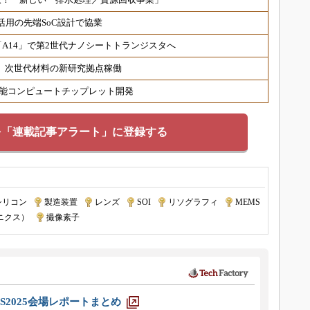
I活用の先端SoC設計で協業
在地、「A14」で第2世代ナノシートトランジスタへ
速、次世代材料の新研究拠点稼働
高性能コンピュートチップレット開発
を「連載記事アラート」に登録する
シリコン
|
製造装置
|
レンズ
|
SOI
|
リソグラフィ
|
MEMS
ニクス）
|
撮像素子
S2025会場レポートまとめ