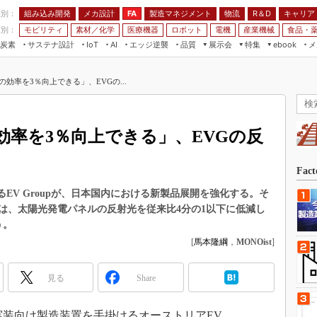
程別：
組み込み開発
メカ設計
製造マネジメント
物流
R＆D
キャリア
FA
業別：
モビリティ
素材／化学
医療機器
ロボット
電機
産業機械
食品・
炭素
サステナ設計
エッジ逆襲
品質
展示会
特集
メ
IoT
AI
ebook
伝承
組み込み開発
CEATEC
読者調査まとめ
編集後記
効率を3％向上できる」、EVGの...
JIMTOF
保全
メカ設計
つながるクルマ
組込み/エッジ コンピューティング
ス
 AI
製造マネジメント
5G
展＆IoT/5Gソリューション展
VR／AR
FA
効率を3％向上できる」、EVGの反
IIFES
モビリティ
フィールドサービス
国際ロボット展
素材／化学
FPGA
Fac
ジャパンモビリティショー
組み込み画像技術
るEV Groupが、日本国内における新製品展開を強化する。そ
TECHNO-FRONTIER
は、太陽光発電パネルの反射光を従来比4分の1以下に低減し
組み込みモデリング
人テク展
う。
Windows Embedded
[
馬本隆綱
，
MONOist
]
スマート工場EXPO
車載ソフト開発
EdgeTech+
見る
Share
ISO26262
日本ものづくりワールド
無償設計ツール
AUTOMOTIVE WORLD
元実装向け製造装置を手掛けるオーストリアEV