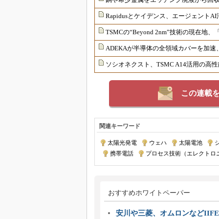
Rapidusとケイデンス、エージェントA
TSMCの“Beyond 2nm”技術の現
ADEKAが半導体の全領域カバーを加
ソシオネクスト、TSMC A14活用の
この連載
関連キーワード
太陽光発電
|
ウェハ
|
太陽電池
|
|
携帯電話
|
プロセス技術（エレクトロ
おすすめホワイトペーパー
安川や三菱、オムロンなどIIFE