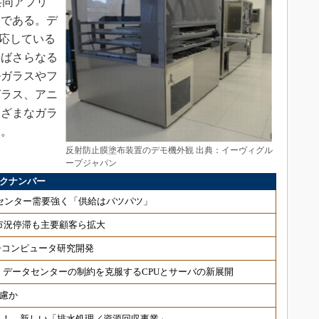
共同アプリ
中である。デ
対応している
けばさらなる
ルガラスやフ
ガラス、アニ
まざまなガラ
う。
反射防止膜塗布装置のデモ機外観 出典：イーヴィグル
ープジャパン
バックナンバー
タセンター需要強く「供給はパツパツ」
市況停滞も主要顧客ら拡大
子コンピュータ研究開発
い、データセンターの制約を克服するCPUとサーバの新展開
苦慮か
収！ 新しい「排水処理／資源回収事業」