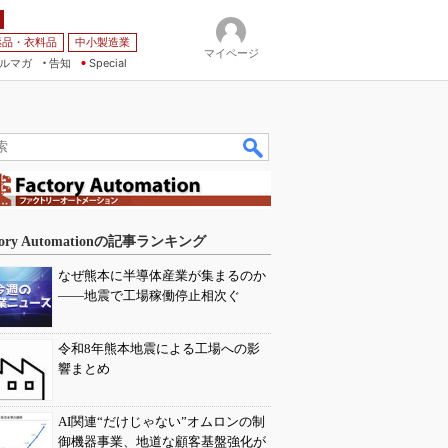
薬品・衣料品
中小製造業
マイページ
ルマガ
告知
Special
tory Automationの記事ランキング
なぜ熊本に半導体産業が集まるのか
――地震で工場稼働停止相次ぐ
令和8年熊本地震による工場への影
響まとめ
AI関連“だけじゃない”オムロンの制
御機器事業、地道な顧客基盤強化が