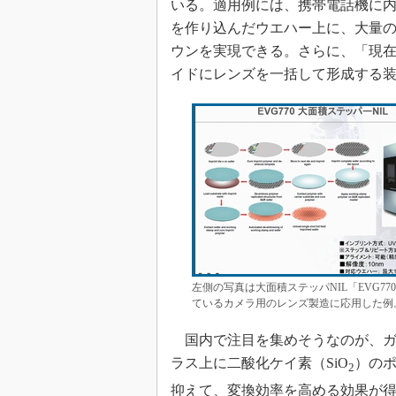
いる。適用例には、携帯電話機に
を作り込んだウエハー上に、大量
ウンを実現できる。さらに、「現
イドにレンズを一括して形成する
左側の写真は大面積ステッパNIL「EVG7
ているカメラ用のレンズ製造に応用した例
国内で注目を集めそうなのが、ガ
ラス上に二酸化ケイ素（SiO
）の
2
抑えて、変換効率を高める効果が得