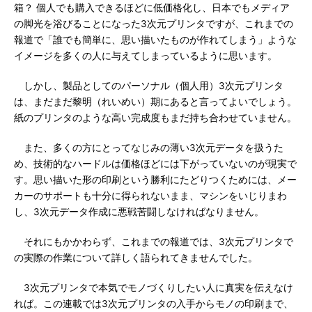
箱？ 個人でも購入できるほどに低価格化し、日本でもメディア
の脚光を浴びることになった3次元プリンタですが、これまでの
報道で「誰でも簡単に、思い描いたものが作れてしまう」ような
イメージを多くの人に与えてしまっているように思います。
しかし、製品としてのパーソナル（個人用）3次元プリンタ
は、まだまだ黎明（れいめい）期にあると言ってよいでしょう。
紙のプリンタのような高い完成度もまだ持ち合わせていません。
また、多くの方にとってなじみの薄い3次元データを扱うた
め、技術的なハードルは価格ほどには下がっていないのが現実で
す。思い描いた形の印刷という勝利にたどりつくためには、メー
カーのサポートも十分に得られないまま、マシンをいじりまわ
し、3次元データ作成に悪戦苦闘しなければなりません。
それにもかかわらず、これまでの報道では、3次元プリンタで
の実際の作業について詳しく語られてきませんでした。
3次元プリンタで本気でモノづくりしたい人に真実を伝えなけ
れば。この連載では3次元プリンタの入手からモノの印刷まで、