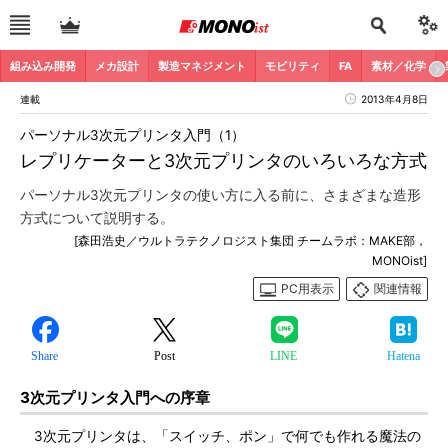
組み込み開発
メカ設計
製造マネジメント
モビリティ
FA
素材／化学
連載
2013年4月8日
パーソナル3次元プリンタ入門（1）
レプリケーターと3次元プリンタのいろいろな方式
パーソナル3次元プリンタの使い方に入る前に、さまざまな造形
方式について説明する。
[森田浩史／ウルトラテクノロジスト集団 チームラボ：MAKE部，
MONOist]
PC用表示
関連情報
Share
Post
LINE
Hatena
3次元プリンタ入門への序章
3次元プリンタは、「スイッチ、ポン」で何でも作れる魔法の