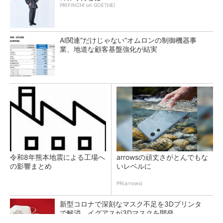
PR(FINCHI on GOETHE)
AI関連“だけじゃない”オムロンの制御機器事
業、地道な顧客基盤強化が結実
令和8年熊本地震による工場へ
arrowsの頑丈さがとんでもな
の影響まとめ
いレベルに
PR(arrows)
新型コロナで深刻なマスク不足を3Dプリンタ
で解消、イグアスが3Dマスクを開発