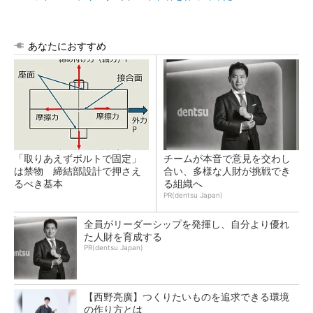
あなたにおすすめ
「取りあえずボルトで固定」
チームが本音で意見を交わし
は禁物 締結部設計で押さえ
合い、多様な人財が挑戦でき
るべき基本
る組織へ
PR(dentsu Japan)
全員がリーダーシップを発揮し、自分より優れ
た人財を育成する
PR(dentsu Japan)
【西野亮廣】つくりたいものを追求できる環境
の作り方とは