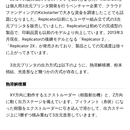
は個人用3次元プリンタ開発を行うベンチャー企業で、クラウド
ファンディングのKickstarterで大きな資金を調達したことでも話
題になりました。Replicator以前にもユーザー組み立て式の3次
元プリンタを販売していました。Replicatorは初めての完成型の
製品で、印刷品質も以前のモデルより向上しています。2013年3
月現在、Replicatorの後継モデルとなる「Replicator 2」、
「Replicator 2X」が発売されており、製品としての完成度は徐々
に上がってきています。
3次元プリンタの出力方式は以下のように、熱溶解積層、粉末
焼結、光造形など幾つかの方式が存在します。
熱溶解積層
XY方向に動作するエクストルーダー（樹脂射出機）と、Z方向
に動く出力ステージを備えています。フィラメント（糸状）にな
った樹脂をエクストルーダーに引き込んで溶かして、出力ステー
ジ上に1層ずつ積み重ねて3次元造形していきます。