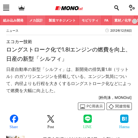
組み込み開発
メカ設計
製造マネジメント
モビリティ
FA
素材／化学
ニュース
2012年12月6日
エコカー技術
ロングストローク化で1.8lエンジンの燃費を向上、
日産の新型「シルフィ」
日産自動車の新型「シルフィ」は、新開発の排気量1.8l（リット
ル）のガソリンエンジンを搭載している。エンジン気筒につい
て、内径よりも行程を大きくするロングストローク化などによっ
て燃費を大幅に向上した。
[朴尚洙，MONOist]
PC用表示
関連情報
Share
Post
LINE
Hatena