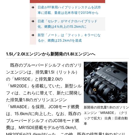
⇒
日産がFF車用ハイブリッドシステムを試作
車に搭載、量産は北米市場で2013年から
⇒
日産「セレナ」がマイクロハイブリッド
化、燃費は4％向上の15.2km/lに
⇒
新型「ノート」は「フィット」キラーにな
るか、燃費は25.2km/lを達成
1.5l／2.0lエンジンから新開発の1.8lエンジンへ
既存のブルーバードシルフィのガソリ
ンエンジンは、排気量1.5l（リットル）
の「MR15DE」と排気量2.0lの
「MR20DE」を搭載していた。新型シル
フィは、これらに替えて、新たに開発し
た排気量1.8lのガソリンエンジン
「MRA8DE」を採用。JC08モード燃費
新開発の排気量1.8lのガソリン
エンジン「MRA8DE」（クリ
は、15.6km/lに向上した。なお、既存の
ックで拡大） 出典：日産自動
ブルーバードシルフィのJC08モード燃
車
費は、MR15DE搭載モデルが15.0km/l、
MR20DEが13.4km/lだった。この他、既存の排気量1.8lのガソリ