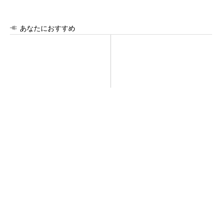
あなたにおすすめ
令和8年熊本地震による工場へ
シェア別荘「COCO VILLA O
の影響まとめ
wners」3選
PR(COCO VILLA on GOETHE)
異例ヒット？ 使い勝手にこだわったオムロン
の“オープンな”IO-Linkマスター
全員がリーダーシップを発揮し、自分より優れ
た人財を育成する