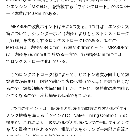
ンエンジン「MR18DE」を搭載する「ウイングロード」のJC08モ
ード燃費は14.0km/lである。
MRA8DEの改良ポイントは主に5つある。1つ目は、エンジン気
筒について、シリンダーボア（内径）よりもピストンストローク
（行程）を大きくするロングストローク化である。既存の
MR18DEは、内径が84.0mm、行程が81.1mmだった。MRA8DEで
は、内径を79.7mmまで狭める一方で、行程を90.1mmに伸ばし
てロングストローク化している。
このロングストローク化によって、ピストン速度が向上して燃
焼速度が高まり、内径の縮小で火炎伝播（でんぱ）距離も短くな
るので、燃焼効率が大幅に向上した。さらに、燃焼室の表面積も
小さくなるので、冷却損失も低減できている。
2つ目のポイントは、吸気側と排気側の両方に可変バルブタイ
ミング機構を備える「ツインVTC（Valve Timing Control）」の
採用だ。これにより、吸気バルブと排気バルブの開口タイミング
を広く重複させられるので、排気ガスをシリンダー内部に逆流さ