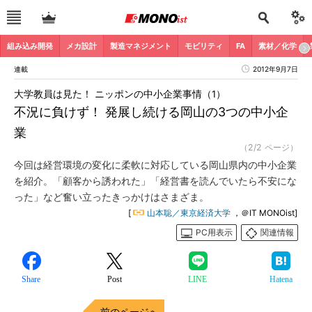
組み込み開発
メカ設計
製造マネジメント
モビリティ
FA
素材／化学
連載
2012年9月7日
大学教員は見た！ ニッポンの中小企業事情（1）
不況に負けず！ 発展し続ける岡山の3つの中小企
業
（2/2 ページ）
今回は経営環境の変化に柔軟に対応している岡山県内の中小企業
を紹介。「顧客から誘われた」「経営書を読んでいたら不安にな
った」など奮い立ったきっかけはさまざま。
[
山本聡／東京経済大学
，＠IT MONOist]
PC用表示
関連情報
Share
Post
LINE
Hatena
前のページへ