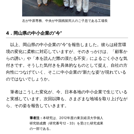
左が中原専務、中央が中国残留邦人のご子息である工場長
4．岡山県の中小企業の“今”
以上、岡山県の中小企業の“今”を報告しました。彼らは経営環
境の変化に柔軟に対応していますが、そのきっかけは、「顧客か
らの誘い」や「本を読んだ際の漠たる不安」によるごく小さな気
付きです。そうした気付きを具体的なものとして捉え、自社の方
向性につなげていく、そこに中小企業の“新たな姿”が現れている
のではないでしょうか。
筆者はこうした変化が、今、日本各地の中小企業で生じている
と実感しています。次回以降も、さまざまな地域を取り上げなが
ら、その姿を報告していきます。
筆者注：
本研究は、2012年度の東京経済大学個人
研究助成費（研究番号12－33）を受けた研究成果
の一部である。