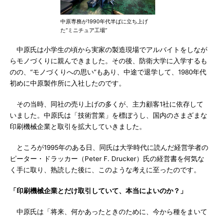
中原専務が1990年代半ばに立ち上げ
た“ミニチュア工場”
中原氏は小学生の頃から実家の製造現場でアルバイトをしなが
らモノづくりに親んできました。その後、防衛大学に入学するも
のの、“モノづくりへの思い”もあり、中途で退学して、1980年代
初めに中原製作所に入社したのです。
その当時、同社の売り上げの多くが、主力顧客1社に依存して
いました。中原氏は「技術営業」を標ぼうし、国内のさまざまな
印刷機械企業と取引を拡大していきました。
ところが1995年のある日、同氏は大学時代に読んだ経営学者の
ピーター・ドラッカー（Peter F. Drucker）氏の経営書を何気な
く手に取り、熟読した後に、このような考えに至ったのです。
「印刷機械企業とだけ取引していて、本当によいのか？」
中原氏は「将来、何かあったときのために、今から種をまいて