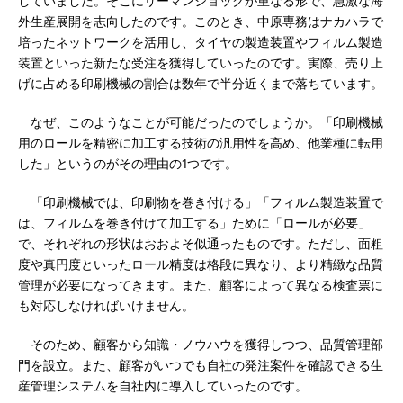
していました。そこにリーマンショックが重なる形で、急激な海
外生産展開を志向したのです。このとき、中原専務はナカハラで
培ったネットワークを活用し、タイヤの製造装置やフィルム製造
装置といった新たな受注を獲得していったのです。実際、売り上
げに占める印刷機械の割合は数年で半分近くまで落ちています。
なぜ、このようなことが可能だったのでしょうか。「印刷機械
用のロールを精密に加工する技術の汎用性を高め、他業種に転用
した」というのがその理由の1つです。
「印刷機械では、印刷物を巻き付ける」「フィルム製造装置で
は、フィルムを巻き付けて加工する」ために「ロールが必要」
で、それぞれの形状はおおよそ似通ったものです。ただし、面粗
度や真円度といったロール精度は格段に異なり、より精緻な品質
管理が必要になってきます。また、顧客によって異なる検査票に
も対応しなければいけません。
そのため、顧客から知識・ノウハウを獲得しつつ、品質管理部
門を設立。また、顧客がいつでも自社の発注案件を確認できる生
産管理システムを自社内に導入していったのです。