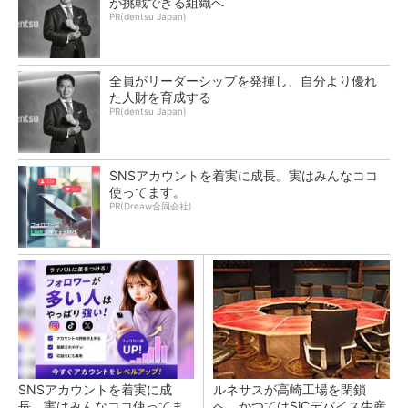
が挑戦できる組織へ
PR(dentsu Japan)
全員がリーダーシップを発揮し、自分より優れ
た人財を育成する
PR(dentsu Japan)
SNSアカウントを着実に成長。実はみんなココ
使ってます。
PR(Dreaw合同会社)
SNSアカウントを着実に成
ルネサスが高崎工場を閉鎖
長。実はみんなココ使ってま
へ、かつてはSiCデバイス生産