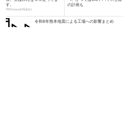
す。
の計画も
PR(Dreaw合同会社)
令和8年熊本地震による工場への影響まとめ
なぜ熊本に半導体産業が集まるのか――地震で
工場稼働停止相次ぐ
新型コロナで深刻なマスク不足を3Dプリンタ
で解消、イグアスが3Dマスクを開発