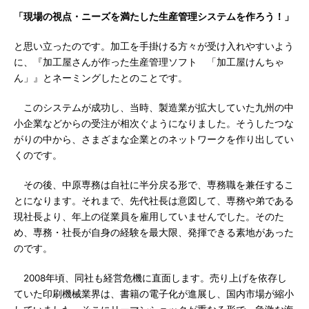
「現場の視点・ニーズを満たした生産管理システムを作ろう！」
と思い立ったのです。加工を手掛ける方々が受け入れやすいよう
に、『加工屋さんが作った生産管理ソフト 「加工屋けんちゃ
ん」』とネーミングしたとのことです。
このシステムが成功し、当時、製造業が拡大していた九州の中
小企業などからの受注が相次ぐようになりました。そうしたつな
がりの中から、さまざまな企業とのネットワークを作り出してい
くのです。
その後、中原専務は自社に半分戻る形で、専務職を兼任するこ
とになります。それまで、先代社長は意図して、専務や弟である
現社長より、年上の従業員を雇用していませんでした。そのた
め、専務・社長が自身の経験を最大限、発揮できる素地があった
のです。
2008年頃、同社も経営危機に直面します。売り上げを依存し
ていた印刷機械業界は、書籍の電子化が進展し、国内市場が縮小