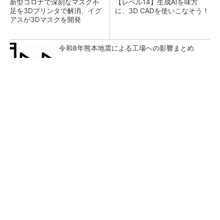
新型コロナで深刻なマスク不
【レベル14】生成AIを味方
足を3Dプリンタで解消、イグ
に、3D CADを使いこなそう！
アスが3Dマスクを開発
令和8年熊本地震による工場への影響まとめ
【西野亮廣】ビジネス書最新刊『北極星 僕た
ちはどう働くか』
PR(FINCHI on GOETHE)
狭小な駐車場に、シャープがポールカメラ式製
品発表 市場シェア10％目指す