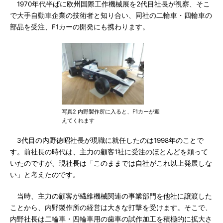
1970年代半ばに欧州国際工作機械展を2代目社長が視察、そこ
で大手自動車企業の技術者と知り合い、同社の二輪車・四輪車の
部品を受注、F1カーの開発にも携わります。
写真2 内野製作所に入ると、F1カーが迎
えてくれます
3代目の内野徳昭社長が現職に就任したのは1998年のことで
す。前社長の時代は、主力の顧客1社に受注のほとんどを頼って
いたのですが、現社長は「このままでは自社がこれ以上発展しな
い」と考えたのです。
当時、主力の顧客が繊維機械関連の事業部門を他社に譲渡した
ことから、内野製作所の経営は大きな打撃を受けます。そこで、
内野社長は二輪車・四輪車用の歯車の試作加工を積極的に拡大さ