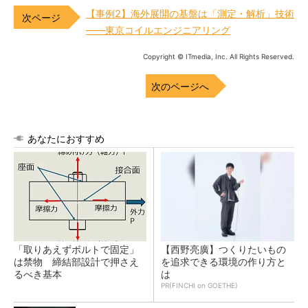
【事例2】海外展開の基盤は「測定・解析」技術
――東京コイルエンジニアリング
Copyright © ITmedia, Inc. All Rights Reserved.
次のページへ
あなたにおすすめ
「取りあえずボルトで固定」
【西野亮廣】つくりたいもの
は禁物 締結部設計で押さえ
を追求できる環境の作り方と
るべき基本
は
PR(FINCHI on GOETHE)