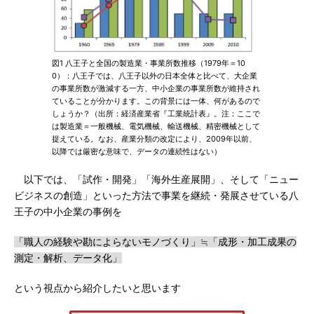
図1 八王子と全国の製造業・事業所数推移（1979年＝10
0）：八王子では、八王子以外の日本全体と比べて、大企業
の事業所数が激減する一方、中小企業の事業所数が維持され
ていることが分かります。この背景には一体、何があるので
しょうか？（出所：経済産業省『工業統計表』。注：ここで
は製造業＝一般機械、電気機械、輸送機械、精密機械として
捉えている。なお、産業分類の改定により、2009年以前、
以降では厳密な意味で、データの連続性はない）
以下では、「試作・開発」「海外生産展開」、そして「ニュー
ビジネスの創造」といった方法で事業を継続・発展させている八
王子の中小企業の事例を
「職人の経験や勘によらないモノづくり」≒「成形・加工成果の
測定・解析、データ化」
という視点から紹介したいと思います