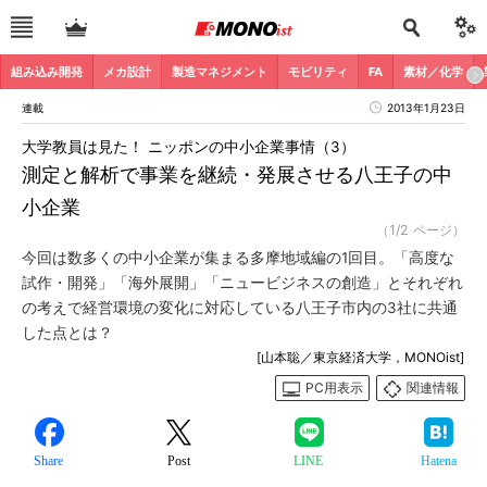
組み込み開発
メカ設計
製造マネジメント
モビリティ
FA
素材／化学
連載
2013年1月23日
大学教員は見た！ ニッポンの中小企業事情（3）
測定と解析で事業を継続・発展させる八王子の中
小企業
（1/2 ページ）
今回は数多くの中小企業が集まる多摩地域編の1回目。「高度な
試作・開発」「海外展開」「ニュービジネスの創造」とそれぞれ
の考えで経営環境の変化に対応している八王子市内の3社に共通
した点とは？
[山本聡／東京経済大学，MONOist]
PC用表示
関連情報
Share
Post
LINE
Hatena