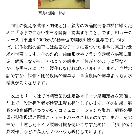
写真4 測定・解析
同社の捉える試作・開発とは、顧客の製品開発を成功に導くた
めに「今までにない歯車を開発・提案すること」です。F1カーの
レースは車速を1000分の1秒単位で勝敗を競う世界です。例え
ば、試作段階の歯車には厳密なデータに基づいた非常に高度な要
求が付帯します。そのため、歯面形状やブランク形状を厳密に測
定・解析しながら、それまでの歯車と「何がどのように異なる
か」を明らかにして、製作しなければいけません。また、当然の
話ですが、試作・開発段階の歯車は、量産段階の歯車よりも要求
精度が高くなります。
以上より、同社では精密歯形測定器やドイツ製測定器を完備し
た上で、設計担当者が検査工程も担当しています。その結果、顧
客の検査部門とつつがなくコミュニケーションを取れ、顧客の要
望が製作現場に円滑にフィードバックされるのです。また、その
中で、上述したドイツ製歯研機を使いこなすために、「独自の治
具製作」などの高度なノウハウも獲得しています。