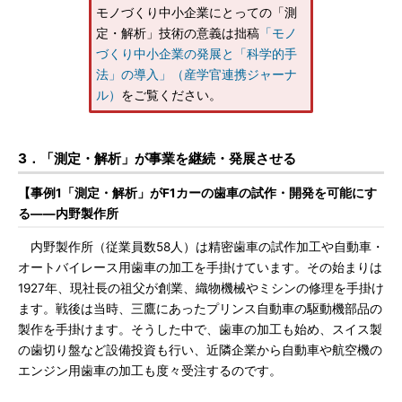
モノづくり中小企業にとっての「測
定・解析」技術の意義は拙稿
「モノ
づくり中小企業の発展と「科学的手
法」の導入」（産学官連携ジャーナ
ル）
をご覧ください。
3．「測定・解析」が事業を継続・発展させる
【事例1「測定・解析」がF1カーの歯車の試作・開発を可能にす
る――内野製作所
内野製作所（従業員数58人）は精密歯車の試作加工や自動車・
オートバイレース用歯車の加工を手掛けています。その始まりは
1927年、現社長の祖父が創業、織物機械やミシンの修理を手掛け
ます。戦後は当時、三鷹にあったプリンス自動車の駆動機部品の
製作を手掛けます。そうした中で、歯車の加工も始め、スイス製
の歯切り盤など設備投資も行い、近隣企業から自動車や航空機の
エンジン用歯車の加工も度々受注するのです。