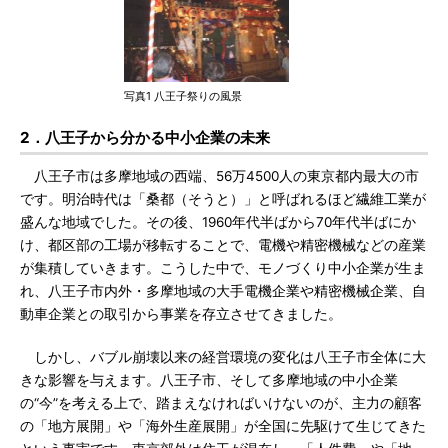
写真1 八王子祭りの風景
2．八王子から分かる中小企業の未来
八王子市は多摩地域の西端、56万4500人の東京都内最大の市
です。明治時代は「桑都（そうと）」と呼ばれるほど繊維工業が
盛んな地域でした。その後、1960年代半ばから70年代半ばにか
け、都区部の工場が移転することで、電機や精密機械などの産業
が集積していきます。こうした中で、モノづくり中小企業が生ま
れ、八王子市内外・多摩地域の大手電機企業や精密機械企業、自
動車企業との取引から事業を存立させてきました。
しかし、バブル崩壊以来の経営環境の変化は八王子市全体に大
きな影響を与えます。八王子市、そして多摩地域の中小企業
の“今”を考える上で、踏まえなければいけないのが、主力の顧客
の「地方展開」や「海外生産展開」が全国に先駆けて生じてきた