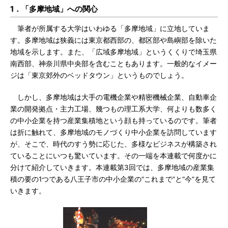
1．「多摩地域」への関心
筆者が所属する大学はいわゆる「多摩地域」に立地していま
す。多摩地域は狭義には東京都西部の、都区部や島嶼部を除いた
地域を示します。また、「広域多摩地域」というくくりで埼玉県
南西部、神奈川県中央部を含むこともあります。一般的なイメー
ジは「東京郊外のベッドタウン」というものでしょう。
しかし、多摩地域は大手の電機企業や精密機械企業、自動車企
業の開発拠点・主力工場、幾つもの理工系大学、何よりも数多く
の中小企業を持つ産業集積地という顔も持っているのです。筆者
は折に触れて、多摩地域のモノづくり中小企業を訪問しています
が、そこで、時代のすう勢に応じた、多様なビジネスが構築され
ていることにいつも驚いています。その一端を本連載で何度かに
分けて紹介していきます。本連載第3回では、多摩地域の産業集
積の要の1つである八王子市の中小企業の“これまで”と“今”を見て
いきます。