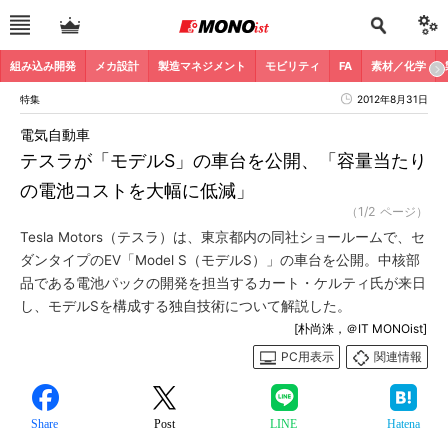
組み込み開発
メカ設計
製造マネジメント
モビリティ
FA
素材／化学
特集
2012年8月31日
電気自動車
テスラが「モデルS」の車台を公開、「容量当たり
の電池コストを大幅に低減」
（1/2 ページ）
Tesla Motors（テスラ）は、東京都内の同社ショールームで、セ
ダンタイプのEV「Model S（モデルS）」の車台を公開。中核部
品である電池パックの開発を担当するカート・ケルティ氏が来日
し、モデルSを構成する独自技術について解説した。
[朴尚洙，＠IT MONOist]
PC用表示
関連情報
Share
Post
LINE
Hatena