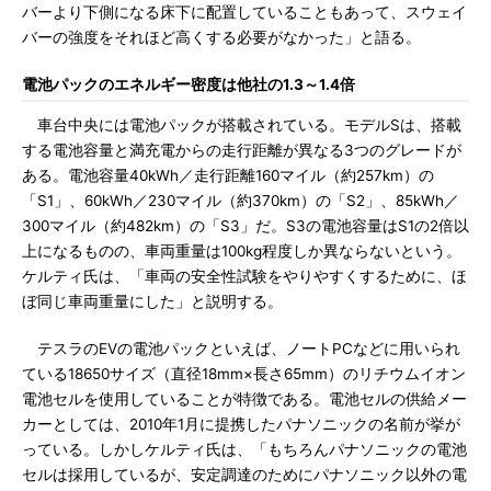
バーより下側になる床下に配置していることもあって、スウェイ
バーの強度をそれほど高くする必要がなかった」と語る。
電池パックのエネルギー密度は他社の1.3～1.4倍
車台中央には電池パックが搭載されている。モデルSは、搭載
する電池容量と満充電からの走行距離が異なる3つのグレードが
ある。電池容量40kWh／走行距離160マイル（約257km）の
「S1」、60kWh／230マイル（約370km）の「S2」、85kWh／
300マイル（約482km）の「S3」だ。S3の電池容量はS1の2倍以
上になるものの、車両重量は100kg程度しか異ならないという。
ケルティ氏は、「車両の安全性試験をやりやすくするために、ほ
ぼ同じ車両重量にした」と説明する。
テスラのEVの電池パックといえば、ノートPCなどに用いられ
ている18650サイズ（直径18mm×長さ65mm）のリチウムイオン
電池セルを使用していることが特徴である。電池セルの供給メー
カーとしては、2010年1月に提携したパナソニックの名前が挙が
っている。しかしケルティ氏は、「もちろんパナソニックの電池
セルは採用しているが、安定調達のためにパナソニック以外の電