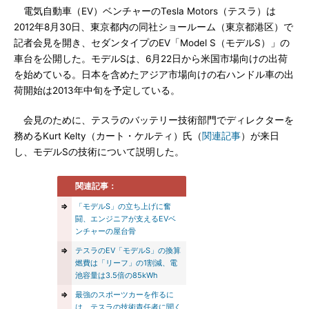
電気自動車（EV）ベンチャーのTesla Motors（テスラ）は
2012年8月30日、東京都内の同社ショールーム（東京都港区）で
記者会見を開き、セダンタイプのEV「Model S（モデルS）」の
車台を公開した。モデルSは、6月22日から米国市場向けの出荷
を始めている。日本を含めたアジア市場向けの右ハンドル車の出
荷開始は2013年中旬を予定している。
会見のために、テスラのバッテリー技術部門でディレクターを
務めるKurt Kelty（カート・ケルティ）氏（
関連記事
）が来日
し、モデルSの技術について説明した。
関連記事：
⇒
「モデルS」の立ち上げに奮
闘、エンジニアが支えるEVベ
ンチャーの屋台骨
⇒
テスラのEV「モデルS」の換算
燃費は「リーフ」の1割減、電
池容量は3.5倍の85kWh
⇒
最強のスポーツカーを作るに
は、テスラの技術責任者に聞く