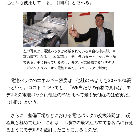
池セルも使用している」（同氏）と述べる。
左の写真は、電池パックが搭載されている車台の中央部。車
室の床下になる。右の写真は、テスラのカート・ケルティ氏
である。手に持っているのは、モデルSに搭載する18650サ
イズのリチウムイオン電池セルだ。（クリックで拡大）
電池パックのエネルギー密度は、他社のEVよりも30～40％高
いという。コストについても、「Wh当たりの価格で見れば、モ
デルSの電池パックは他社のEVと比べて最も安価なのは確実だ」
（同氏）という。
さらに、整備工場などにおける電池パックの交換時間は、5分
程度と極めて短い。これは、工場での最終組み立てを容易に行え
るようにモデルSを設計したことによるものだ。