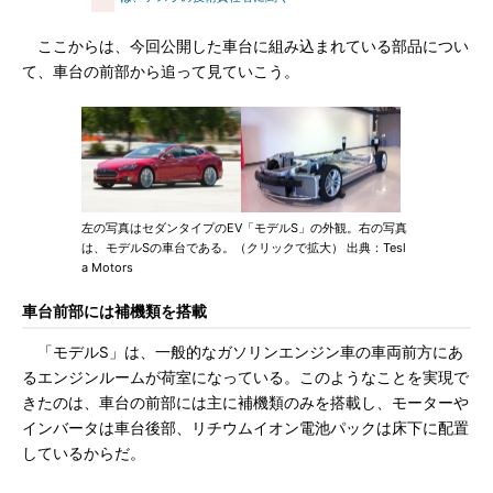
ここからは、今回公開した車台に組み込まれている部品につい
て、車台の前部から追って見ていこう。
左の写真はセダンタイプのEV「モデルS」の外観。右の写真
は、モデルSの車台である。（クリックで拡大） 出典：Tesl
a Motors
車台前部には補機類を搭載
「モデルS」は、一般的なガソリンエンジン車の車両前方にあ
るエンジンルームが荷室になっている。このようなことを実現で
きたのは、車台の前部には主に補機類のみを搭載し、モーターや
インバータは車台後部、リチウムイオン電池パックは床下に配置
しているからだ。