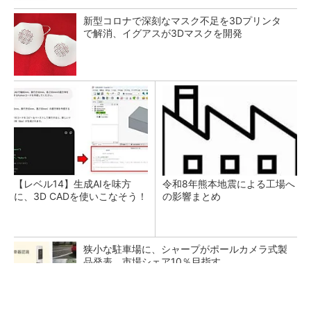
新型コロナで深刻なマスク不足を3Dプリンタ
で解消、イグアスが3Dマスクを開発
【レベル14】生成AIを味方
令和8年熊本地震による工場へ
に、3D CADを使いこなそう！
の影響まとめ
狭小な駐車場に、シャープがポールカメラ式製
品発表 市場シェア10％目指す