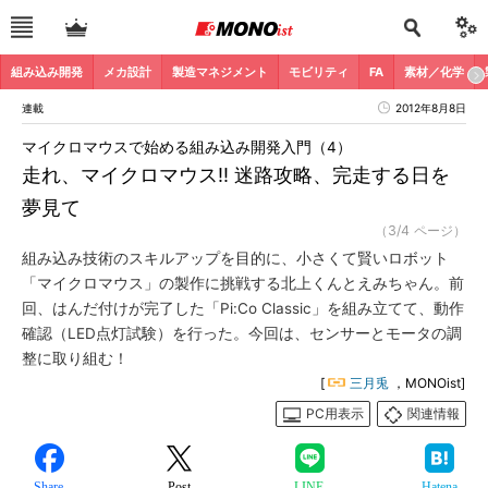
組み込み開発
メカ設計
製造マネジメント
モビリティ
FA
素材／化学
連載
2012年8月8日
マイクロマウスで始める組み込み開発入門（4）
走れ、マイクロマウス!! 迷路攻略、完走する日を
夢見て
（3/4 ページ）
組み込み技術のスキルアップを目的に、小さくて賢いロボット
「マイクロマウス」の製作に挑戦する北上くんとえみちゃん。前
回、はんだ付けが完了した「Pi:Co Classic」を組み立てて、動作
確認（LED点灯試験）を行った。今回は、センサーとモータの調
整に取り組む！
[
三月兎
，MONOist]
PC用表示
関連情報
Share
Post
LINE
Hatena