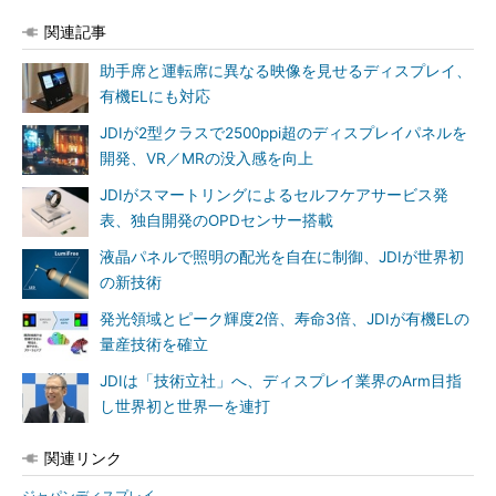
関連記事
助手席と運転席に異なる映像を見せるディスプレイ、
有機ELにも対応
JDIが2型クラスで2500ppi超のディスプレイパネルを
開発、VR／MRの没入感を向上
JDIがスマートリングによるセルフケアサービス発
表、独自開発のOPDセンサー搭載
液晶パネルで照明の配光を自在に制御、JDIが世界初
の新技術
発光領域とピーク輝度2倍、寿命3倍、JDIが有機ELの
量産技術を確立
JDIは「技術立社」へ、ディスプレイ業界のArm目指
し世界初と世界一を連打
関連リンク
ジャパンディスプレイ