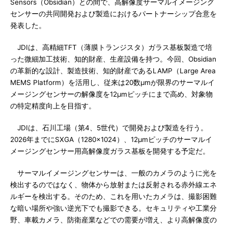
Sensors（Obsidian）との間で、高解像度サーマルイメージング
センサーの共同開発および製造におけるパートナーシップ合意を
発表した。
JDIは、高精細TFT（薄膜トランジスタ）ガラス基板製造で培
った微細加工技術、知的財産、生産設備を持つ。今回、Obsidian
の革新的な設計、製造技術、知的財産であるLAMP（Large Area
MEMS Platform）を活用し、従来は20数μmが限界のサーマルイ
メージングセンサーの解像度を12μmピッチにまで高め、対象物
の特定精度向上を目指す。
JDIは、石川工場（第4、5世代）で開発および製造を行う。
2026年までにSXGA（1280×1024）、12μmピッチのサーマルイ
メージングセンサー用高解像度ガラス基板を開発する予定だ。
サーマルイメージングセンサーは、一般のカメラのように光を
検出するのではなく、物体から放射または反射される赤外線エネ
ルギーを検出する。そのため、これを用いたカメラは、撮影困難
な暗い場所や強い逆光下でも撮影できる。セキュリティや工業分
野、車載カメラ、防衛産業などでの需要が増え、より高解像度の