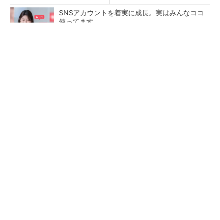
SNSアカウントを着実に成長。実はみんなココ
使ってます。
PR(Dreaw合同会社)
ペロブスカイト太陽電池の量産に有効なイン
ク、従来比で1.5倍の性能向上
【レベル14】生成AIを味方に、3D CADを使い
こなそう！