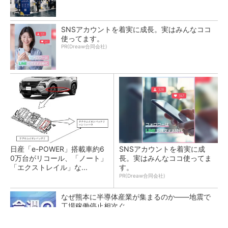
SNSアカウントを着実に成長。実はみんなココ
使ってます。
PR(Dreaw合同会社)
日産「e-POWER」搭載車約6
SNSアカウントを着実に成
0万台がリコール、「ノート」
長。実はみんなココ使ってま
「エクストレイル」な...
す。
PR(Dreaw合同会社)
なぜ熊本に半導体産業が集まるのか――地震で
工場稼働停止相次ぐ