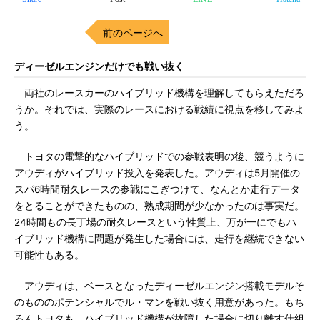
前のページへ
ディーゼルエンジンだけでも戦い抜く
両社のレースカーのハイブリッド機構を理解してもらえただろ
うか。それでは、実際のレースにおける戦績に視点を移してみよ
う。
トヨタの電撃的なハイブリッドでの参戦表明の後、競うように
アウディがハイブリッド投入を発表した。アウディは5月開催の
スパ6時間耐久レースの参戦にこぎつけて、なんとか走行データ
をとることができたものの、熟成期間が少なかったのは事実だ。
24時間もの長丁場の耐久レースという性質上、万が一にでもハ
イブリッド機構に問題が発生した場合には、走行を継続できない
可能性もある。
アウディは、ベースとなったディーゼルエンジン搭載モデルそ
のもののポテンシャルでル・マンを戦い抜く用意があった。もち
ろんトヨタも、ハイブリッド機構が故障した場合に切り離す仕組