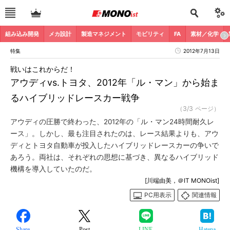
組み込み開発
メカ設計
製造マネジメント
モビリティ
FA
素材／化学
特集
2012年7月13日
戦いはこれからだ！
アウディvs.トヨタ、2012年「ル・マン」から始ま
るハイブリッドレースカー戦争
（3/3 ページ）
アウディの圧勝で終わった、2012年の「ル・マン24時間耐久レ
ース」。しかし、最も注目されたのは、レース結果よりも、アウ
ディとトヨタ自動車が投入したハイブリッドレースカーの争いで
あろう。両社は、それぞれの思想に基づき、異なるハイブリッド
機構を導入していたのだ。
[川端由美，＠IT MONOist]
PC用表示
関連情報
Share
Post
LINE
Hatena