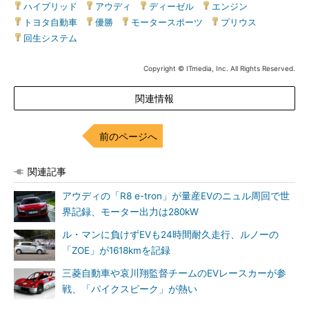
ハイブリッド
|
アウディ
|
ディーゼル
|
エンジン
|
トヨタ自動車
|
優勝
|
モータースポーツ
|
プリウス
|
回生システム
Copyright © ITmedia, Inc. All Rights Reserved.
関連情報
前のページへ
関連記事
アウディの「R8 e-tron」が量産EVのニュル周回で世
界記録、モーター出力は280kW
ル・マンに負けずEVも24時間耐久走行、ルノーの
「ZOE」が1618kmを記録
三菱自動車や哀川翔監督チームのEVレースカーが参
戦、「パイクスピーク」が熱い