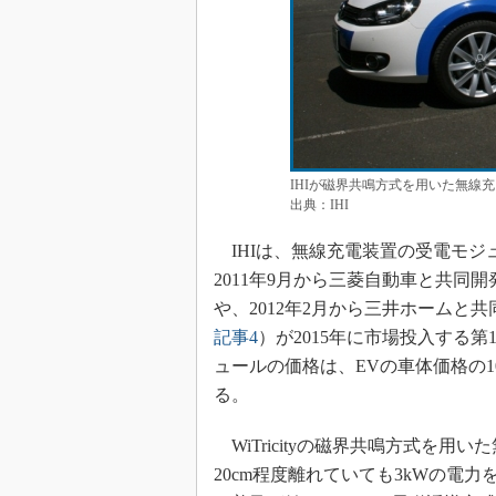
IHIが磁界共鳴方式を用いた無線
出典：IHI
IHIは、無線充電装置の受電モジ
2011年9月から三菱自動車と共同
や、2012年2月から三井ホームと
記事4
）が2015年に市場投入する
ュールの価格は、EVの車体価格の
る。
WiTricityの磁界共鳴方式を
20cm程度離れていても3kWの電