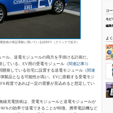
コー
モビ
編集
よく
充電技術の実証実験に用いている試作EV（クリックで拡大）
ュール、送電モジュールの両方を手掛ける計画だ。
開発している、EV用の受電モジュール（
関連記事3
）
共同開発している住宅に設置する送電モジュール（
関連
第1弾製品となる可能性が高い。EVに搭載する受電モジ
10％程度であれば一定の需要が見込めると想定してい
用いた無線充電技術は、受電モジュールと送電モジュールが
力を90％の効率で送電できることが特徴。携帯電話機など