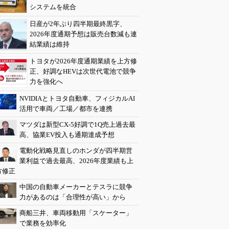
システムを統合
日産が2年ぶり四半期最終黒字、
2026年度通期予想は販売台数減も連
結業績は維持
トヨタが2026年度通期業績を上方修
正、好調なHEVは次世代電池で競争
力を強化へ
NVIDIAとトヨタ自動車、フィジカルAI
活用で車両／工場／都市を連携
マツダは新型CX-5好調で1Q売上過去最
高、協業EV投入も通期達成予想
電動化戦略見直しのホンダが四半期営
業利益で過去最高、2026年度業績も上
方修正
中国の自動車メーカーとテスラに競争
力があるのは「合理性が高い」から
商船三井、車両移動用「スケーター」
で業務を効率化