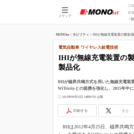
工
産
メディア
脱
つながる技術
AI×技術
MONOist
>
モビリティ
>
IHIが無線充電装置の製造/販売
つながる工場
AI×設備
つながるサービ
Physical
電気自動車 ワイヤレス給電技術
IHIが無線充電装置の製
製品化
IHIが磁界共鳴方式を用いた無線充電
WiTricityとの提携を強化し、201
2012年04月25日 18時47分 公開
印刷する
見る
IHIは2012年4月25日、磁界