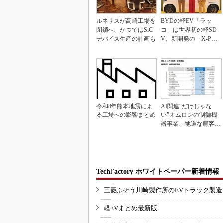
ルネサスが高崎工場を
BYDの軽EV「ラッ
閉鎖へ、かつてはSiC
コ」は世界初の軽SD
デバイス生産の計画も
V、新開発の「X-PAC
K」に電動システ...
令和8年熊本地震によ
AI関連“だけじゃな
る工場への影響まとめ
い”オムロンの制御機
器事業、地道な顧客基
盤強化が結実
TechFactory ホワイトペーパー新着情報
三菱ふそう川崎製作所のEVトラック製
軽EVまとめ最新版