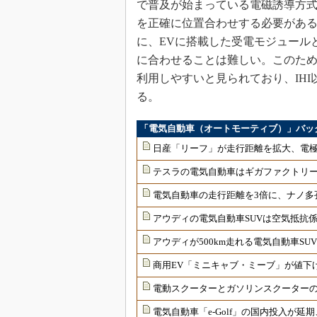
で普及が始まっている電磁誘導方
を正確に位置合わせする必要がある
に、EVに搭載した受電モジュール
に合わせることは難しい。このため
利用しやすいと見られており、IH
る。
「電気自動車（オートモーティブ）」バッ
日産「リーフ」が走行距離を拡大、電極
テスラの電気自動車はギガファクトリ
電気自動車の走行距離を3倍に、ナノ多
アウディの電気自動車SUVは空気抵抗係
アウディが500km走れる電気自動車S
商用EV「ミニキャブ・ミーブ」が値下
電動スクーターとガソリンスクーターの価
電気自動車「e-Golf」の国内投入が