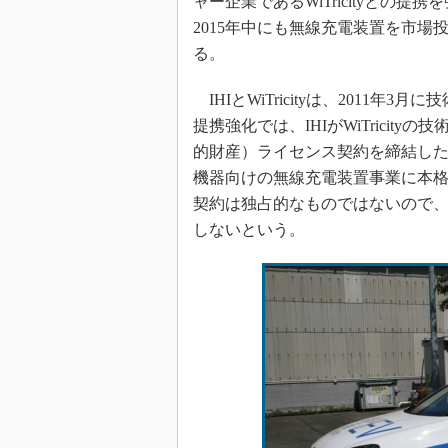
ャー企業であるWiTricityとの
2015年中にも無線充電装置を市
る。
IHIとWiTricityは、2011年
提携強化では、IHIがWiTricit
的財産）ライセンス契約を締結した
機器向けの無線充電装置事業に本格
契約は独占的なものではないので、トヨ
しないという。