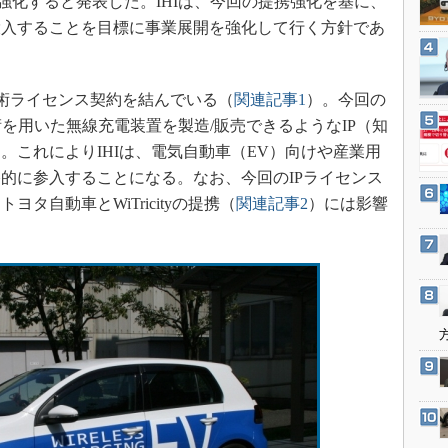
提携を強化すると発表した。IHIは、今回の提携強化を基に、
3Dプリンタ
産業オープンネット展
場投入することを目標に事業展開を強化して行く方針であ
デジタルツインとCAE
S＆OP
3月に技術ライセンス契約を結んでいる（
関連記事1
）。今回の
インダストリー4.0
yの技術を用いた無線充電装置を製造/販売できるようなIP（知
イノベーション
。これによりIHIは、電気自動車（EV）向けや産業用
製造業ビッグデータ
的に参入することになる。なお、今回のIPライセンス
メイドインジャパン
タ自動車とWiTricityの提携（
関連記事2
）には影響
植物工場
知財マネジメント
海外生産
グローバル設計・開発
制御セキュリティ
新型コロナへの対応