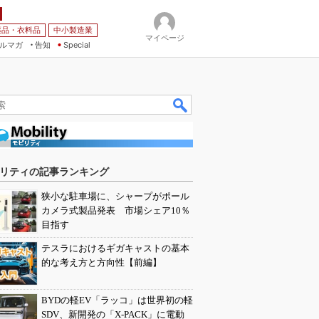
薬品・衣料品
中小製造業
マイページ
ルマガ
告知
Special
リティの記事ランキング
狭小な駐車場に、シャープがポール
カメラ式製品発表 市場シェア10％
目指す
テスラにおけるギガキャストの基本
的な考え方と方向性【前編】
BYDの軽EV「ラッコ」は世界初の軽
SDV、新開発の「X-PACK」に電動