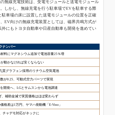
式の無線充電技術は、受電モジュールと送電モジュール
。しかし、無線充電を行う駐車場でEVを駐車する際
と駐車場の床に設置した送電モジュールの位置を正確
、EV向けの無線充電装置としては、磁界共鳴方式が
I以外にもトヨタ自動車や日産自動車も開発を進めてい
クナンバー
材料にマグネシウム追加で電池容量25％増
ーが動かなければ安くならない
孔質グラフェン採用のリチウム空気電池
数が0.25、可動式空力パーツで実現
UVを開発へ、LGとサムスンから電池調達
げ、補助金減で実質価格はほぼ変わらず
格差は1万円、ヤマハ発動機「E-Vino」
延期、チャデモ対応がネックに