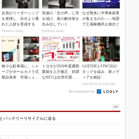
全員がリーダーシップ
現場の「生の声」に耳
なぜ熊本に半導体産業
を発揮し、自分より優
を傾け、真の解決策を
が集まるのか――地震
れた人財を育成する
生み出していく
で工場稼働停止相次ぐ
PR(dentsu Japan)
PR(dentsu Japan)
狭小な駐車場に、シャ
トヨタが2026年度通期
GOETHEとFINCHIが
ープがポールカメラ式
業績を上方修正、好調
タッグを組み、新メデ
製品発表 市場シェア
なHEVは次世代電池
ィアを創設
10％目指す
で競争力を強化へ
PR(FINCHI on GOETHE)
Recommended by
PR
造とバッテリーリサイクルに迫る