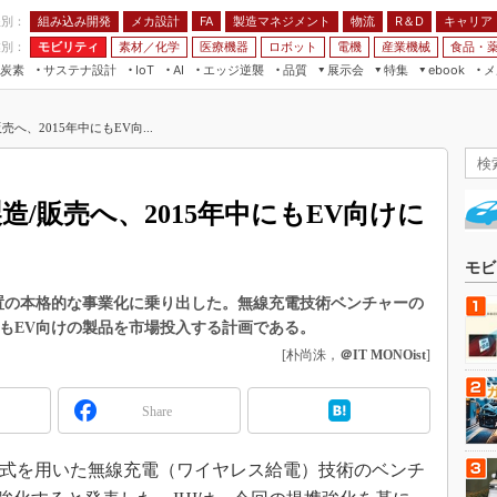
程別：
組み込み開発
メカ設計
製造マネジメント
物流
R＆D
キャリア
FA
業別：
モビリティ
素材／化学
医療機器
ロボット
電機
産業機械
食品・
炭素
サステナ設計
エッジ逆襲
品質
展示会
特集
メ
IoT
AI
ebook
伝承
組み込み開発
CEATEC
読者調査まとめ
編集後記
へ、2015年中にもEV向...
JIMTOF
保全
メカ設計
つながるクルマ
組込み/エッジ コンピューティング
ス
 AI
製造マネジメント
5G
展＆IoT/5Gソリューション展
VR／AR
FA
造/販売へ、2015年中にもEV向けに
IIFES
モビリティ
フィールドサービス
国際ロボット展
素材／化学
FPGA
モビ
ジャパンモビリティショー
組み込み画像技術
装置の本格的な事業化に乗り出した。無線充電技術ベンチャーの
TECHNO-FRONTIER
5年中にもEV向けの製品を市場投入する計画である。
組み込みモデリング
人テク展
[朴尚洙，
＠IT MONOist
]
Windows Embedded
スマート工場EXPO
車載ソフト開発
Share
EdgeTech+
ISO26262
日本ものづくりワールド
共鳴方式を用いた無線充電（ワイヤレス給電）技術のベンチ
無償設計ツール
AUTOMOTIVE WORLD