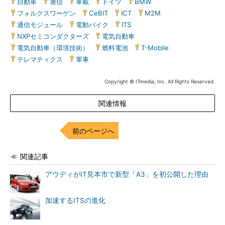
自動車
|
通信
|
車載
|
ドイツ
|
BMW
|
フォルクスワーゲン
|
CeBIT
|
ICT
|
M2M
|
通信モジュール
|
電動バイク
|
ITS
|
NXPセミコンダクターズ
|
電気自動車
|
電気自動車（環境技術）
|
燃料電池
|
T-Mobile
|
テレマティクス
|
軍事
Copyright © ITmedia, Inc. All Rights Reserved.
関連情報
前のページへ
関連記事
アウディがIT見本市で新型「A3」を初公開した理由
加速するITSの進化