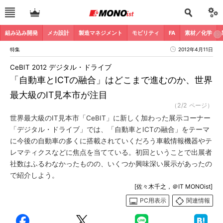
組み込み開発
メカ設計
製造マネジメント
モビリティ
FA
素材／化学
特集
2012年4月11日
CeBIT 2012 デジタル・ドライブ
「自動車とICTの融合」はどこまで進むのか、世界
最大級のIT見本市が注目
（2/2 ページ）
世界最大級のIT見本市「CeBIT」に新しく加わった展示コーナー
「デジタル・ドライブ」では、「自動車とICTの融合」をテーマ
に今後の自動車の多くに搭載されていくだろう車載情報機器やテ
レマティクスなどに焦点を当てている。初回ということで出展者
社数はふるわなかったものの、いくつか興味深い展示があったの
で紹介しよう。
[佐々木千之，＠IT MONOist]
PC用表示
関連情報