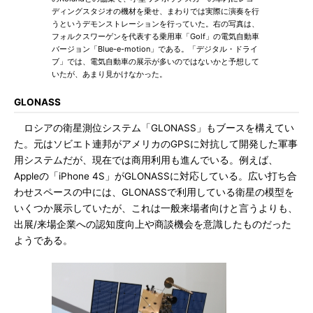
ディングスタジオの機材を乗せ、まわりでは実際に演奏を行
うというデモンストレーションを行っていた。右の写真は、
フォルクスワーゲンを代表する乗用車「Golf」の電気自動車
バージョン「Blue-e-motion」である。「デジタル・ドライ
ブ」では、電気自動車の展示が多いのではないかと予想して
いたが、あまり見かけなかった。
GLONASS
ロシアの衛星測位システム「GLONASS」もブースを構えてい
た。元はソビエト連邦がアメリカのGPSに対抗して開発した軍事
用システムだが、現在では商用利用も進んでいる。例えば、
Appleの「iPhone 4S」がGLONASSに対応している。広い打ち合
わせスペースの中には、GLONASSで利用している衛星の模型を
いくつか展示していたが、これは一般来場者向けと言うよりも、
出展/来場企業への認知度向上や商談機会を意識したものだった
ようである。