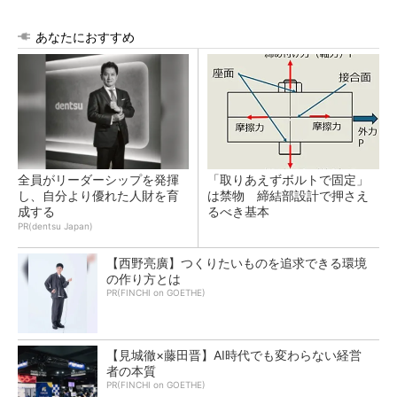
あなたにおすすめ
全員がリーダーシップを発揮
「取りあえずボルトで固定」
し、自分より優れた人財を育
は禁物 締結部設計で押さえ
成する
るべき基本
PR(dentsu Japan)
【西野亮廣】つくりたいものを追求できる環境
の作り方とは
PR(FINCHI on GOETHE)
【見城徹×藤田晋】AI時代でも変わらない経営
者の本質
PR(FINCHI on GOETHE)