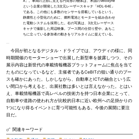
A」。車両の上部に見える円筒形の物体は、米国のVelodyne
という企業が開発した3次元レーザースキャナ「HDL-64E」
である。この他にも多数のセンサーを搭載しているという。
静粛性と小型化のために、燃料電池とモーターを組み合わせ
た電動システムを採用した。右の写真は、3次元レーザース
キャナで撮影した周辺映像。ブース間の仕切り壁や、あちこ
ちに立っている参加者の動きをリアルタイムに捉えている。
今回が初となるデジタル・ドライブでは、アウディの様に、同
時期開催のモーターショーで出展した新型車を披露しつつ、その
展示内容は新世代の車載情報機器プラットフォームに焦点を当て
たものになっているなど、主催者であるCeBITの狙い通りのブー
スも確かにあった。しかしながら、自動車とICTの融合という広
い間口から考えると、出展社数は多いとは言えなかった。とはい
え、車載情報機器で高レベルの技術力を持つ日本企業にとって、
自動車や道路の使われ方が比較的日本に近い欧州への足掛かりの
1つになり得るイベントに育つ可能性もある。今後の展開に要注
目だ。
関連キーワード