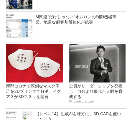
AI関連“だけじゃない”オムロンの制御機器事
業、地道な顧客基盤強化が結実
新型コロナで深刻なマスク不
全員がリーダーシップを発揮
足を3Dプリンタで解消、イグ
し、自分より優れた人財を育
アスが3Dマスクを開発
成する
PR(dentsu Japan)
【レベル14】生成AIを味方に、3D CADを使い
こなそう！