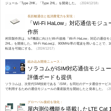
ジュール「Type 2HK」「Type 2HL」を開発した。
（2024/12/18）
長距離通信と低消費電力を実現：
「Wi-Fi HaLow」対応通信モ
作所
村田製作所は、IoT機器に向けたWi-Fi規格「Wi-Fi HaLow」対応の通信モジ
2HL」を開発した。Wi-Fi HaLowは、900MHz帯の電波を用いること
転送を可能にする。
（2024/12/17）
組み込み開発ニュース：
ソラコムがiSIM対応通信モジュ
評価ボードも提供
ソラコムは、次世代SIM技術である「iSIM」を同社のデータ通信サービス「SOR
で利用するための通信モジュールの量産販売を開始したと発表した。
（20
グローバル接続を強化：
屋内測位機能を搭載したLTE Cat 