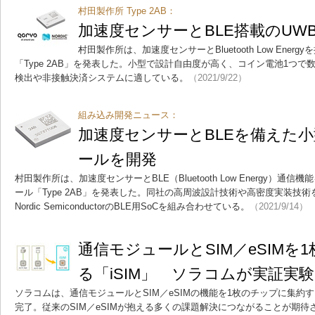
村田製作所 Type 2AB：
加速度センサーとBLE搭載のUW
村田製作所は、加速度センサーとBluetooth Low Ener
「Type 2AB」を発表した。小型で設計自由度が高く、コイン電池1つ
検出や非接触決済システムに適している。
（2021/9/22）
組み込み開発ニュース：
加速度センサーとBLEを備えた小
ールを開発
村田製作所は、加速度センサーとBLE（Bluetooth Low Energy）通
ール「Type 2AB」を発表した。同社の高周波設計技術や高密度実装技術をベ
Nordic SemiconductorのBLE用SoCを組み合わせている。
（2021/9/14）
通信モジュールとSIM／eSIMを
る「iSIM」 ソラコムが実証実験
ソラコムは、通信モジュールとSIM／eSIMの機能を1枚のチップに集約す
完了。従来のSIM／eSIMが抱える多くの課題解決につながることが期待