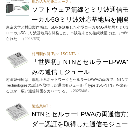
組み込み開発ニュース：
ソフトウェア無線とミリ波通信
ーカル5Gミリ波対応基地局を開
東京大学と村田製作所は、SDRを活用した小型ローカル5G基地局とミ
ローカル5Gミリ波基地局を開発した。市販端末との接続検証では、いず
られた。
（2025/6/3）
村田製作所 Type 1SC-NTN：
「世界初」NTNとセルラーLPWAで
みの通信モジュール
村田製作所は、非地上系ネットワークとセルラーLPWAの両方で、NTNプロ
Technologiesの認証を取得した通信モジュール「Type 1SC-NTN
るほか、広い通信範囲をカバーする。
（2025/4/8）
製造業IoT：
NTNとセルラーLPWAの両通信方
ダー認証を取得した通信モジュ