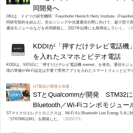
同開発へ
OKIは、ドイツの研究機関「Fraunhofer Heinrich Hertz Institute（Fr
同研究契約を結んだ。光センシングや光通通信分野に向けて、超小型で
通信モジュールなどを共同開発し、2027年以降にも商用化していく。
（2
KDDIが「押すだけテレビ電話機
を入れたスマホとビデオ電話
KDDIは、9月5日に「押すだけテレビ電話機 memet」を発売。通信モ
境の準備やWi-Fi設定は不要で専用アプリを入れたスマートフォンとビデ
IoT製品の開発を加速：
STとQualcommが開発 STM3
Bluetooth／Wi-Fiコンボモジュー
STマイクロエレクトロニクスは、Wi-Fi 6とBluetooth Low Energy 
「ST67W611M1」を開発した。
（2025/7/3）