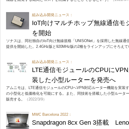
組み込み開発ニュース：
IoT向けマルチホップ無線通信
を開始
ソナスは、同社独自のIoT向け無線規格「UNISONet」を採用した無線
提供を開始した。2.4GHz版と920MHz版の2種をラインアップにそろえ
組み込み開発ニュース：
LTE通信モジュールのCPUにVP
装した小型ルーターを発売へ
アムニモは、LTE通信モジュールのCPUへVPN対応ルーター機能を実装す
の小型化と低価格化を可能にする。また、同技術を搭載した小型ルータ
販売する。
（2022/3/9）
MWC Barcelona 2022：
Snapdragon 8cx Gen 3搭載 