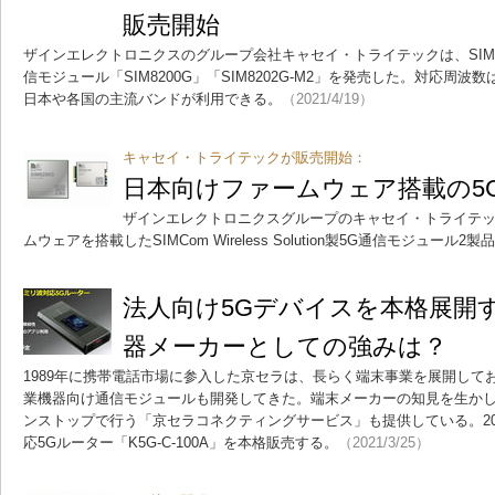
販売開始
ザインエレクトロニクスのグループ会社キャセイ・トライテックは、SIMCom Wir
信モジュール「SIM8200G」「SIM8202G-M2」を発売した。対応周波数は5G
日本や各国の主流バンドが利用できる。
（2021/4/19）
キャセイ・トライテックが販売開始：
日本向けファームウェア搭載の5
ザインエレクトロニクスグループのキャセイ・トライテ
ムウェアを搭載したSIMCom Wireless Solution製5G通信モジュール
法人向け5Gデバイスを本格展開
器メーカーとしての強みは？
1989年に携帯電話市場に参入した京セラは、長らく端末事業を展開してお
業機器向け通信モジュールも開発してきた。端末メーカーの知見を生か
ンストップで行う「京セラコネクティングサービス」も提供している。20
応5Gルーター「K5G-C-100A」を本格販売する。
（2021/3/25）