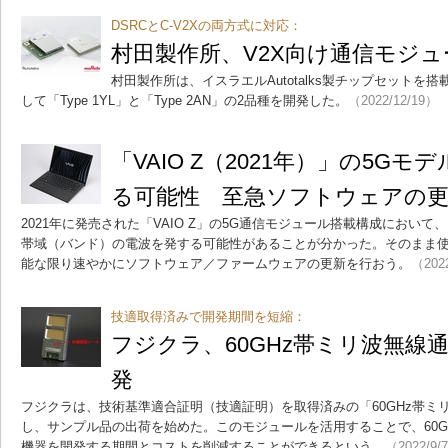
DSRCとC-V2Xの両方式に対応：
村田製作所、V2X向け通信モジュ
村田製作所は、イスラエルAutotalks製チップセットを
して「Type 1YL」と「Type 2AN」の2品種を開発した。
（2022/12/19）
「VAIO Z（2021年）」の5G
る可能性 至急ソフトウェアの
2021年に発売された「VAIO Z」の5G通信モジュール搭載構成におい
帯域（バンド）の電波を発する可能性があることが分かった。そのまま
能な限り速やかにソフトウェア／ファームウェアの更新を行おう。
（202
技適取得済みで開発期間を短縮：
フジクラ、60GHz帯ミリ波無線
発
フジクラは、技術基準適合証明（技適証明）を取得済みの「60GHz帯ミ
し、サンプル品の出荷を始めた。このモジュールを活用することで、60G
機器を開発する期間とコストを削減することができるという。
（2022/9/