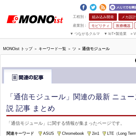
組み込み開発
メカ設計
モビリティ
医療機器
▼
つながるクルマ
▼
IoT×製造業
»
V
MONOist トップ
キーワード一覧
ツ
通信モジュール
>
>
>
「通信モジュール」関連の最新 ニュ
説 記事 まとめ
「通信モジュール」に関する情報が集まったページです。
関連キーワード
ASUS
Chromebook
2in1
LTE（Long Term