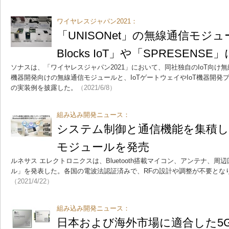
ワイヤレスジャパン2021：
「UNISONet」の無線通信モジュ
Blocks IoT」や「SPRESENS
ソナスは、「ワイヤレスジャパン2021」において、同社独自のIoT向け無線規
機器開発向けの無線通信モジュールと、IoTゲートウェイやIoT機器開
の実装例を披露した。
（2021/6/8）
組み込み開発ニュース：
システム制御と通信機能を集積したBl
モジュールを発売
ルネサス エレクトロニクスは、Bluetooth搭載マイコン、アンテナ、周
ル」を発表した。各国の電波法認証済みで、RFの設計や調整が不要とな
（2021/4/22）
組み込み開発ニュース：
日本および海外市場に適合した5