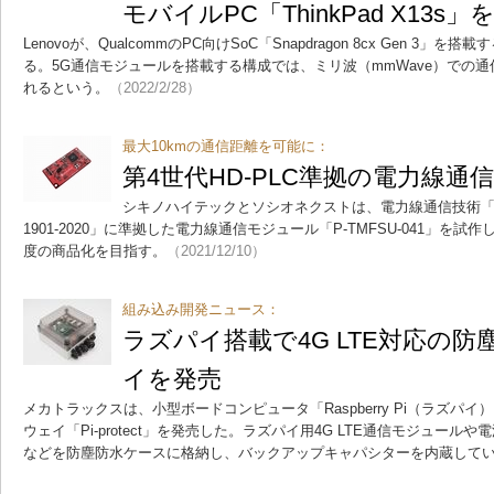
モバイルPC「ThinkPad X13s」
Lenovoが、QualcommのPC向けSoC「Snapdragon 8cx Gen 3
る。5G通信モジュールを搭載する構成では、ミリ波（mmWave）での
れるという。
（2022/2/28）
最大10kmの通信距離を可能に：
第4世代HD-PLC準拠の電力線通
シキノハイテックとソシオネクストは、電力線通信技術「HD
1901-2020」に準拠した電力線通信モジュール「P-TMFSU-041」を試
度の商品化を目指す。
（2021/12/10）
組み込み開発ニュース：
ラズパイ搭載で4G LTE対応の防
イを発売
メカトラックスは、小型ボードコンピュータ「Raspberry Pi（ラズパイ
ウェイ「Pi-protect」を発売した。ラズパイ用4G LTE通信モジュー
などを防塵防水ケースに格納し、バックアップキャパシターを内蔵して