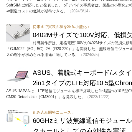
SoftSIMに対応したと発表した。IoTデバイス事業者は、製品の小型化
や製造コストの低減が期待できる。
（2024/3/14）
従来比で実装面積を35％小型化：
0402Mサイズで100V対応、低
村田製作所は、定格電圧100Vの0402Mサイズの低損失
「GJM022（5G、5C）2A（R20-220）」を開発した。無線通信モジ
スの縮小が求められる用途に適している。
（2024/3/5）
ASUS、着脱式キーボード/スタ
2in1タイプのLTE対応10.5型Chrom
ASUS JAPANは、LTE通信モジュールを標準搭載した2in1設計の10.5型Chrom
CM30 Detachable（CM3001）」を発表した。
（2023/12/22）
組み込み開発ニュース：
60GHzミリ波無線通信モジュー
クホールとしての有効性を実証