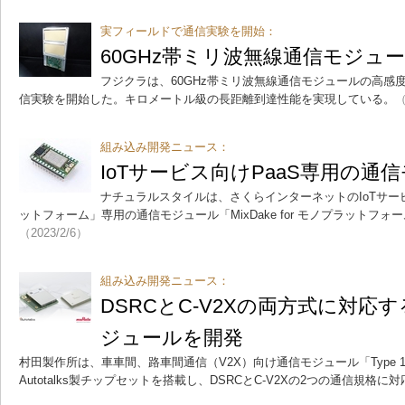
実フィールドで通信実験を開始：
60GHz帯ミリ波無線通信モジュ
フジクラは、60GHz帯ミリ波無線通信モジュールの高感
信実験を開始した。キロメートル級の長距離到達性能を実現している。
（
組み込み開発ニュース：
IoTサービス向けPaaS専用の通
ナチュラルスタイルは、さくらインターネットのIoTサー
ットフォーム」専用の通信モジュール「MixDake for モノプラットフ
（2023/2/6）
組み込み開発ニュース：
DSRCとC-V2Xの両方式に対応
ジュールを開発
村田製作所は、車車間、路車間通信（V2X）向け通信モジュール「Type 1Y
Autotalks製チップセットを搭載し、DSRCとC-V2Xの2つの通信規格に