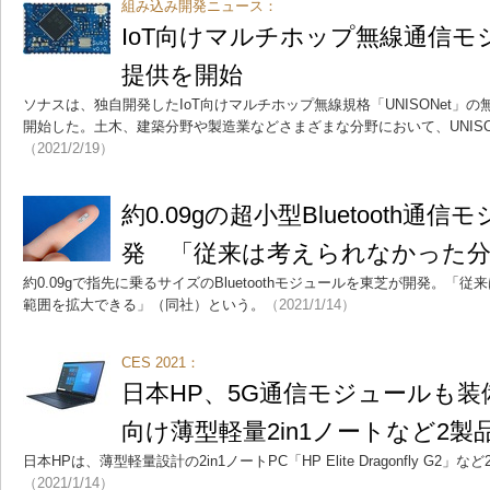
組み込み開発ニュース：
IoT向けマルチホップ無線通信
提供を開始
ソナスは、独自開発したIoT向けマルチホップ無線規格「UNISONet」
開始した。土木、建築分野や製造業などさまざまな分野において、UNISO
（2021/2/19）
約0.09gの超小型Bluetooth
発 「従来は考えられなかった
約0.09gで指先に乗るサイズのBluetoothモジュールを東芝が開発。
範囲を拡大できる」（同社）という。
（2021/1/14）
CES 2021：
日本HP、5G通信モジュールも
向け薄型軽量2in1ノートなど2製
日本HPは、薄型軽量設計の2in1ノートPC「HP Elite Dragonfly G2
（2021/1/14）