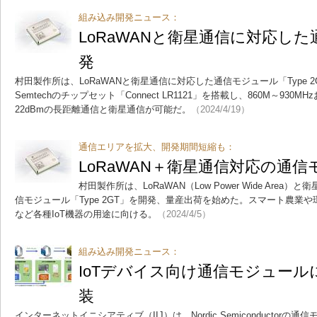
組み込み開発ニュース：
LoRaWANと衛星通信に対応し
発
村田製作所は、LoRaWANと衛星通信に対応した通信モジュール「Type 
Semtechのチップセット「Connect LR1121」を搭載し、860M～930MHz
22dBmの長距離通信と衛星通信が可能だ。
（2024/4/19）
通信エリアを拡大、開発期間短縮も：
LoRaWAN＋衛星通信対応の通
村田製作所は、LoRaWAN（Low Power Wide Area）
信モジュール「Type 2GT」を開発、量産出荷を始めた。スマート農業
など各種IoT機器の用途に向ける。
（2024/4/5）
組み込み開発ニュース：
IoTデバイス向け通信モジュールにS
装
インターネットイニシアティブ（IIJ）は、Nordic Semiconductorの通