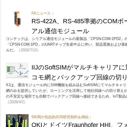
FAニュース：
RS-422A、RS-485準拠のCO
アル通信モジュール
コンテックは、シリアル通信モジュールの新製品「CPSN-COM-1PD2
「CPSN-COM-1PD」のUARTチップ生産中止に伴い、部品置換およ
ルだ。
（2026/7/13）
IIJのSoftSIMがマルチキャリア
コモ網とバックアップ回線の切
IIJは、通信モジュール内にSIM機能を組み込むSoftSIMにてマルチキ
網のみを提供していたが、ローミングを活用して他社回線への切り替え
の不安定な場所でも自動でバックアップ回線へ接続できるため、IoT製
（2026/4/2）
5年間の包括的共同研究契約を締結：
OKIとドイツFraunhofer HH