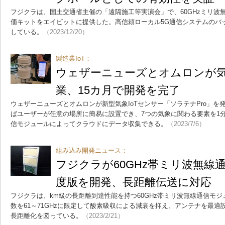
フジクラは、国土交通省主催の「遠隔施工等実演会」で、60GHzミリ波
価キットをエイビットに提供した。高信頼ローカル5G通信システムのバ
している。
（2023/12/20）
製造業IoT：
ウェザーニューズとオムロンが気
業、15カ月で開発を完了
ウェザーニューズとオムロンが新型気象IoTセンサー「ソラテナPro」
ばユーザーが任意の場所に簡易に設置でき、7つの気象に関わる要素を1分
信モジュールによってクラウドにデータ収集できる。
（2023/7/6）
組み込み開発ニュース：
フジクラが60GHz帯ミリ波無線
度版を開発、長距離伝送に対応
フジクラは、km級の長距離到達性能を持つ60GHz帯ミリ波無線通信モ
数を61～71GHzに限定して酸素吸収による減衰を抑え、アンテナを最
長距離化を図っている。
（2023/2/21）