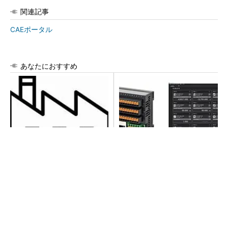
関連記事
CAEポータル
あなたにおすすめ
令和8年熊本地震による工場へ
異例ヒット？ 使い勝手にこ
の影響まとめ
だわったオムロンの“オープン
な”IO-Linkマスター
全員がリーダーシップを発揮し、自分より優れ
た人財を育成する
PR(dentsu Japan)