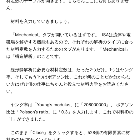
料定数のテーブルが開きます。もちろんここにも何もありませ
ん。
材料を入力していきましょう。
「Mechanical」タブが開いているはずです。LISAは流体や電
磁場を解析する機能もあるので、それぞれの解析のタイプに合っ
た材料定数を入力するためのタブがあります。「Mechanical」
は「構造解析」のことです。
線形静解析に必要な材料定数は、たった2つだけ。1つはヤング
率、そしてもう1つはポアソン比。これが何のことだか分からな
い方はぜひ僕の仕事にちゃんと役立つ材料力学をお読みくださ
い。
ヤング率は「Young’s modulus」に「206000000」、 ポアソン
比は「Poisson’s ratio」に「0.3」を入力します。これで材料IDの
「1」ができました。
このまま「Close」をクリックすると、528個の有限要素に材
料IDの1がアサインされます。