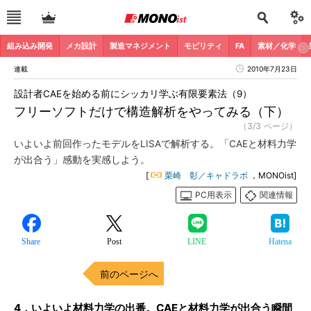
組み込み開発
メカ設計
製造マネジメント
モビリティ
FA
素材／化学
連載
2010年7月23日
設計者CAEを始める前にシッカリ学ぶ有限要素法（9）
フリーソフトだけで構造解析をやってみる（下）
（3/3 ページ）
いよいよ前回作ったモデルをLISAで解析する。「CAEと材料力学
が出合う」感動を実感しよう。
[
栗崎 彰／キャドラボ
，MONOist]
PC用表示
関連情報
Share
Post
LINE
Hatena
前のページへ
4．いよいよ材料力学の出番。CAEと材料力学が出合う瞬間