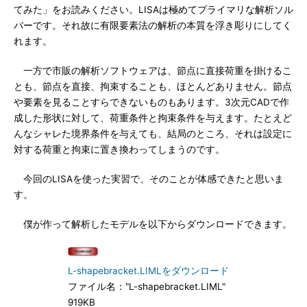
てみた」をお読みください。LISAは極めてプライマリな解析ソル
バーです。それ故に有限要素法の解析の本質を浮き彫りにしてく
れます。
一方で市販の解析ソフトウェアは、節点に直接荷重を掛けるこ
とも、節点を直接、拘束することも、ほとんどありません。節点
や要素を見ることすらできないものもあります。3次元CADで作
成した形状に対して、荷重条件と拘束条件を与えます。たとえど
んなシャレた境界条件を与えても、結局のところ、それは設定に
対する荷重と拘束に置き換わってしまうのです。
今回のLISAを使った実習で、そのことが体感できたと思いま
す。
僕が作って解析したモデルを以下からダウンロードできます。
L-shapebracket.LIMLをダウンロード
ファイル名："L-shapebracket.LIML"
919KB