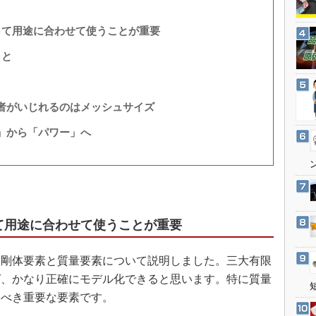
3Dプリンタ
産業オープンネット展
デジタルツインとCAE
して用途に合わせて使うことが重要
S＆OP
こと
インダストリー4.0
イノベーション
者がいじれるのはメッシュサイズ
製造業ビッグデータ
」から「パワー」へ
メイドインジャパン
植物工場
知財マネジメント
海外生産
て用途に合わせて使うことが重要
グローバル設計・開発
制御セキュリティ
、剛体要素と質量要素について説明しました。三大有限
新型コロナへの対応
ば、かなり正確にモデル化できると思います。特に質量
すべき重要な要素です。