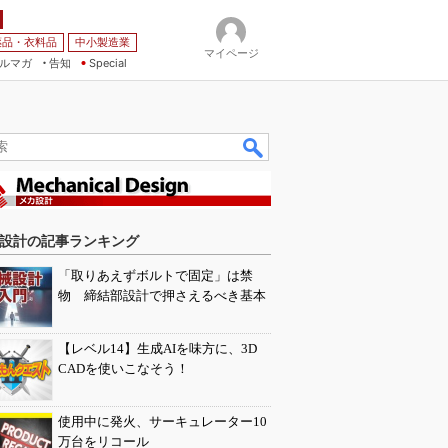
薬品・衣料品
中小製造業
マイページ
ルマガ
告知
Special
設計の記事ランキング
「取りあえずボルトで固定」は禁
物 締結部設計で押さえるべき基本
【レベル14】生成AIを味方に、3D
CADを使いこなそう！
使用中に発火、サーキュレーター10
万台をリコール