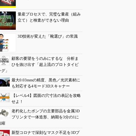
量産プロセスで、完璧な量産（組み
立て）と検査ができない理由
3D技術が変えた「靴選び」の常識
顧客の要望をうのみにするな 分析ま
ひを抜け出す「超上流のプロトタイピ
ング」
最大0.03mmの精度、黒色／光沢素材に
も対応する4モード3Dスキャナー
【レベル4】図面の穴寸法の表記を攻略
せよ！
老朽化したポンプの主要部品を金属3D
プリンタで一体造形、納期を3分の1に
短縮
新型コロナで深刻なマスク不足を3Dプ