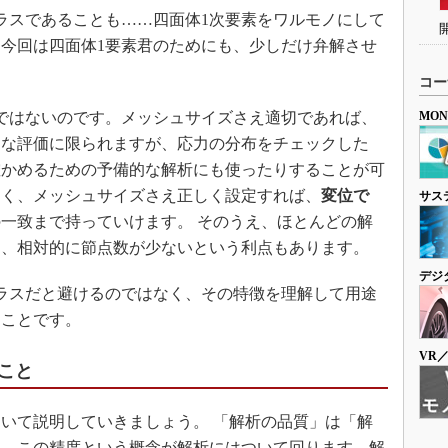
ラスであることも……四面体1次要素をワルモノにして
今回は四面体1要素君のためにも、少しだけ弁解させ
コー
ではないのです。メッシュサイズさえ適切であれば、
MO
的な評価に限られますが、応力の分布をチェックした
確かめるための予備的な解析にも使ったりすることが可
なく、メッシュサイズさえ正しく設定すれば、
変位で
サス
一致まで持っていけます。 そのうえ、ほとんどの解
て、相対的に節点数が少ないという利点もあります。
デジ
ラスだと避けるのではなく、その特徴を理解して用途
うことです。
VR
こと
いて説明していきましょう。 「解析の品質」は「解
う。この精度という概念が解析にはついて回ります。解