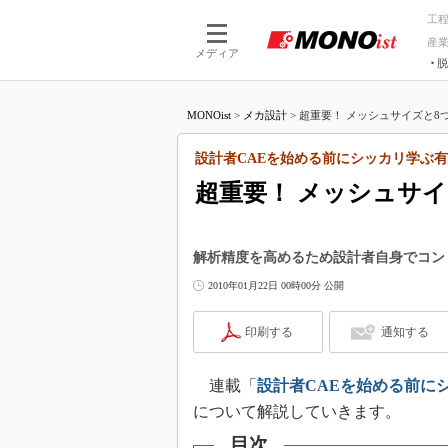
工
産
メディア
脱
つながる技術
AI×技術
MONOist
>
メカ設計
>
超重要！ メッシュサイズと8つ
つながる工場
AI×設備
つながるサービ
Physical
設計者CAEを始める前にシッカリ学ぶ有
超重要！ メッシュサイ
解析精度を高めるため設計者自身でコン
2010年01月22日 00時00分 公開
印刷する
通知する
連載「
設計者CAEを始める前に
について解説していきます。
目次