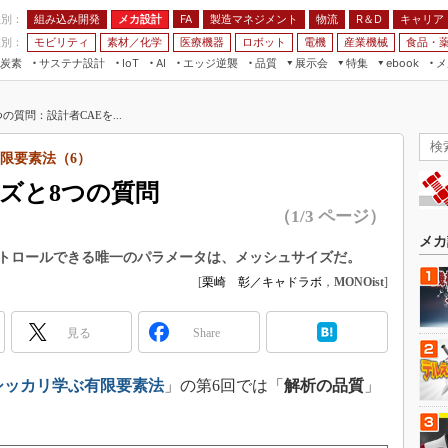
程別：
組み込み開発
メカ設計
製造マネジメント
物流
R＆D
キャリア
FA
業別：
モビリティ
素材／化学
医療機器
ロボット
電機
産業機械
食品・
炭素
サステナ設計
エッジ逆襲
品質
展示会
特集
メ
IoT
AI
ebook
伝承
組み込み開発
CEATEC
読者調査まとめ
編集後記
の質問：設計者CAEを...
JIMTOF
保全
メカ設計
つながるクルマ
組込み/エッジ コンピューティング
ス
 AI
製造マネジメント
5G
限要素法（6）
展＆IoT/5Gソリューション展
VR／AR
FA
ズと8つの質問
IIFES
モビリティ
フィールドサービス
（1/3 ページ）
国際ロボット展
素材／化学
FPGA
メカ
ジャパンモビリティショー
トロールできる唯一のパラメータは、メッシュサイズだ。
組み込み画像技術
[
栗崎 彰／キャドラボ
，
MONOist
]
TECHNO-FRONTIER
組み込みモデリング
人テク展
見る
Windows Embedded
Share
スマート工場EXPO
車載ソフト開発
EdgeTech+
シッカリ学ぶ有限要素法
」の第6回では「
解析の品質
」
ISO26262
日本ものづくりワールド
無償設計ツール
AUTOMOTIVE WORLD