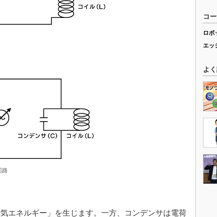
コー
ロボ
路
エッ
よく
回路
気エネルギー」を生じます。一方、コンデンサは電荷