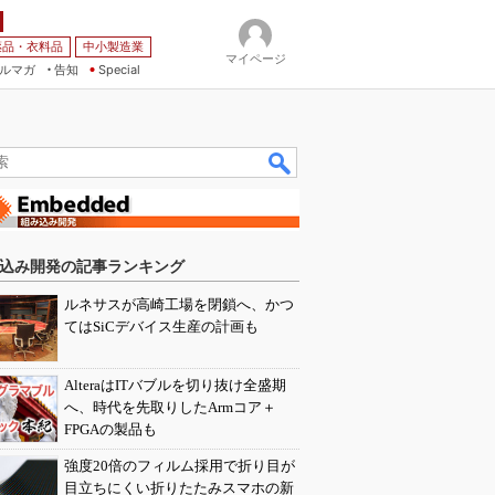
薬品・衣料品
中小製造業
マイページ
ルマガ
告知
Special
込み開発の記事ランキング
ルネサスが高崎工場を閉鎖へ、かつ
てはSiCデバイス生産の計画も
AlteraはITバブルを切り抜け全盛期
へ、時代を先取りしたArmコア＋
FPGAの製品も
強度20倍のフィルム採用で折り目が
目立ちにくい折りたたみスマホの新