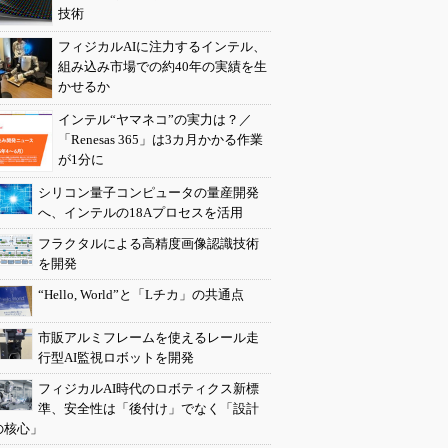
技術
フィジカルAIに注力するインテル、
組み込み市場での約40年の実績を生
かせるか
インテル“ヤマネコ”の実力は？／
「Renesas 365」は3カ月かかる作業
が1分に
シリコン量子コンピュータの量産開発
へ、インテルの18Aプロセスを活用
フラクタルによる高精度画像認識技術
を開発
“Hello, World”と「Lチカ」の共通点
市販アルミフレームを使えるレール走
行型AI監視ロボットを開発
フィジカルAI時代のロボティクス新標
準、安全性は「後付け」でなく「設計
の核心」