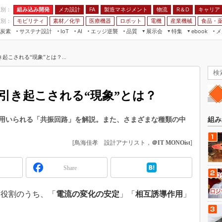
程別：
組み込み開発
メカ設計
製造マネジメント
物流
R＆D
キャリア
FA
業別：
モビリティ
素材／化学
医療機器
ロボット
電機
産業機械
食品・
炭素
サステナ設計
エッジ逆襲
品質
展示会
特集
メ
IoT
AI
ebook
伝承
組み込み開発
CEATEC
読者調査まとめ
編集後記
こされる“現象”とは？...
JIMTOF
保全
メカ設計
つながるクルマ
組込み/エッジ コンピューティング
ス
 AI
製造マネジメント
5G
展＆IoT/5Gソリューション展
VR／AR
FA
引き起こされる“現象”とは？
IIFES
モビリティ
フィールドサービス
国際ロボット展
素材／化学
FPGA
用いられる「共振回路」を解説。また、さまざまな種類の中
組み
ジャパンモビリティショー
組み込み画像技術
TECHNO-FRONTIER
[鳥海佳孝 設計アナリスト，
＠IT MONOist
]
組み込みモデリング
人テク展
Windows Embedded
Share
スマート工場EXPO
車載ソフト開発
EdgeTech+
役割のうち、「
電流の変化の安定
」「
相互誘導作用
」
ISO26262
日本ものづくりワールド
。
無償設計ツール
AUTOMOTIVE WORLD