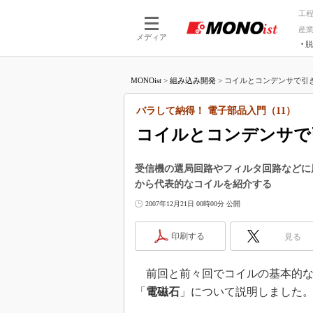
工
産
メディア
脱
つながる技術
AI×技術
MONOist
>
組み込み開発
>
コイルとコンデンサで引き起
つながる工場
AI×設備
つながるサービ
Physical
バラして納得！ 電子部品入門（11）
コイルとコンデンサで
受信機の選局回路やフィルタ回路などに
から代表的なコイルを紹介する
2007年12月21日 00時00分 公開
印刷する
見る
前回と前々回でコイルの基本的な
「
電磁石
」について説明しました