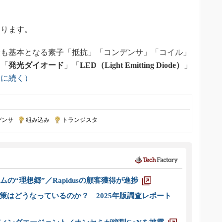
ります。
も基本となる素子「抵抗」「コンデンサ」「コイル」
は「
発光ダイオード
」「
LED（Light Emitting Diode）
」
回に続く）
デンサ
|
組み込み
|
トランジスタ
ムの“理想郷”／Rapidusの顧客獲得が進捗
策はどうなっているのか？ 2025年版調査レポート