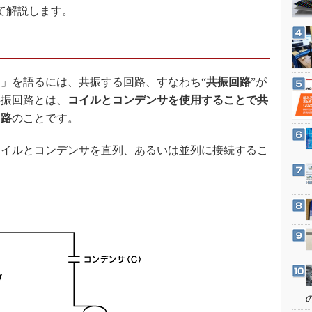
3Dプリンタ
て解説します。
産業オープンネット展
デジタルツインとCAE
S＆OP
インダストリー4.0
」を語るには、共振する回路、すなわち“
共振回路
”が
イノベーション
共振回路とは、
コイルとコンデンサを使用することで共
製造業ビッグデータ
回路
のことです。
メイドインジャパン
コイルとコンデンサを直列、あるいは並列に接続するこ
植物工場
知財マネジメント
海外生産
グローバル設計・開発
制御セキュリティ
新型コロナへの対応