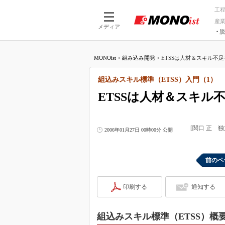
工
産
メディア
脱
つながる技術
AI×技術
MONOist
>
組み込み開発
>
ETSSは人材＆スキル不足
つながる工場
AI×設備
つながるサービ
Physical
組込みスキル標準（ETSS）入門（1）
ETSSは人材＆スキル
[関口 正 
2006年01月27日 00時00分 公開
前のペ
印刷する
通知する
組込みスキル標準（ETSS）概