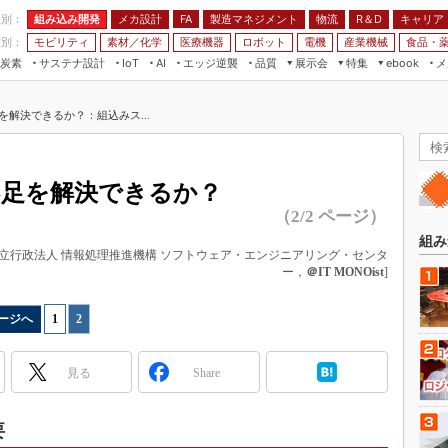
程別：
組み込み開発
メカ設計
製造マネジメント
物流
R＆D
キャリア
FA
業別：
モビリティ
素材／化学
医療機器
ロボット
電機
産業機械
食品・
炭素
サステナ設計
エッジ逆襲
品質
展示会
特集
メ
IoT
AI
ebook
伝承
組み込み開発
CEATEC
読者調査まとめ
編集後記
を解決できるか？：組込みス...
JIMTOF
保全
メカ設計
つながるクルマ
組込み/エッジ コンピューティング
ス
 AI
製造マネジメント
5G
展＆IoT/5Gソリューション展
VR／AR
FA
不足を解決できるか？
IIFES
モビリティ
フィールドサービス
（2/2 ページ）
国際ロボット展
素材／化学
FPGA
組み
ジャパンモビリティショー
独立行政法人 情報処理推進機構 ソフトウェア・エンジニアリング・センタ
組み込み画像技術
ー，
＠IT MONOist
]
TECHNO-FRONTIER
組み込みモデリング
人テク展
ージへ
1
|
2
Windows Embedded
スマート工場EXPO
車載ソフト開発
見る
Share
EdgeTech+
ISO26262
日本ものづくりワールド
無償設計ツール
要
AUTOMOTIVE WORLD