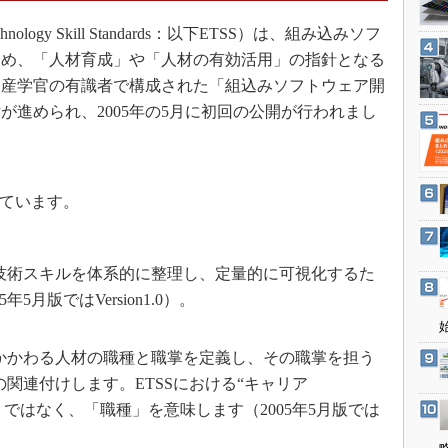
3Dプリンタ
産業オープンネット展
logy Skill Standards：以下ETSS）は、組み込みソフ
デジタルツインとCAE
ため、「人材育成」や「人材の有効活用」の指針となる
S＆OP
。産学官の有識者で構成された「組込みソフトウェア開
インダストリー4.0
が進められ、2005年の5月に初回の公開が行われまし
イノベーション
製造業ビッグデータ
メイドインジャパン
れています。
植物工場
知財マネジメント
技術スキルを体系的に整理し、定量的に可視化するた
海外生産
5月版ではVersion1.0）。
グローバル設計・開発
制御セキュリティ
かかわる人材の職種と職掌を定義し、その職掌を担う
新型コロナへの対応
関連付けします。ETSSにおける“キャリア
経験」ではなく、「職種」を意味します（2005年5月版では