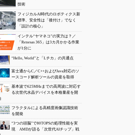
技術
フィジカルAI時代のロボティクス新
標準、安全性は「後付け」でなく
「設計の核心」
インテル“ヤマネコ”の実力は？／
「Renesas 365」は3カ月かかる作業
が1分に
“Hello, World”と「Lチカ」の共通点
富士通からC／C++およびJava対応のソ
ースコード解析ツールの資産を取得
基本波で625MHzまでの高周波に対応す
る次世代水晶デバイスを本格量産を開
始
フラクタルによる高精度画像認識技術
を開発
“3つの頭脳”で80TOPSの処理性能を実
現 AMDが語る「次世代AIチップ」戦