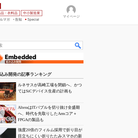
薬品・衣料品
中小製造業
マイページ
ルマガ
告知
Special
込み開発の記事ランキング
ルネサスが高崎工場を閉鎖へ、かつ
てはSiCデバイス生産の計画も
AlteraはITバブルを切り抜け全盛期
へ、時代を先取りしたArmコア＋
FPGAの製品も
強度20倍のフィルム採用で折り目が
目立ちにくい折りたたみスマホの新