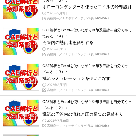
てみる（15）：
ホローコンダクターを使ったコイルの冷却設計
2025年9月9日
高橋良一／ＲＴデザインラボ 代表,
MONOist
CAE解析とExcelを使いながら冷却系設計を自分でやっ
てみる（14）：
円管内の熱伝達を解析する
2025年8月18日
高橋良一／ＲＴデザインラボ 代表,
MONOist
CAE解析とExcelを使いながら冷却系設計を自分でやっ
てみる（13）：
乱流シミュレーションを使いこなす
2025年8月7日
高橋良一／ＲＴデザインラボ 代表,
MONOist
CAE解析とExcelを使いながら冷却系設計を自分でやっ
てみる（12）：
乱流の円管内の流れと圧力損失の見積もり
2025年7月28日
高橋良一／ＲＴデザインラボ 代表,
MONOist