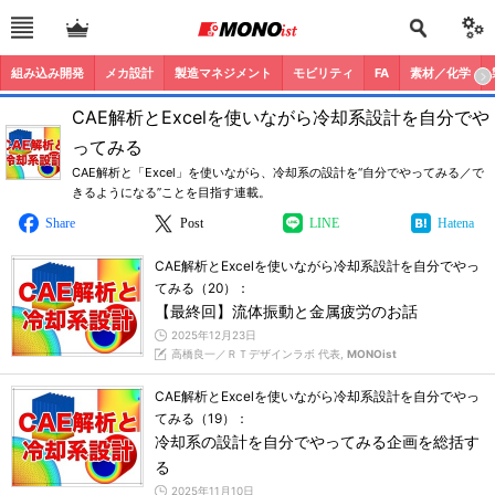
組み込み開発
メカ設計
製造マネジメント
モビリティ
FA
素材／化学
CAE解析とExcelを使いながら冷却系設計を自分でや
ってみる
CAE解析と「Excel」を使いながら、冷却系の設計を“自分でやってみる／で
きるようになる”ことを目指す連載。
Share
Post
LINE
Hatena
CAE解析とExcelを使いながら冷却系設計を自分でやっ
てみる（20）：
【最終回】流体振動と金属疲労のお話
2025年12月23日
高橋良一／ＲＴデザインラボ 代表,
MONOist
CAE解析とExcelを使いながら冷却系設計を自分でやっ
てみる（19）：
冷却系の設計を自分でやってみる企画を総括す
る
2025年11月10日