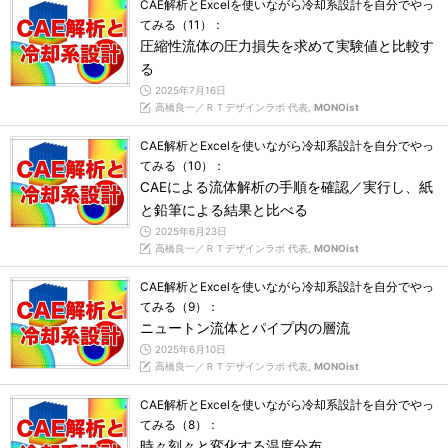
CAE解析とExcelを使いながら冷却系設計を自分でやっ
てみる（11）：
圧縮性流体の圧力損失を求めて実験値と比較す
る
2025年7月16日
高橋良一／ＲＴデザインラボ 代表,
MONOist
CAE解析とExcelを使いながら冷却系設計を自分でやっ
てみる（10）：
CAEによる流体解析の手順を確認／実行し、紙
と鉛筆による結果と比べる
2025年6月23日
高橋良一／ＲＴデザインラボ 代表,
MONOist
CAE解析とExcelを使いながら冷却系設計を自分でやっ
てみる（9）：
ニュートン流体とパイプ内の層流
2025年6月10日
高橋良一／ＲＴデザインラボ 代表,
MONOist
CAE解析とExcelを使いながら冷却系設計を自分でやっ
てみる（8）：
時々刻々と変化する温度分布