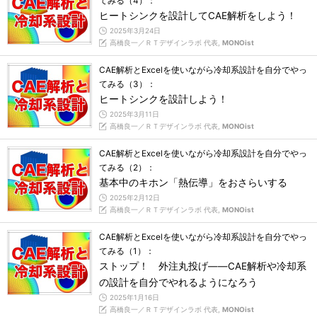
てみる（4）：
ヒートシンクを設計してCAE解析をしよう！
2025年3月24日
高橋良一／ＲＴデザインラボ 代表,
MONOist
CAE解析とExcelを使いながら冷却系設計を自分でやっ
てみる（3）：
ヒートシンクを設計しよう！
2025年3月11日
高橋良一／ＲＴデザインラボ 代表,
MONOist
CAE解析とExcelを使いながら冷却系設計を自分でやっ
てみる（2）：
基本中のキホン「熱伝導」をおさらいする
2025年2月12日
高橋良一／ＲＴデザインラボ 代表,
MONOist
CAE解析とExcelを使いながら冷却系設計を自分でやっ
てみる（1）：
ストップ！ 外注丸投げ――CAE解析や冷却系
の設計を自分でやれるようになろう
2025年1月16日
高橋良一／ＲＴデザインラボ 代表,
MONOist