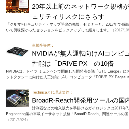
20年以上前のネットワーク規格
ュリティリスクにさらす
「クルマ×セキュリティ・マップ開発の先端」セミナーと、2017年で4回目の開
いて興味深かったセッションをピックアップして紹介します。
（2017/10
車載半導体：
NVIDIAが無人運転向けAIコン
性能は「DRIVE PX」の10倍
NVIDIAは、ドイツ ミュンヘンで開催した開発者会議「GTC Europe
ットタクシーに向けた人工知能（AI）コンピュータ「DRIVE PX Pegas
Technicaと代理店契約：
BroadR-Reach開発用ツールの
計測器などの輸入販売を手掛けるガイロジックは2017年7月24
Engineering製の車載イーサネット規格「BroadR-Reach」関連ツー
（2017/7/24）