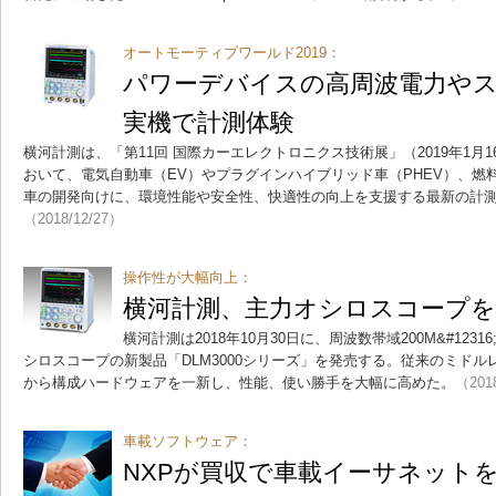
オートモーティブワールド2019：
パワーデバイスの高周波電力や
実機で計測体験
横河計測は、「第11回 国際カーエレクトロニクス技術展」（2019年1月
おいて、電気自動車（EV）やプラグインハイブリッド車（PHEV）、燃
車の開発向けに、環境性能や安全性、快適性の向上を支援する最新の計
（2018/12/27）
操作性が大幅向上：
横河計測、主力オシロスコープを
横河計測は2018年10月30日に、周波数帯域200M&#1231
シロスコープの新製品「DLM3000シリーズ」を発売する。従来のミド
から構成ハードウェアを一新し、性能、使い勝手を大幅に高めた。
（201
車載ソフトウェア：
NXPが買収で車載イーサネット