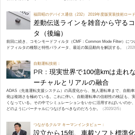
福田昭のデバイス通信（232） 2019年度版実装技術ロー
差動伝送ラインを雑音から守る
タ（後編）
前回に続き、コモンモードフィルタ（CMF：Common Mode Filter
ドフィルタの種類と特性パラメータ、最近の製品動向を解説する。
（202
自動運転技術：
PR：
現実世界で100億kmは走
ーチャルとリアルの融合
ADAS（先進運転支援システム）の高度化から、無人運転車まで、自動
発は複雑さを極めている。これに伴い、自動運転車の信頼性の検証も、
くなっている。その中でシミュレーションをいかに活用すればいいのか
どのようにバーチャルにつなげるべきなのだろうか。
（2020/2/5）
つながるクルマ キーマンインタビュー：
設立から15年、車載ソフト標準化団