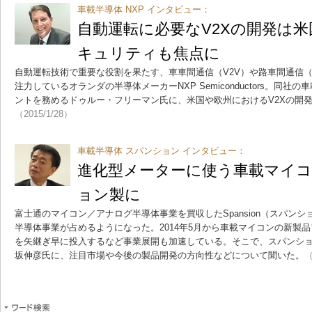
車載半導体 NXP インタビュー：
自動運転に必要なV2Xの開発は
キュリティも焦点に
自動運転技術で重要な役割を果たす、車車間通信（V2V）や路車間通信（V
注力しているオランダの半導体メーカーNXP Semiconductors。同
ントを務めるドゥルー・フリーマン氏に、米国や欧州におけるV2Xの開
（2015/1/28）
車載半導体 スパンション インタビュー：
進化型メーターに使う車載マイ
ョン製に
富士通のマイコン／アナログ半導体事業を買収したSpansion（スパンシ
半導体事業が占めるようになった。2014年5月から車載マイコンの新製品フ
を矢継ぎ早に投入するなど事業展開も加速している。そこで、スパンシ
坂伸彦氏に、注目市場や今後の製品開発の方向性などについて聞いた。
（