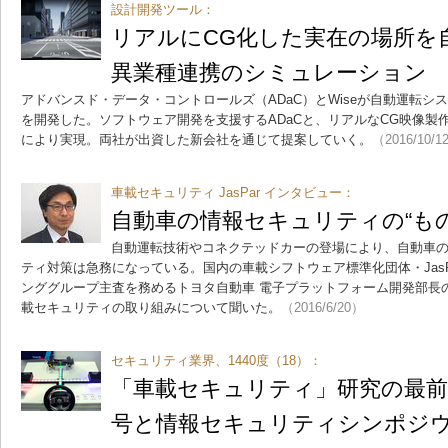
設計開発ツール：
リアルにCG化した実在の場所を
異業種連携のシミュレーション
アドバンスド・データ・コントロールズ（ADaC）とWiseが自動運転シ
を開発した。ソフトウェア開発を支援するADaCと、リアルなCG映像製作
により実現。両社が出資した新会社を通じて提案していく。
（2016/10/1
車載セキュリティ JasPar インタビュー：
自動車の情報セキュリティの“も
自動運転技術やコネクテッドカーの登場により、自動車
ティ対策は急務になっている。国内の車載シフトウェア標準化団体・Jas
ンググループ主査を務めるトヨタ自動車 電子プラットフォーム開発部長
載セキュリティの取り組みについて聞いた。
（2016/6/20）
セキュリティ業界、1440度（18）：
「車載セキュリティ」研究の最前線
号と情報セキュリティシンポジウム（