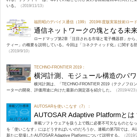
いる。
（2019/11/13）
福田昭のデバイス通信（199） 2019年度版実装技術ロー
通信ネットワークの塊となる未来
ロードマップ第2章「注目される市場と電子機器群」から
ティー」の概要を説明している。今回は「コネクティッド化」に関する
（2019/9/10）
TECHNO-FRONTIER 2019：
横河計測、モジュール構造のパ
横河計測は、「TECHNO-FRONTIER 2019（テク
ーターの開発、評価用途に向けた最新の測定器を紹介した。
（2019/4/23
AUTOSARを使いこなす（7）：
AUTOSAR Adaptive Platformと
車載ソフトウェアを扱う上で既に必要不可欠なものとなってい
を「使いこなす」にはどうすればいいのだろうか。連載の第7回では、AUTOSAR 
新たに登場したAUTOSAR Adaptive Platformについて説明する。
（2019/