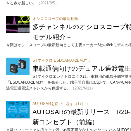
きる点が新しい。
（2021/8/5）
オシロスコープの最新動向：
多チャンネルのオシロスコープ特集
モデル紹介～
今回はオシロスコープの最新動向として主要メーカー5社の8chモデルの
STマイクロ ESDCAN03-2BM3Y：
車載通信向けのデュアル過渡電
STマイクロエレクトロニクスは、車載用の低端子間容量
「ESDCAN03-2BM3Y」を発表した。端子間容量は3.3pFで、CANやC
過電圧過電流ストレスから保護する。
（2021/6/11）
AUTOSARを使いこなす（17）：
AUTOSARの最新リリース「R20
新コンセプト（前編）
車載ソフトウェアを扱う上で既に必要不可欠なものとなっているAUTOSA