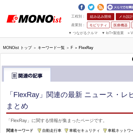
組み込み開発
メカ設計
モビリティ
医療機器
▼
つながるクルマ
▼
IoT×製造業
»
V
MONOist トップ
キーワード一覧
F
FlexRay
>
>
>
「FlexRay」関連の最新 ニュース・
まとめ
「FlexRay」に関する情報が集まったページです。
関連キーワード
自動走行車
車載セキュリティ
車載ネットワ