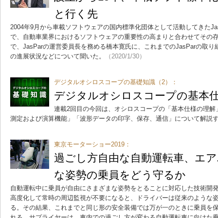
と行く先
2004年9月から車載ソフトウェアの国内標準化団体として活動してきたJas
で、自動車業界におけるソフトウェアの重要性の高まりと合わせてその
で、JasParの運営委員長を務める橋本寛氏に、これまでのJasParの取
の進展状況などについて聞いた。
（2020/1/30）
デジタルオシロスコープの基礎知識（2）：
デジタルオシロスコープの基本
連載2回目の今回は、オシロスコープの「基本仕様の理解
測定および演算機能」「波形データの印字、保存、通信」について解説
東京モーターショー2019：
過ごし方自由な自動運転車、エ
な姿勢の乗員をどう守るか
自動運転中に乗員が自由にさまざまな姿勢をとることに対応した技術開
高度化して常時の周辺監視が不要になると、ドライバーは従来のような
る。その結果、これまでと同じ形の安全装備では万が一のときに乗員を
れる。サプライヤーは、車内での過ごし方が変わる自動運転車に向けた