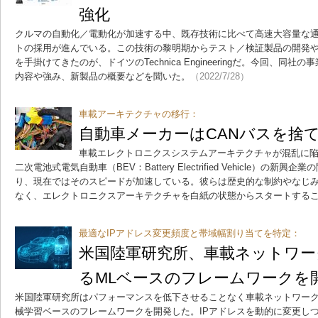
強化
クルマの自動化／電動化が加速する中、既存技術に比べて高速大容量な
トの採用が進んでいる。この技術の黎明期からテスト／検証製品の開発
を手掛けてきたのが、ドイツのTechnica Engineeringだ。今回、同社の事業
内容や強み、新製品の概要などを聞いた。
（2022/7/28）
車載アーキテクチャの移行：
自動車メーカーはCANバスを捨
車載エレクトロニクスシステムアーキテクチャが混乱に
二次電池式電気自動車（BEV：Battery Electrified Vehicle）の新
り、現在ではそのスピードが加速している。彼らは歴史的な制約やなじ
なく、エレクトロニクスアーキテクチャを白紙の状態からスタートする
最適なIPアドレス変更頻度と帯域幅割り当てを特定：
米国陸軍研究所、車載ネットワー
るMLベースのフレームワークを
米国陸軍研究所はパフォーマンスを低下させることなく車載ネットワー
械学習ベースのフレームワークを開発した。IPアドレスを動的に変更し