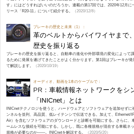
す」にはどうすればいいのだろうか。連載の第17回では、2020年12月に
リース「R20-11」について紹介する。
（2020/12/8）
ブレーキの歴史と未来（1）：
革のベルトからバイワイヤまで
歴史を振り返る
ブレーキの歴史を振り返ると、自動車の進化や外部環境の変化によって
るために発展を遂げてきたことがよく分かります。第1回はブレーキが発
て解説します。
（2020/10/19）
オーディオ、動画を1本のケーブルで：
PR：
車載情報ネットワークをシ
「INICnet」とは
INICnetテクノロジを使うと、ハードウェアとソフトウェアを追加せず
ンネルを並列、高品質、低レイテンシで伝送できる。加えて、Ethernet/IPチ
Air）を含むソフトウェアのダウンロードと診断を可能にする。さらに、
ームレスな接続を可能にする。しかし、既に各種規格が混在する車載ネ
規格が必要なのか――。INICnetを解説する。
（2020/5/20）