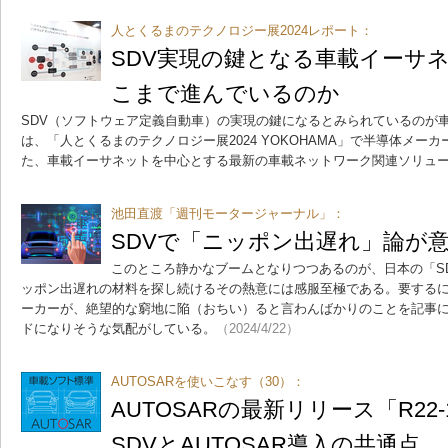
人とくるまのテクノロジー展2024レポート：
SDV実現の鍵となる車載イーサ
こまで進んでいるのか
SDV（ソフトウェア定義自動車）の実現の鍵になるとみられているのが
は、「人とくるまのテクノロジー展2024 YOKOHAMA」で半導体メー
た、車載イーサネットを中心とする最新の車載ネットワーク関連ソリュ
池田直渡「週刊モータージャーナル」：
SDVで「ニッポン出遅れ」論が
このところ静かなブームとなりつつあるのが、日本の「S
ッポン出遅れの材料を探し続けるその熱意には感服至極である。要するに
ーカーが、絶望的な窮地に陥（おちい）ると言わんばかりのことを記事
ドになりそうな気配がしている。
（2024/4/22）
AUTOSARを使いこなす（30）：
AUTOSARの最新リリース「R22
SDVとAUTOSAR導入の共通点