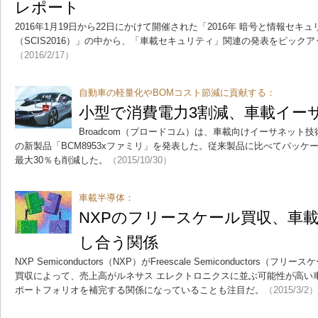
レポート
2016年1月19日から22日にかけて開催された「2016年 暗号と情報セキ
（SCIS2016）」の中から、「車載セキュリティ」関連の発表をピック
（2016/2/17）
自動車の軽量化やBOMコスト節減に貢献する：
小型で消費電力3割減、車載イー
Broadcom（ブロードコム）は、車載向けイーサネット技術「B
の新製品「BCM8953xファミリ」を発表した。従来製品に比べてパッ
最大30％も削減した。
（2015/10/30）
車載半導体：
NXPのフリースケール買収、車
し合う関係
NXP Semiconductors（NXP）がFreescale Semiconductor
買収によって、売上高がルネサス エレクトロニクスに並ぶ可能性が高い
ポートフォリオを補完する関係になっていることも注目だ。
（2015/3/2）