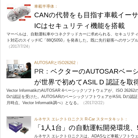
車載半導体：
CANの代替をも目指す車載イー
ICはセキュリティ機能を搭載
マーベルは、自動運転車やコネクテッドカーに求められる、セキュリテ
ト対応のスイッチIC「88Q5050」を発表した。既に先行顧客へのサン
（2017/7/24）
AUTOSARとISO26262：
PR：
ベクターのAUTOSARベ
が世界で初めてASIL D 認証を取
Vector InformatikのAUTOSAR 4ベーシックソフトウェアが、ISO 2
Dの認証を受けた。AUTOSARのベーシックソフトウェアがASIL Dの認
月時点、Vector Informatik調べ）となる。
（2017/2/22）
ルネサス エレクトロニクス R-Car スタータキット：
「1人1台」の自動運転開発環境、
ルネサス エレクトロニクスは、ADASなど車載ソフトウ