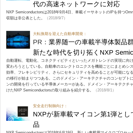
代の高速ネットワークに対応
NXP Semiconductorsは2018年9月4日、車載イーサネットのIPを持つ
収額は非公表とした。
（2018/9/7）
大転換期を迎えた自動車開発：
PR：
業界随一の車載半導体製品
新たな時代を切り拓くNXP Semicon
自動運転、電動化、コネクティビティといったメガトレンドの実現に向
変わろうとしている。自動車のエレクトロニクスを機能ごとにまとめシ
効率、フレキシビリティ、さらにセキュリティを高めることが可能にな
の移行が始まりつつある。このドメイン・アーキテクチャのコンセプト
ンの開発を行っている半導体メーカーがある。ドメイン・アーキテクチ
けたNXP Semiconductorsの取り組みを紹介する。
（2018/8/1）
安全走行制御向け：
NXPが新車載マイコン第1弾として8
品
NXP Semiconductorsは2018年6月19日、新しい車載用マイクロプ