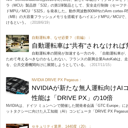
ラ（MCU）製品群「S32」の第1弾製品として、安全走行制御（セーフ
ドMPU／MCU「S32S」を発表した。動作周波数800MHzのArm cortex
（MB）の大容量フラッシュメモリを搭載するハイエンドMPU／MCUで
けるという。
（2018/6/19）
自動運転車、なぜ必要？（前編）：
自動運転車は“共有”されなければ
自動運転車の開発が加速する一方の今、「自動運転車が
ためて考えるべきなのかもしれない。フランスの新興企業AutoKabは、
を、公共交通機関向けに展開しようとしている。
（2017/11/15）
NVIDIA DRIVE PX Pegasus：
NVIDIAが新たな無人運転向けA
性能は「DRIVE PX」の10倍
NVIDIAは、ドイツ ミュンヘンで開催した開発者会議「GTC Europe
ットタクシーに向けた人工知能（AI）コンピュータ「DRIVE PX Pegas
セキュリティ業界、1440度（20）：