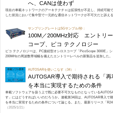
へ、CANは使わず
現在の車載ネットワークのアーキテクチャは拡張性が不足し、持続可能
した状況において集中型で一元的な通信ネットワークが不可欠だと訴え
サンプリングレートは5Gサンプル/秒：
100M／200MHz対応 エント
コープ、ピコ テクノロジー
ピコ テクノロジーは、PC接続型オシロスコープ「PicoScope 3000E」
200MHzの周波数帯域幅を備えたエントリーレベルの新製品を追加した。
AUTOSARを使いこなす（34）：
AUTOSAR導入で期待される「
を本当に実現するための条件
車載ソフトウェアを扱う上で既に必要不可欠なものとなっているAUTOSA
す」にはどうすればいいのだろうか。連載第34回は、AUTOSAR導入
を本当に実現するための条件について論じる。また、最新リリース「R24
（2025/1/21）