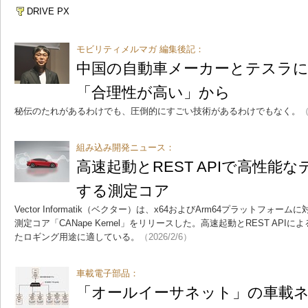
DRIVE PX
モビリティメルマガ 編集後記：
中国の自動車メーカーとテスラ
「合理性が高い」から
秘伝のたれがあるわけでも、圧倒的にすごい技術があるわけでもなく。
（
組み込み開発ニュース：
高速起動とREST APIで高性能
する測定コア
Vector Informatik（ベクター）は、x64およびArm64プラットフ
測定コア「CANape Kernel」をリリースした。高速起動とREST AP
たロギング用途に適している。
（2026/2/6）
車載電子部品：
「オールイーサネット」の車載