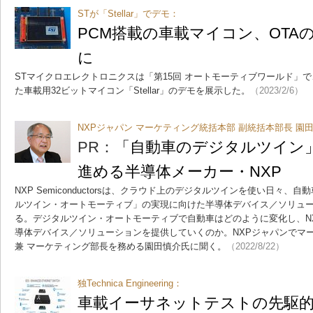
STが「Stellar」でデモ：
PCM搭載の車載マイコン、OTA
に
STマイクロエレクトロニクスは「第15回 オートモーティブワールド」
た車載用32ビットマイコン「Stellar」のデモを展示した。
（2023/2/6）
NXPジャパン マーケティング統括本部 副統括本部長 園
PR：
「自動車のデジタルツイン
進める半導体メーカー・NXP
NXP Semiconductorsは、クラウド上のデジタルツインを使い日々
ルツイン・オートモーティブ」の実現に向けた半導体デバイス／ソリュ
る。デジタルツイン・オートモーティブで自動車はどのように変化し、NXP Se
導体デバイス／ソリューションを提供していくのか。NXPジャパンでマ
兼 マーケティング部長を務める園田慎介氏に聞く。
（2022/8/22）
独Technica Engineering：
車載イーサネットテストの先駆