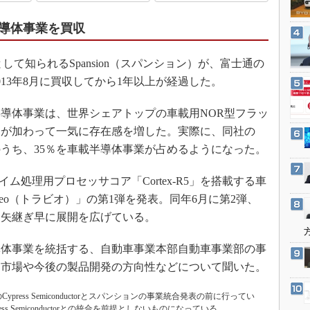
3Dプリンタ
産業オープンネット展
デジタルツインとCAE
導体事業を買収
S＆OP
て知られるSpansion（スパンション）が、富士通の
インダストリー4.0
13年8月に買収してから1年以上が経過した。
イノベーション
製造業ビッグデータ
導体事業は、世界シェアトップの車載用NOR型フラッ
ンが加わって一気に存在感を増した。実際に、同社の
メイドインジャパン
ルのうち、35％を車載半導体事業が占めるようになった。
植物工場
知財マネジメント
イム処理用プロセッサコア「Cortex-R5」を搭載する車
海外生産
veo（トラビオ）」の第1弾を発表。同年6月に第2弾、
弾と矢継ぎ早に展開を広げている。
グローバル設計・開発
制御セキュリティ
体事業を統括する、自動車事業本部自動車事業部の事
新型コロナへの対応
目市場や今後の製品開発の方向性などについて聞いた。
press Semiconductorとスパンションの事業統合発表の前に行ってい
 Semiconductorとの統合を前提としないものになっている。