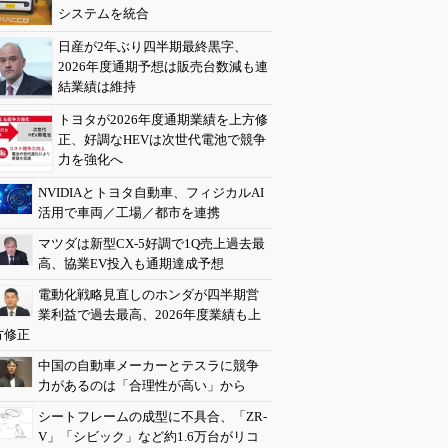
システムを統合
日産が2年ぶり四半期最終黒字、
2026年度通期予想は販売台数減も連
結業績は維持
トヨタが2026年度通期業績を上方修
正、好調なHEVは次世代電池で競争
力を強化へ
NVIDIAとトヨタ自動車、フィジカルAI
活用で車両／工場／都市を連携
マツダは新型CX-5好調で1Q売上過去最
高、協業EV投入も通期達成予想
電動化戦略見直しのホンダが四半期営
業利益で過去最高、2026年度業績も上
方修正
中国の自動車メーカーとテスラに競争
力があるのは「合理性が高い」から
シートフレームの成型に不具合、「ZR-
V」「シビック」など約1.6万台がリコ