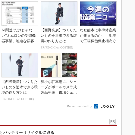
AI関連“だけじゃな
【西野亮廣】つくりた
なぜ熊本に半導体産業
い”オムロンの制御機
いものを追求できる環
が集まるのか――地震
器事業、地道な顧客基
境の作り方とは
で工場稼働停止相次ぐ
盤強化が結実
PR(FINCHI on GOETHE)
【西野亮廣】つくりた
狭小な駐車場に、シャ
いものを追求できる環
ープがポールカメラ式
境の作り方とは
製品発表 市場シェア
10％目指す
PR(FINCHI on GOETHE)
Recommended by
PR
造とバッテリーリサイクルに迫る