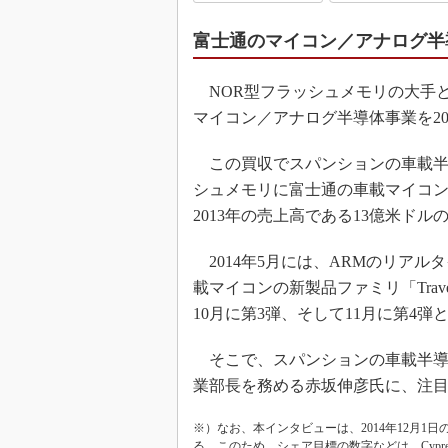
富士通のマイコン／アナログ半
NOR型フラッシュメモリの大手とし
マイコン／アナログ半導体事業を20
この買収でスパンションの車載半
シュメモリに富士通の車載マイコ
2013年の売上高である13億米ド
2014年5月には、ARMのリアルタ
載マイコンの新製品ファミリ「Tra
10月に第3弾、そして11月に第4
そこで、スパンションの車載半導
業部長を務める赤坂伸彦氏に、注
※）なお、本インタビューは、2014年12月1日のCy
る。このため、シェア目標の数字などは、Cypress