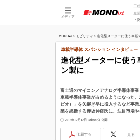
工
産
メディア
脱
つながる技術
AI×技術
MONOist
>
モビリティ
>
進化型メーターに使う車載マ
つながる工場
AI×設備
つながるサービ
Physical
車載半導体 スパンション インタビュー
進化型メーターに使う
ン製に
富士通のマイコン／アナログ半導体事業を買
車載半導体事業が占めるようになった。20
ビオ）」を矢継ぎ早に投入するなど事業
業を統括する赤坂伸彦氏に、注目市場や
2014年12月12日 08時00分 公開
印刷する
見る