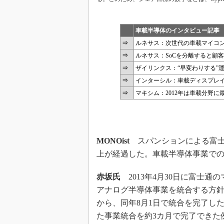
車載半導体のインタビュー記事
⇒
ルネサス：次世代の車載マイコ
⇒
ルネサス：SoCを分離すると顧
⇒
ザイリンクス：“早変わりする”
⇒
インターシル：車載ディスプレイ
⇒
マキシム：2012年は車載分野
MONOist
スパンションによる富士
上が経過した。車載半導体事業で
赤坂氏
2013年4月30日に富士通
アナログ半導体事業を統合する方
から、同年8月1日で統合を完了し
た事業統合を約3カ月で完了できた