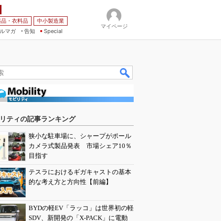
薬品・衣料品
中小製造業
マイページ
ルマガ
告知
Special
リティの記事ランキング
狭小な駐車場に、シャープがポール
カメラ式製品発表 市場シェア10％
目指す
テスラにおけるギガキャストの基本
的な考え方と方向性【前編】
BYDの軽EV「ラッコ」は世界初の軽
SDV、新開発の「X-PACK」に電動