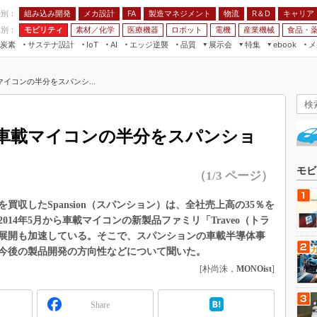
程別：
組み込み開発
メカ設計
製造マネジメント
物流
R＆D
キャリア
FA
業別：
モビリティ
素材／化学
医療機器
ロボット
電機
産業機械
食品・
炭素
サステナ設計
エッジ逆襲
品質
展示会
特集
メ
IoT
AI
ebook
伝承
組み込み開発
CEATEC
読者調査まとめ
編集後記
イコンの半分をスパンシ...
JIMTOF
保全
メカ設計
つながるクルマ
組込み/エッジ コンピューティング
ス
 AI
製造マネジメント
5G
展＆IoT/5Gソリューション展
VR／AR
FA
車載マイコンの半分をスパンショ
IIFES
モビリティ
フィールドサービス
国際ロボット展
素材／化学
FPGA
モビ
（1/3 ページ）
ジャパンモビリティショー
組み込み画像技術
TECHNO-FRONTIER
収したSpansion（スパンション）は、全社売上高の35％を
組み込みモデリング
14年5月から車載マイコンの新製品ファミリ「Traveo（トラ
人テク展
Windows Embedded
展開も加速している。そこで、スパンションの車載半導体事
スマート工場EXPO
今後の製品開発の方向性などについて聞いた。
車載ソフト開発
EdgeTech+
[朴尚洙，
MONOist
]
ISO26262
日本ものづくりワールド
無償設計ツール
Share
AUTOMOTIVE WORLD