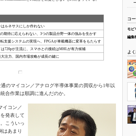
コー
ンはルネサスにしか作れない
モビ
客の期待に応えられない、3つの製品分野一体の強みを生かす
編集
運転支援システムの実現へ、FPGAが車載機器に変革をもたらす
は720pが主流に、スマホとの接続はMHLが有力候補
よく
に最大注力、国内市場攻略が成長の鍵に
通のマイコン／アナログ半導体事業の買収から1年以
の統合作業は順調に進んだのか。
のマイコン／
針を発表して
た。こういっ
例はあまり