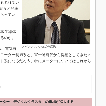
にも表れてい
を続々と発表
もらってい
載半導体
いるのか。
スパンションの赤坂伸彦氏
る、電気自
るモーター制御系と、富士通時代から得意としてきたメ
ード系になるだろう。特にメーターについてはこれから
。
通
ーター「デジタルクラスタ」の市場が拡大する