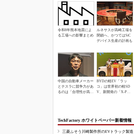
令和8年熊本地震によ
ルネサスが高崎工場を
る工場への影響まとめ
閉鎖へ、かつてはSiC
デバイス生産の計画も
中国の自動車メーカー
BYDの軽EV「ラッ
とテスラに競争力があ
コ」は世界初の軽SD
るのは「合理性が高
V、新開発の「X-PAC
い」から
K」に電動システ...
TechFactory ホワイトペーパー新着情報
三菱ふそう川崎製作所のEVトラック製