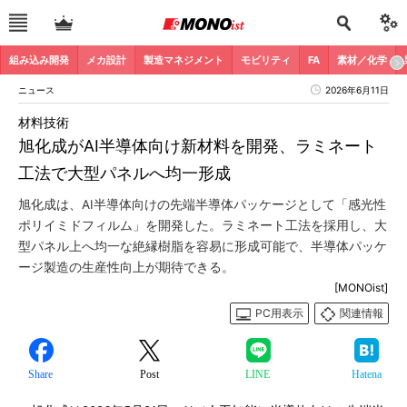
組み込み開発
メカ設計
製造マネジメント
モビリティ
FA
素材／化学
ニュース
2026年6月11日
材料技術
旭化成がAI半導体向け新材料を開発、ラミネート
工法で大型パネルへ均一形成
旭化成は、AI半導体向けの先端半導体パッケージとして「感光性
ポリイミドフィルム」を開発した。ラミネート工法を採用し、大
型パネル上へ均一な絶縁樹脂を容易に形成可能で、半導体パッケ
ージ製造の生産性向上が期待できる。
[MONOist]
PC用表示
関連情報
Share
Post
LINE
Hatena