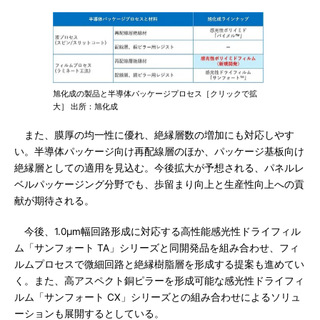
旭化成の製品と半導体パッケージプロセス［クリックで拡
大］ 出所：旭化成
また、膜厚の均一性に優れ、絶縁層数の増加にも対応しやす
い。半導体パッケージ向け再配線層のほか、パッケージ基板向け
絶縁層としての適用を見込む。今後拡大が予想される、パネルレ
ベルパッケージング分野でも、歩留まり向上と生産性向上への貢
献が期待される。
今後、1.0μm幅回路形成に対応する高性能感光性ドライフィル
ム「サンフォート TA」シリーズと同開発品を組み合わせ、フィ
ルムプロセスで微細回路と絶縁樹脂層を形成する提案も進めてい
く。また、高アスペクト銅ピラーを形成可能な感光性ドライフィ
ルム「サンフォート CX」シリーズとの組み合わせによるソリュ
ーションも展開するとしている。