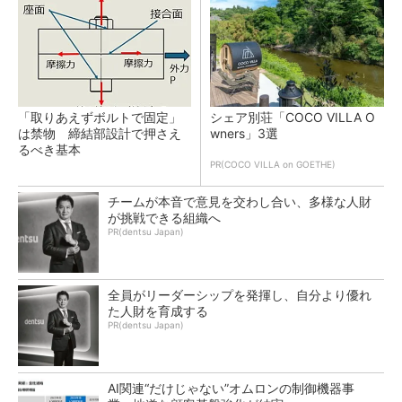
「取りあえずボルトで固定」
シェア別荘「COCO VILLA O
は禁物 締結部設計で押さえ
wners」3選
るべき基本
PR(COCO VILLA on GOETHE)
チームが本音で意見を交わし合い、多様な人財
が挑戦できる組織へ
PR(dentsu Japan)
全員がリーダーシップを発揮し、自分より優れ
た人財を育成する
PR(dentsu Japan)
AI関連“だけじゃない”オムロンの制御機器事