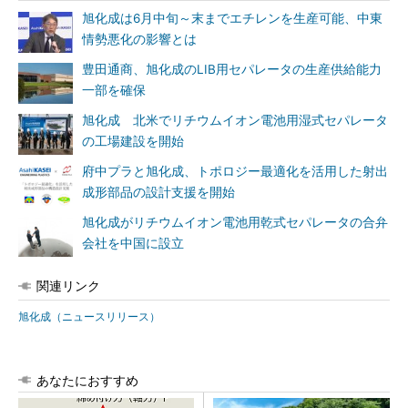
旭化成は6月中旬～末までエチレンを生産可能、中東
情勢悪化の影響とは
豊田通商、旭化成のLIB用セパレータの生産供給能力
一部を確保
旭化成 北米でリチウムイオン電池用湿式セパレータ
の工場建設を開始
府中プラと旭化成、トポロジー最適化を活用した射出
成形部品の設計支援を開始
旭化成がリチウムイオン電池用乾式セパレータの合弁
会社を中国に設立
関連リンク
旭化成（ニュースリリース）
あなたにおすすめ