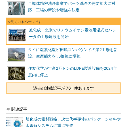
半導体精密洗浄事業でパーツ洗浄の需要拡大に対
応、工場の新設や増強を決定
旭化成 北米でリチウムイオン電池用湿式セパレ
ータの工場建設を開始
タイに塩素化塩ビ樹脂コンパウンドの第2工場を新
設、生産能力を1.6倍強に増強
住友化学が年産2万トンのLDPE製造設備を2024年
度内に停止
過去の連載記事が 761 件あります
関連記事
旭化成の素材戦略、次世代半導体のパッケージ材料や
水電解システムに重点投資