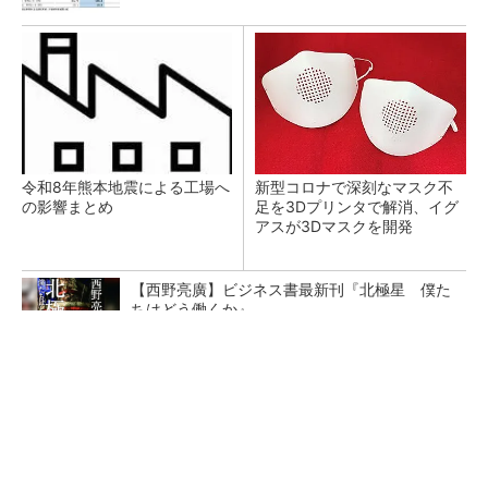
令和8年熊本地震による工場へ
新型コロナで深刻なマスク不
の影響まとめ
足を3Dプリンタで解消、イグ
アスが3Dマスクを開発
【西野亮廣】ビジネス書最新刊『北極星 僕た
ちはどう働くか』
PR(FINCHI on GOETHE)
【レベル14】生成AIを味方に、3D CADを使い
こなそう！