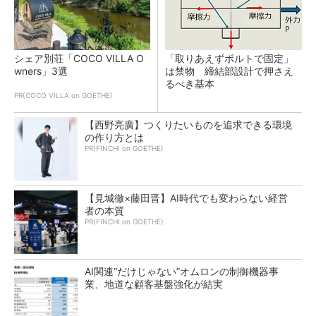
シェア別荘「COCO VILLA O
「取りあえずボルトで固定」
wners」3選
は禁物 締結部設計で押さえ
るべき基本
PR(COCO VILLA on GOETHE)
【西野亮廣】つくりたいものを追求できる環境
の作り方とは
PR(FINCHI on GOETHE)
【見城徹×藤田晋】AI時代でも変わらない経営
者の本質
PR(FINCHI on GOETHE)
AI関連“だけじゃない”オムロンの制御機器事
業、地道な顧客基盤強化が結実