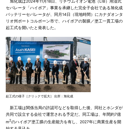
旭化成は2024年11月18日、リチウムイオン電池（LIB）用湿式
セパレータ「ハイポア」事業を承継した完全子会社である旭化成
バッテリーセパレータが、同月14日（現地時間）にカナダオンタ
リオ州ポートコルボーン市で、ハイポアの製膜／塗工一貫工場の
起工式を開いたと発表した。
起工式の様子［クリックで拡大］ 出所：旭化成
新工場は関係当局の許認可などを取得した後、同社とホンダが
共同で設立する会社で運営される予定だ。同工場は、年間約7億
2
m
のハイポア塗工膜の生産能力を有し、2027年に商業生産を開
始する見込み。