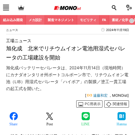
組み込み開発
メカ設計
製造マネジメント
モビリティ
FA
素材／化学
ニュース
2024年11月19日
工場ニュース
旭化成 北米でリチウムイオン電池用湿式セパレ
ータの工場建設を開始
旭化成バッテリーセパレータは、2024年11月14日（現地時間）
にカナダオンタリオ州ポートコルボーン市で、リチウムイオン電
池（LIB）用湿式セパレータ「ハイポア」の製膜／塗工一貫工場
の起工式を開いた。
[
遠藤和宏
，MONOist]
PC用表示
関連情報
Share
Post
LINE
Hatena