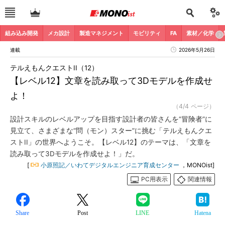
組み込み開発
メカ設計
製造マネジメント
モビリティ
FA
素材／化学
連載
2026年5月26日
テルえもんクエストII（12）
【レベル12】文章を読み取って3Dモデルを作成せ
よ！
（4/4 ページ）
設計スキルのレベルアップを目指す設計者の皆さんを“冒険者”に
見立て、さまざまな“問（モン）スター”に挑む「テルえもんクエ
ストII」の世界へようこそ。【レベル12】のテーマは、「文章を
読み取って3Dモデルを作成せよ！」だ。
[
小原照記／いわてデジタルエンジニア育成センター
，MONOist]
PC用表示
関連情報
Share
Post
LINE
Hatena