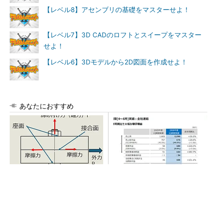
【レベル8】アセンブリの基礎をマスターせよ！
【レベル7】3D CADのロフトとスイープをマスター
せよ！
【レベル6】3Dモデルから2D図面を作成せよ！
あなたにおすすめ
「取りあえずボルトで固定」
AI関連“だけじゃない”オムロン
は禁物 締結部設計で押さえ
の制御機器事業、地道な顧客
るべき基本
基盤強化が結実