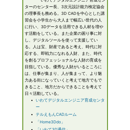
いわてデジタルエンジニア育成セン
ターのセンター長、3次元設計能力検定協会
の理事長も務める。3D CADを中心とした講
習会を小学生から大人まで幅広い世代の人
に行い、3Dデータを活用できる人材を増や
す活動をしている。また企業の困り事に対
し、デジタルツールを使って支援してい
る。人は宝、財産であると考え、時代に対
応する、即戦力になれる人財、また、時代
を創るプロフェッショナルな人財の育成を
目指している。優秀な人財がいるところに
は、仕事が集まり、人が集まって、より魅
力ある街になっていくと考えて地方でもで
きること、地方だからできることを考えて
日々活動している。
いわてデジタルエンジニア育成センタ
ー
テルえもんCADルーム
「Home3Ddo」
「いわて3D通信」