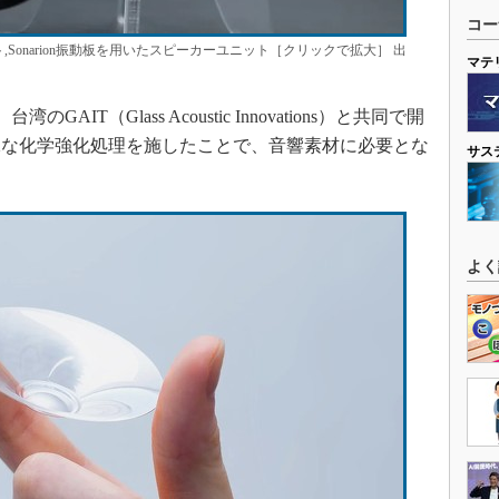
コー
ト,Sonarion振動板を用いたスピーカーユニット［クリックで拡大］ 出
マテ
AIT（Glass Acoustic Innovations）と共同で開
殊な化学強化処理を施したことで、音響素材に必要とな
サス
よく