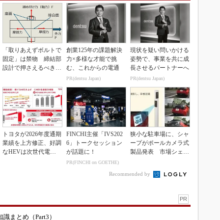
「取りあえずボルトで
創業125年の課題解決
現状を疑い問いかける
固定」は禁物 締結部
力×多様な才能で挑
姿勢で、事業を共に成
設計で押さえるべき基
む、これからの電通
長させるパートナーへ
本
PR(dentsu Japan)
PR(dentsu Japan)
トヨタが2026年度通期
FINCHI主催「IVS202
狭小な駐車場に、シャ
業績を上方修正、好調
6」トークセッション
ープがポールカメラ式
なHEVは次世代電池
が話題に！
製品発表 市場シェア
で競争力を強化へ
10％目指す
PR(FINCHI on GOETHE)
Recommended by
PR
まとめ（Part3）