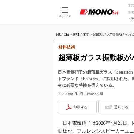
工
産
メディア
脱
つながる技術
AI×技術
MONOist
>
素材／化学
>
超薄板ガラス振動板がハイエ
つながる工場
AI×設備
つながるサービ
Physical
材料技術
超薄板ガラス振動板が
日本電気硝子の超薄板ガラス「Sonar
トブランド「Feastrex」に採用さ
材に必要な特性を備えている。
2026年05月14日 11時00分 公開
印刷する
通知する
日本電気硝子は2026年4月21日、
動板が、フルレンジスピーカーユニッ