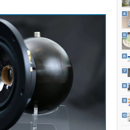
3Dプリンタ
産業オープンネット展
デジタルツインとCAE
S＆OP
インダストリー4.0
イノベーション
製造業ビッグデータ
メイドインジャパン
植物工場
知財マネジメント
海外生産
グローバル設計・開発
制御セキュリティ
新型コロナへの対応