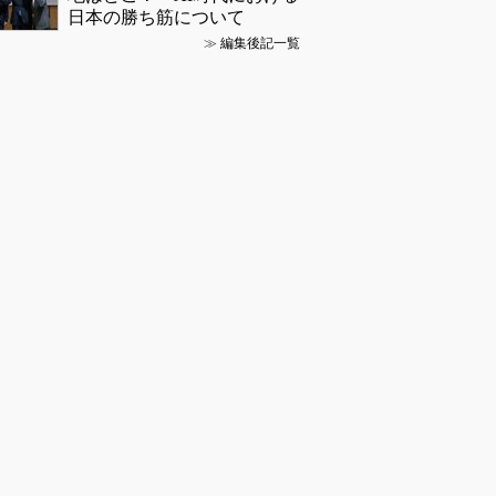
日本の勝ち筋について
≫
編集後記一覧