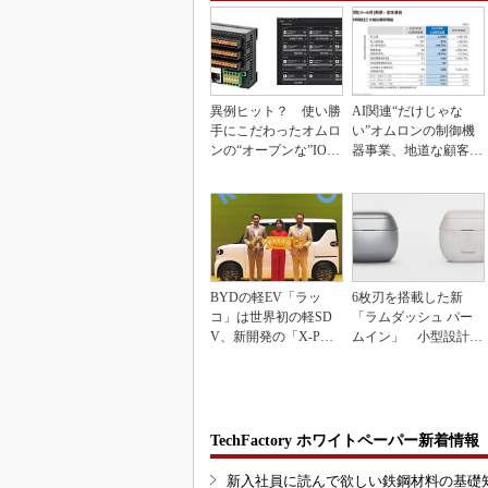
異例ヒット？ 使い勝
AI関連“だけじゃな
手にこだわったオムロ
い”オムロンの制御機
ンの“オープンな”IO-L
器事業、地道な顧客基
inkマスター
盤強化が結実
BYDの軽EV「ラッ
6枚刃を搭載した新
コ」は世界初の軽SD
「ラムダッシュ パー
V、新開発の「X-PAC
ムイン」 小型設計と
K」に電動システ...
意匠性をさらに追求
TechFactory ホワイトペーパー新着情報
新入社員に読んで欲しい鉄鋼材料の基礎知識