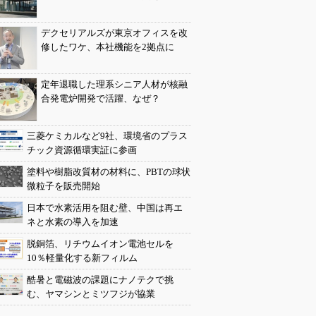
デクセリアルズが東京オフィスを改
修したワケ、本社機能を2拠点に
定年退職した理系シニア人材が核融
合発電炉開発で活躍、なぜ？
三菱ケミカルなど9社、環境省のプラス
チック資源循環実証に参画
塗料や樹脂改質材の材料に、PBTの球状
微粒子を販売開始
日本で水素活用を阻む壁、中国は再エ
ネと水素の導入を加速
脱銅箔、リチウムイオン電池セルを
10％軽量化する新フィルム
酷暑と電磁波の課題にナノテクで挑
む、ヤマシンとミツフジが協業