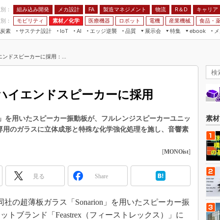
程別：
組み込み開発
メカ設計
製造マネジメント
物流
R＆D
キャリア
FA
業別：
モビリティ
素材／化学
医療機器
ロボット
電機
産業機械
食品・
炭素
サステナ設計
エッジ逆襲
品質
展示会
特集
メ
IoT
AI
ebook
伝承
組み込み開発
CEATEC
読者調査まとめ
編集後記
ンドスピーカーに採用：...
JIMTOF
保全
メカ設計
つながるクルマ
組込み/エッジ コンピューティング
ス
 AI
製造マネジメント
5G
展＆IoT/5Gソリューション展
VR／AR
FA
ハイエンドスピーカーに採用
IIFES
モビリティ
フィールドサービス
国際ロボット展
素材／化学
FPGA
ion」を用いたスピーカー振動板が、フルレンジスピーカーユニッ
素材
ジャパンモビリティショー
れた。専用のガラスに立体成形と特殊な化学強化処理を施し、音響素
組み込み画像技術
TECHNO-FRONTIER
組み込みモデリング
[
MONOist
]
人テク展
Windows Embedded
スマート工場EXPO
見る
Share
車載ソフト開発
EdgeTech+
ISO26262
日本ものづくりワールド
同社の超薄板ガラス「Sonarion」を用いたスピーカー振
無償設計ツール
トブランド「Feastrex（フィーストレックス）」に
AUTOMOTIVE WORLD