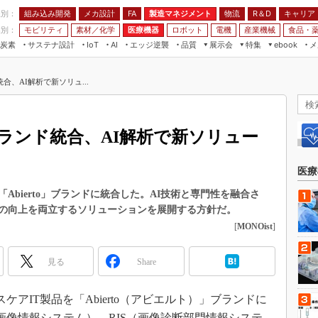
程別：
組み込み開発
メカ設計
製造マネジメント
物流
R＆D
キャリア
FA
業別：
モビリティ
素材／化学
医療機器
ロボット
電機
産業機械
食品・
炭素
サステナ設計
エッジ逆襲
品質
展示会
特集
メ
IoT
AI
ebook
伝承
組み込み開発
CEATEC
読者調査まとめ
編集後記
合、AI解析で新ソリュ...
JIMTOF
保全
メカ設計
つながるクルマ
組込み/エッジ コンピューティング
ス
 AI
製造マネジメント
5G
展＆IoT/5Gソリューション展
VR／AR
FA
ランド統合、AI解析で新ソリュー
IIFES
モビリティ
フィールドサービス
国際ロボット展
素材／化学
FPGA
医療
ジャパンモビリティショー
組み込み画像技術
Abierto」ブランドに統合した。AI技術と専門性を融合さ
TECHNO-FRONTIER
の向上を両立するソリューションを展開する方針だ。
組み込みモデリング
人テク展
[
MONOist
]
Windows Embedded
スマート工場EXPO
車載ソフト開発
見る
Share
EdgeTech+
ISO26262
日本ものづくりワールド
スケアIT製品を「Abierto（アビエルト）」ブランドに
無償設計ツール
AUTOMOTIVE WORLD
画像情報システム）、RIS（画像診断部門情報システ