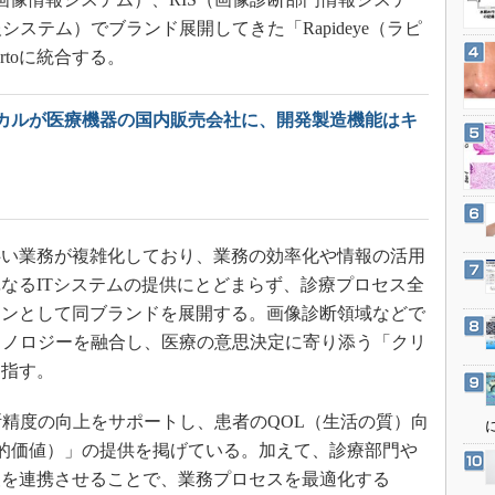
3Dプリンタ
産業オープンネット展
報システム）でブランド展開してきた「Rapideye（ラピ
デジタルツインとCAE
rtoに統合する。
S＆OP
インダストリー4.0
カルが医療機器の国内販売会社に、開発製造機能はキ
イノベーション
製造業ビッグデータ
メイドインジャパン
植物工場
い業務が複雑化しており、業務の効率化や情報の活用
知財マネジメント
なるITシステムの提供にとどまらず、診療プロセス全
ョンとして同ブランドを展開する。画像診断領域などで
海外生産
クノロジーを融合し、医療の意思決定に寄り添う「クリ
グローバル設計・開発
目指す。
制御セキュリティ
新型コロナへの対応
精度の向上をサポートし、患者のQOL（生活の質）向
ue（臨床的価値）」の提供を掲げている。加えて、診療部門や
報を連携させることで、業務プロセスを最適化する