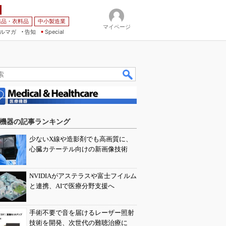
薬品・衣料品
中小製造業
マイページ
ルマガ
告知
Special
機器の記事ランキング
少ないX線や造影剤でも高画質に、
心臓カテーテル向けの新画像技術
NVIDIAがアステラスや富士フイルム
と連携、AIで医療分野支援へ
手術不要で音を届けるレーザー照射
技術を開発、次世代の難聴治療に