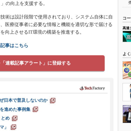
上の価値）」の向上を支援する。
I技術は設計段階で使用されており、システム自体に自
コー
は、医療従事者に必要な情報と機能を適切な形で届ける
高速
を向上させるIT環境の構築を推進する。
の記事はこちら
よく
を「連載記事アラート」に登録する
なぜ日本で普及しないのか
を進めた事例集
まとめ
マ」