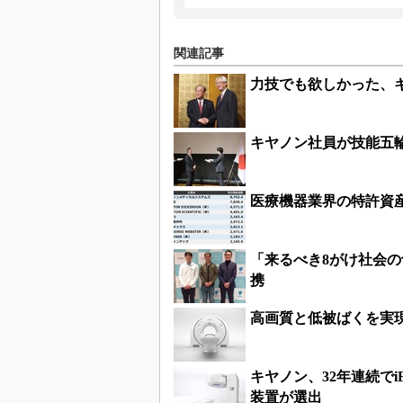
関連記事
力技でも欲しかった、
キヤノン社員が技能五
医療機器業界の特許資
「来るべき8がけ社会の
携
高画質と低被ばくを実
キヤノン、32年連続でiF
装置が選出