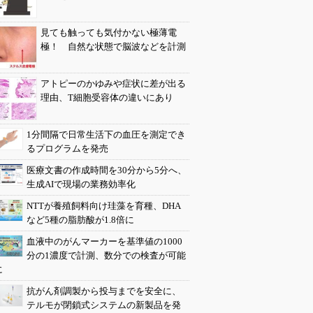
見ても触っても気付かない極薄電
極！ 自然な状態で脳波などを計測
アトピーのかゆみや症状に差が出る
理由、T細胞受容体の違いにあり
1分間隔で日常生活下の血圧を測定でき
るプログラムを発売
医療文書の作成時間を30分から5分へ、
生成AIで現場の業務効率化
NTTが養殖飼料向け珪藻を育種、DHA
など5種の脂肪酸が1.8倍に
血液中のがんマーカーを基準値の1000
分の1濃度で計測、数分での検査が可能
に
抗がん剤調製から投与までを安全に、
テルモが閉鎖式システムの新製品を発