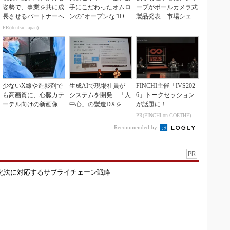
姿勢で、事業を共に成
手にこだわったオムロ
ープがポールカメラ式
長させるパートナーへ
ンの“オープンな”IO-L
製品発表 市場シェア
inkマスター
10％目指す
PR(dentsu Japan)
少ないX線や造影剤で
生成AIで現場社員が
FINCHI主催「IVS202
も高画質に、心臓カテ
システムを開発 「人
6」トークセッション
ーテル向けの新画像技
中心」の製造DXを自
が話題に！
術
走させた3社の方法
PR(FINCHI on GOETHE)
Recommended by
PR
化法に対応するサプライチェーン戦略