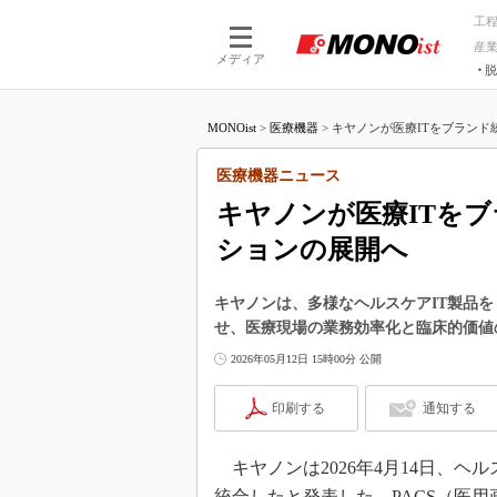
工
産
メディア
脱
つながる技術
AI×技術
MONOist
>
医療機器
>
キヤノンが医療ITをブランド統
つながる工場
AI×設備
つながるサービ
Physical
医療機器ニュース
キヤノンが医療ITをブ
ションの展開へ
キヤノンは、多様なヘルスケアIT製品を「
せ、医療現場の業務効率化と臨床的価値
2026年05月12日 15時00分 公開
印刷する
通知する
キヤノンは2026年4月14日、ヘル
統合したと発表した。PACS（医用