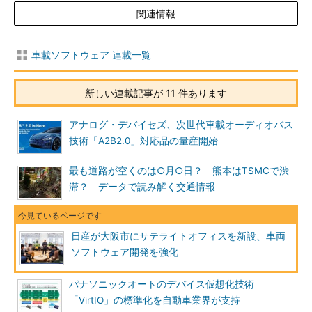
関連情報
車載ソフトウェア 連載一覧
新しい連載記事が 11 件あります
アナログ・デバイセズ、次世代車載オーディオバス
技術「A2B2.0」対応品の量産開始
最も道路が空くのは○月○日？ 熊本はTSMCで渋
滞？ データで読み解く交通情報
日産が大阪市にサテライトオフィスを新設、車両
ソフトウェア開発を強化
パナソニックオートのデバイス仮想化技術
「VirtIO」の標準化を自動車業界が支持