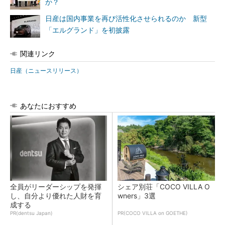
か？
日産は国内事業を再び活性化させられるのか 新型
「エルグランド」を初披露
関連リンク
日産（ニュースリリース）
あなたにおすすめ
全員がリーダーシップを発揮
シェア別荘「COCO VILLA O
し、自分より優れた人財を育
wners」3選
成する
PR(dentsu Japan)
PR(COCO VILLA on GOETHE)