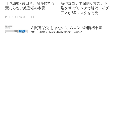
【見城徹×藤田晋】AI時代でも
新型コロナで深刻なマスク不
変わらない経営者の本質
足を3Dプリンタで解消、イグ
アスが3Dマスクを開発
PR(FINCHI on GOETHE)
AI関連“だけじゃない”オムロンの制御機器事
業、地道な顧客基盤強化が結実
【レベル14】生成AIを味方に、3D CADを使い
こなそう！
「取りあえずボルトで固定」は禁物 締結部設
計で押さえるべき基本