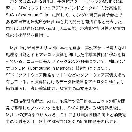
ホンダは2026年2月4日、半導体スタートアップのMythicに出
資し、SDV（ソフトウェアデファインドビークル）向け高性能
SoC（System on Chip）に関して、ホンダの研究開発子会社で
ある本田技術研究所がMythicと共同開発を開始すると発表した。
両社は自動運転に用いるAI（人工知能）の演算性能改善と省電力
化の技術開発を目指す。
Mythicは米国テキサス州に本社を置き、高効率かつ省電力なAI
処理を可能とするアナログ演算を利用した半導体技術に強みを持
っている。ニューロモルフィックSoCの開発について、独自のア
ナログCiM（Computing in Memory）技術だけではなく、
SDK（ソフトウェア開発キット）などのソフトウェア実装技術も
有している。AI演算におけるデータ転送量をアナログCiMにより
極力減らし、高い演算能力と省電力の両立を図る。
本田技術研究所は、AIモデル設計や電子制御ユニットの研究開
発で蓄積したノウハウを活用し、SoCを構成するAI演算機能に
Mythicの技術を取り入れる。これにより演算性能の向上と消費電
力の低減を図り、次世代SDV向けSoCの研究開発を強化する。