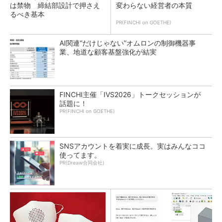
は禁物 締結部設計で押さえ
変わらない経営者の本質
るべき基本
PR(FINCHI on GOETHE)
AI関連“だけじゃない”オムロンの制御機器事
業、地道な顧客基盤強化が結実
FINCHI主催「IVS2026」トークセッションが
話題に！
PR(FINCHI on GOETHE)
SNSアカウントを着実に成長。実はみんなココ
使ってます。
PR(Dreaw合同会社)