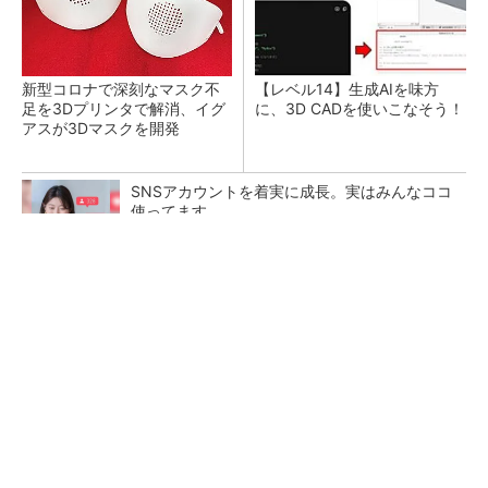
新型コロナで深刻なマスク不
【レベル14】生成AIを味方
足を3Dプリンタで解消、イグ
に、3D CADを使いこなそう！
アスが3Dマスクを開発
SNSアカウントを着実に成長。実はみんなココ
使ってます。
PR(Dreaw合同会社)
令和8年熊本地震による工場への影響まとめ
狭小な駐車場に、シャープがポールカメラ式製
品発表 市場シェア10％目指す