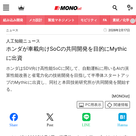
組み込み開発
メカ設計
製造マネジメント
モビリティ
FA
素材／化学
ニュース
2026年2月17日
人工知能ニュース
ホンダが車載向けSoCの共同開発を目的にMythic
に出資
ホンダはSDV向け高性能SoCに関して、自動運転に用いるAIの演
算性能改善と省電力化の技術開発を目指して半導体スタートアッ
プのMythicに出資し、同社と本田技術研究所が共同開発を開始す
る。
[MONOist]
PC用表示
関連情報
Share
Post
LINE
Hatena